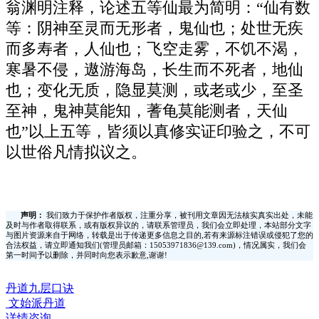
翁渊明注释，论述五等仙最为简明：“仙有数
等：阴神至灵而无形者，鬼仙也；处世无疾
而多寿者，人仙也；飞空走雾，不饥不渴，
寒暑不侵，遨游海岛，长生而不死者，地仙
也；变化无质，隐显莫测，或老或少，至圣
至神，鬼神莫能知，蓍龟莫能测者，天仙
也”以上五等，皆须以真修实证印验之，不可
以世俗凡情拟议之。
声明：
我们致力于保护作者版权，注重分享，被刊用文章因无法核实真实出处，未能
及时与作者取得联系，或有版权异议的，请联系管理员，我们会立即处理，本站部分文字
与图片资源来自于网络，转载是出于传递更多信息之目的,若有来源标注错误或侵犯了您的
合法权益，请立即通知我们(管理员邮箱：15053971836@139.com)，情况属实，我们会
第一时间予以删除，并同时向您表示歉意,谢谢!
丹道九层口诀
文始派丹道
详情咨询