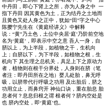
中丹田，即心下肾上之所，亦为人身之中 一
指下丹田 因其黄色为土，正为结丹之土地而
且黄色又处人身之正中，犹如“田”字之中心
陈撄宁先生在《黄庭经讲义》中解释
说：“黄”乃土色，土位中央居‘庭’乃阶前空地
名为‘黄庭’，即表示中空之意 吾人一身，自
脐以上，为上半段，如植物之干，生机向
上；自脐以下，为下半段，如植物之根，生
机向下 其生理之总机关，具足上下之原动力
者，植物则在根干分界处，人身则在脐（笔
者注：即丹田所在之地）婴儿处胎，鼻无呼
吸，以脐带代行呼吸之功用 及出胎后，脐之
功用立止，而鼻窍开 神仙口诀，重在胎息 胎
息者何？息息归根之谓 根者何？脐内空处是
也 脐内空处，即‘黄庭’也。