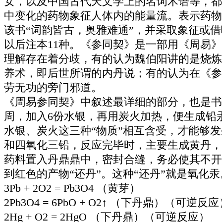
女，以及中国古代天文学上的名词术语等，都
中变化的药物象征人体内的能量流。表示药物
该书“词韵皆古，奥雅难通”，并采取象征或
以后注本11种。《参同契》是一部用《周易
理解存在着分歧，有的认为魏伯阳讲的是烧炼
养术，即后世所谓的内丹说；有的认为在《参
劳无功的旁门邪道。
《周易参同契》中叙述最详细的部分，也是书
周，加入6份水银，再用炭火加热，便生成铅
水银、炭火这三种“物质”相互含受，才能够
和四氧化三铅，反应完毕时，主要生成黄丹，即
药料置入丹鼎鼎中，密封合缝，务必使其不开
到红色的产物“还丹”。这种“还丹”就是氧化
3Pb + 2O2 = Pb3O4 （黄芽）
2Pb3O4 = 6PbO + O2↑ （下丹鼎）（可逆反
2Hg + O2 = 2HgO （下丹鼎）（可逆反应）