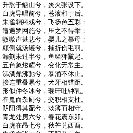
升熬于甑山兮，炎火张设下。
白虎导唱前兮，苍液和于后。
朱雀翱翔戏兮，飞扬色五彩；
遭遇罗网施兮，压之不得举；
嗷嗷声甚悲兮，婴儿之慕母；
颠倒就汤镬兮，摧折伤毛羽。
漏刻未过半兮，鱼鳞狎鬣起。
五色象炫耀兮，变化无常主。
沸潏鼎沸驰兮，暴涌不休止。
接连重叠累兮，犬牙相错距。
形似仲冬冰兮，瓓玕吐钟乳。
崔嵬而杂厕兮，交积相支柱。
阴阳得其配兮，淡薄而相守。
青龙处房六兮，春花震东卯。
白虎在昂七兮，秋芒兑西酉。