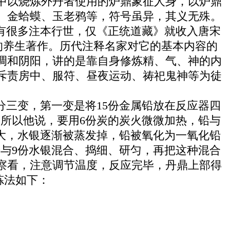
中以烧炼外丹者使用的炉鼎象征人身，以炉鼎
、金蛤蟆、玉老鸦等，符号虽异，其义无殊。
有很多注本行世，仅《正统道藏》就收入唐宋
成的养生著作。历代注释名家对它的基本内容的
调和阴阳，讲的是靠自身修炼精、气、神的内
斥责房中、服符、昼夜运动、祷祀鬼神等为徒
分三变，第一变是将15份金属铅放在反应器四
。所以他说，要用6份炭的炭火微微加热，铅与
大，水银逐渐被蒸发掉，铅被氧化为一氧化铅
丹与9份水银混合、捣细、研匀，再把这种混合
察看，注意调节温度，反应完毕，丹鼎上部得
炼法如下：