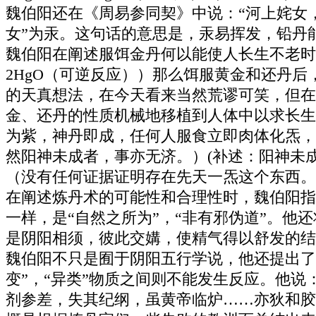
魏伯阳还在《周易参同契》中说：“河上姹女
女”为汞。这句话的意思是，汞易挥发，铅丹
魏伯阳在阐述服饵金丹何以能使人长生不老时，
2HgO（可逆反应））那么饵服黄金和还丹
的天真想法，在今天看来当然荒谬可笑，但在
金、还丹的性质机械地移植到人体中以求长生
为紫，神丹即成，任何人服食立即肉体化炁，
然阳神未成者，事亦无济。）(补述：阳神未
（没有任何证据证明存在先天一炁这个东西。
在阐述炼丹术的可能性和合理性时，魏伯阳指
一样，是“自然之所为”，“非有邪伪道”。他
是阴阳相须，彼此交媾，使精气得以舒发的结
魏伯阳不只是囿于阴阳五行学说，他还提出了
变”，“异类”物质之间则不能发生反应。他说
剂参差，失其纪纲，虽黄帝临炉……亦狄和胶