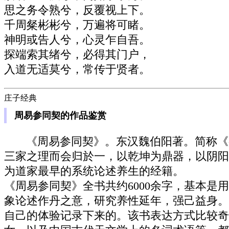
思之务令熟兮，反覆视上下。
千周粲彬彬兮，万遍将可睹。
神明或告人兮，心灵乍自吾。
探端索其绪兮，必得其门户，
入道无适莫兮，常传于贤者。
庄子经典
周易参同契的作品鉴赏
《周易参同契》。东汉魏伯阳著。简称《
三家之理而会归於一，以乾坤为鼎器，以阴阳
为道家最早的系统论述养生的经籍。
《周易参同契》全书共约6000余字，基本
象论述作丹之意，研究养性延年，强己益身。
自己的体验记录下来的。该书表达方式比较奇