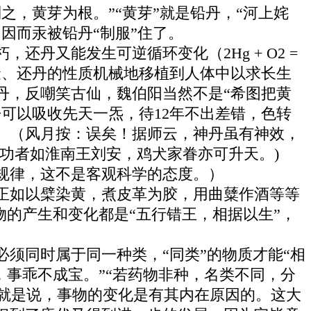
，黄芽为根。”“黄芽”就是铅丹，“河上姹
因而汞被铅丹“制服”住了。
丹又能发生可逆循环变化（2Hg + O2 =
金、还丹的性质机械地移植到人体中以求长生
丹，反嘲笑古仙，魏伯阳当然不是“希图把黄
可以吸收先天一炁，待12年不出差错，色转
）（风月按：误矣！据师云，神丹虽有神效，
功者如淮南王刘安，鸡犬家眷亦可升天。)
规律，这不是客观科学的态度。）
正如以檗染黄，煮皮革为胶，用曲糵作酒等等
物的产生和变化都是“五行错王，相据以生”，
须同时属于同一种类，“同类”的物质才能“相
，事乖不成宝。”“若药物非种，名类不同，分
这就是说，事物的变化是有其内在原因的。这大