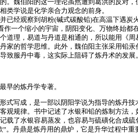
的。魏伯阳的这一理论虽然遭到葛洪的反对，
相类学说是化学亲合力观念的前身。
并已经观察到胡粉(碱式碳酸铅)在高温下遇炭
鼎看作一个缩小的宇宙，阴阳变化、万物终始都
个道理，易道与丹道是相通的，所以能用《周
丹家的哲学思维。此外，魏伯阳主张采用铅汞
导致服丹中毒，这实际上阻碍了炼丹术的发展
最早的炼丹学专著。
韵文形式写成，是一部以阴阳学说为指导的炼丹
客观规律。书中记述了水银和铅的炼制方法，如
记载了水银容易蒸发，也容易与硫磺化合成硫
歌”。丹鼎是炼丹用的鼎炉，它是升华过程中重