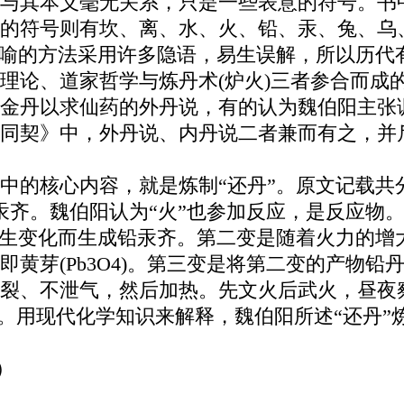
与其本义毫无关系，只是一些表意的符号。书
的符号则有坎、离、水、火、铅、汞、兔、乌
借喻的方法采用许多隐语，易生误解，所以历代
》理论、道家哲学与炼丹术(炉火)三者参合而
金丹以求仙药的外丹说，有的认为魏伯阳主张
同契》中，外丹说、内丹说二者兼而有之，并
中的核心内容，就是炼制“还丹”。原文记载共
汞齐。魏伯阳认为“火”也参加反应，是反应物
发生变化而生成铅汞齐。第二变是随着火力的增
黄芽(Pb3O4)。第三变是将第二变的产物铅
裂、不泄气，然后加热。先文火后武火，昼夜
汞。用现代化学知识来解释，魏伯阳所述“还丹”
应）