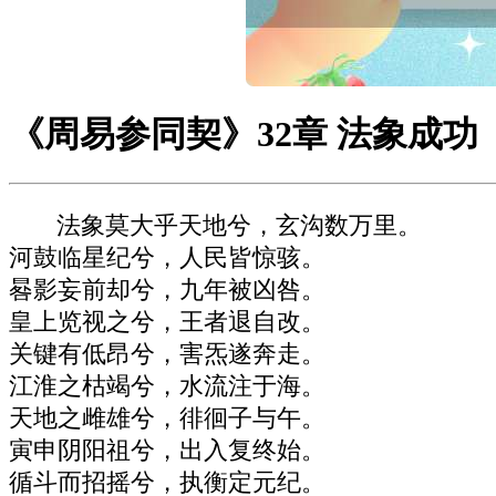
《周易参同契》32章 法象成功
法象莫大乎天地兮，玄沟数万里。
河鼓临星纪兮，人民皆惊骇。
晷影妄前却兮，九年被凶咎。
皇上览视之兮，王者退自改。
关键有低昂兮，害炁遂奔走。
江淮之枯竭兮，水流注于海。
天地之雌雄兮，徘徊子与午。
寅申阴阳祖兮，出入复终始。
循斗而招摇兮，执衡定元纪。