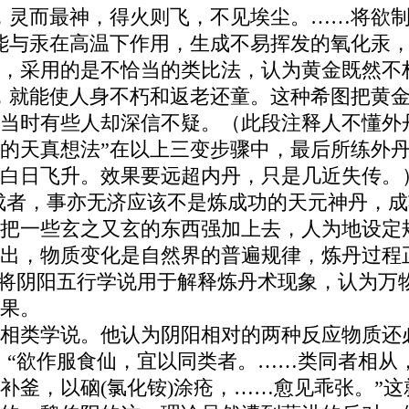
，灵而最神，得火则飞，不见埃尘。……将欲制之
能与汞在高温下作用，生成不易挥发的氧化汞，
采用的是不恰当的类比法，认为黄金既然不朽，还
后，就能使人身不朽和返老还童。这种希图把黄
当时有些人却深信不疑。（此段注释人不懂外
的天真想法”在以上三变步骤中，最后所练外丹
白日飞升。效果要远超内丹，只是几近失传。
成者，事亦无济应该不是炼成功的天元神丹，成
把一些玄之又玄的东西强加上去，人为地设定
出，物质变化是自然界的普遍规律，炼丹过程
还将阴阳五行学说用于解释炼丹术现象，认为万
果。
相类学说。他认为阴阳相对的两种反应物质还必
：“欲作服食仙，宜以同类者。……类同者相从
补釜，以硇(氯化铵)涂疮，……愈见乖张。”