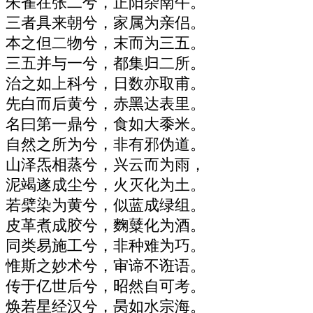
朱雀在张二兮，正阳杂南午。
三者具来朝兮，家属为亲侣。
本之但二物兮，末而为三五。
三五并与一兮，都集归二所。
治之如上科兮，日数亦取甫。
先白而后黄兮，赤黑达表里。
名曰第一鼎兮，食如大黍米。
自然之所为兮，非有邪伪道。
山泽炁相蒸兮，兴云而为雨，
泥竭遂成尘兮，火灭化为土。
若檗染为黄兮，似蓝成绿组。
皮革煮成胶兮，麴糵化为酒。
同类易施工兮，非种难为巧。
惟斯之妙术兮，审谛不诳语。
传于亿世后兮，昭然自可考。
焕若星经汉兮，昺如水宗海。