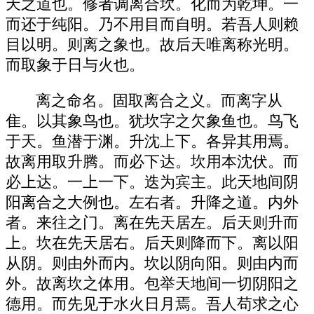
天之道也。修者调离合坎。化而为乾坤。一
而还于纯阳。乃不用目而自明。若吾人则赖
目以明。则离之象也。故后天唯离称光明。
而取象于日与火也。
离之命名。固取离合之义。而离字从
隹。以其象鸟也。犹坎字之欠象鱼也。鸟飞
于天。鱼潜于渊。升沈上下。各异其用焉。
故离用取升腾。而必下达。坎用本沈伏。而
必上达。一上一下。迭为宾主。此天地间阴
阳离合之大例也。左右者。升降之道。内外
者。来往之门。离在先天居左。后天则升而
上。坎在先天居右。后天则降而下。离以阳
从阴。则由外而内。坎以阴向阳。则由内而
外。故离坎之体用。包举天地间一切阴阳之
德用。而先见于水火日月焉。吾人苟求之心