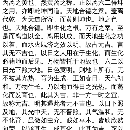
为离之黄也。然黄离之称。正以离六二得坤
之用。亦即乾坤同道。天地合德之意。盖离
代乾。为天道所寄。而黄则坤也。地之色
也。天地合德。即生化之根。万有之宰。至
是而离道以全。离用以成。而天地生化之功
以着。而水火既济之效以明。故占元吉。言
其无不吉也。以日之大用在于生化。而生化
必藉地而后见。万物皆托于地故也。六二以
日光下照大地。日色黄明。则地上所有。无
不被其光热。育为生成。正如春日。天气初
和。万物生长。乃以地而得日之光热。而蒸
化而发育也。此其为吉。非一方一时之宜。
故称元吉。明其遇此者无不吉也。以日下照
及地。其光中天。无不普照。其气温和。无
不化育。虽微如虫介。贱如草木。皆欣欣然
向荣。以遂其生。成其化。此其为吉。蔑以