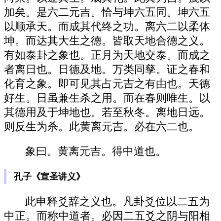
加矣。是六二元吉。恰与坤六五同。坤六五
以顺承天。而成其代终之功。离六二以柔体
坤。而达其大生之德。皆取天地合德之义。
有如泰卦之象也。正月为天地交泰。而成之
者离日也。日德及地。万类同孳。证之春和
化育之象。即可见其占元吉之有由也。天德
好生。日虽兼生杀之用。而在春则唯生。以
其德用及于坤地也。若至秋冬。离地日远。
则反生为杀。此黄离元吉。必在六二也。
象曰。黄离元吉。得中道也。
孔子《宣圣讲义》
此申释爻辞之义也。凡卦爻位以二五为
中正。而称中道者。必因二五爻之阴与阳相