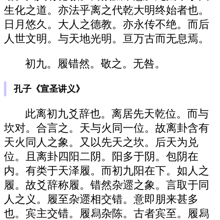
生化之道。亦法乎离之代乾大明终始者也。
日月悠久。大人之德教。亦永传不绝。而后
人世文明。与天地光明。亘万古而无息焉。
初九。履错然。敬之。无咎。
孔子《宣圣讲义》
此离初九爻辞也。离居先天乾位。而与
坎对。合言之。天与火同一位。故离卦含有
天火同人之象。又以先天之坎。后天为兑
位。且离卦四阳二阴。阳多于阴。包阴在
内。有类于天泽履。而初九阳在下。如人之
履。故爻辞称履。错然杂遝之象。言取于同
人之义。履至杂遝相交错。意即朋来甚多
也。宾主交错。履舄杂陈。古者宾至。履舄