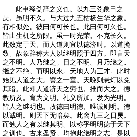
此申释爻辞之义也。以九三爻象日之
昃。虽明不久。与大过九五枯杨生华之象。
有相似处。彼曰何可长也。此曰何可久也。
皆由生机之所限。虽一时光荣。不克长久。
此数定于天。而人道则宜以德济时。以道挽
数。故象辞称大人以继明照于四方。即言天
之不明。人乃继之。日之不明。月乃继之。
继之不绝。而明以永。天地人为三才。此时
始见人道之大。譬之一室。天晚则悬灯以免
其暗。此即人道济天之穷也。推而大之。德
教所及。育为文明。礼义所加。发为光明。
皆人之继明也。故德曰明德。唯诚则明。德
以诚明。则天下无暗矣。此离九三之日昃。
而勉人之有以继其明。以称乎明明德于天下
之训也。古来圣贤。均抱此继明之志。是以