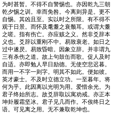
为时甚暂。不得不自警惕也。亦因乾九三朝
乾夕惕之训。幸而免咎。今离则异是。更不
自惕。其凶且至。实以时之所限。有不得不
观于日景。而怀及耄耋之衰颓耳。或谓大耋
之嗟。指有伤亡。亦应赅之义。然非爻辞本
义也。爻辞以重刚不中。易致衰老。如日之
过中遂昃。易致昏暗。因象立辞。并非谓九
三有杀伤之道。故上句鼓缶而歌。促人及时
自适。亦即勉人早日励德。无使空悲迟暮。
而用一不字一则字。明其不如此。便如彼。
英才豪士。不及时立德立功。一至暮年。将
何为乎。此因离以光明为用。爱惜余光。为
君子终始所志。故爻辞取以寓劝戒。亦正本
坤卦履霜坚冰。君子见几而作。不俟终日之
语。可见离之用。无不兼取乾坤也。