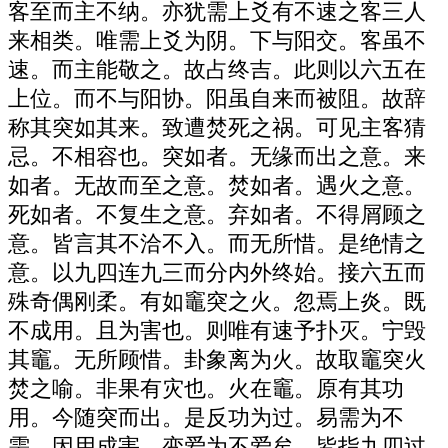
客至而主不纳。亦犹需上爻有不速之客三人
来相类。唯需上爻为阴。下与阳交。客虽不
速。而主能敬之。故占终吉。此则以六五在
上位。而不与阳协。阳虽自来而被阻。故辞
称其突如其来。致遭焚死之祸。可见主客猜
忌。不相容也。突如者。无缘而出之意。来
如者。无故而至之意。焚如者。遇火之意。
死如者。不复生之意。弃如者。不得屑顾之
意。皆言其不洽不入。而无所惜。是绝情之
意。以九四连九三而分内外终始。接六五而
殊奇偶刚柔。有如竈突之火。忽焉上炎。既
不成用。且为害也。则唯有速予扑灭。宁毁
其竈。无所顾惜。卦象离为火。故取竈突火
焚之喻。非果有灾也。火在竈。原有其功
用。今随突而出。是反功为过。易需为不
需。因用成害。变爱为不爱矣。皆指九四过