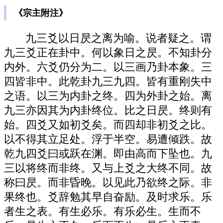
《宗主附注》
九三爻以日昃之离为喻。说者疑之。谓
九三爻正在卦中。何以象日之昃。不知卦分
内外。六爻仍分为二。以三画乃卦本象。三
四皆非中。此乾卦九三九四。皆有重刚失中
之语。以三为内卦之终。四为外卦之始。离
九三亦因其为内卦终位。比之日昃。终则有
始。四爻又如初爻矣。而四却非初爻之比。
以不得其立足处。浮于半空。易遭倾跌。故
乾九四爻曰或跃在渊。即由高而下坠也。九
三以将终而非终。又与上爻之大终不同。故
称曰昃。而非昏晚。以见此乃欲终之际。非
果终也。爻辞勉其早自奋励。及时求乐。乐
者生之表。有生必乐。有乐必生。生而不