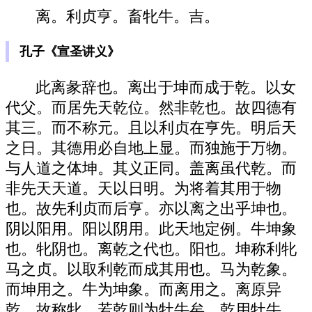
离。利贞亨。畜牝牛。吉。
孔子《宣圣讲义》
此离彖辞也。离出于坤而成于乾。以女
代父。而居先天乾位。然非乾也。故四德有
其三。而不称元。且以利贞在亨先。明后天
之日。其德用必自地上显。而独施于万物。
与人道之体坤。其义正同。盖离虽代乾。而
非先天天道。天以日明。为将着其用于物
也。故先利贞而后亨。亦以离之出乎坤也。
阴以阳用。阳以阴用。此天地定例。牛坤象
也。牝阴也。离乾之代也。阳也。坤称利牝
马之贞。以取利乾而成其用也。马为乾象。
而坤用之。牛为坤象。而离用之。离原异
乾。故称牝。若乾则为牡牛矣。乾用牡牛。