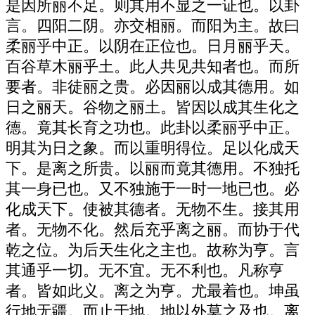
是因所丽不足。则其用不显之一证也。以卦
言。四阳二阴。亦交相丽。而阳为主。故曰
柔丽乎中正。以阴在正位也。日月丽乎天。
百谷草木丽乎土。此人共见共知者也。而所
要者。非徒丽之贵。必因丽以成其德用。如
日之丽天。谷物之丽土。皆因以成其生化之
德。竟其长育之功也。此卦以柔丽乎中正。
明其为日之象。而以重明得位。足以化成天
下。是离之所贵。以丽而竟其德用。不独托
其一身已也。又不独施于一时一地已也。必
化成天下。使被其德者。无物不生。接其用
者。无物不化。然后充乎离之丽。而协于代
乾之位。为后天生化之主也。故称为亨。言
其通乎一切。无不宜。无不利也。凡称亨
者。皆如此义。离之为亨。尤最着也。坤虽
行地无疆。而止于地。地以外莫之及也。离