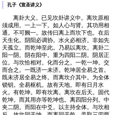
孔子《宣圣讲义》
离卦大义。已见坎卦讲义中。离坎原相
须成用。一上一下。如人心与肾。其功用相
通。不可阙一。故传曰离上而坎下也。在后
天生化。阴阳必调协。水火必相济。非如先
天孤立。而乾坤至此。乃易以离坎。离卦二
阳一阴。阴在阳中。重为四阳二阴。阴居正
位。与坎恰相对。化而分之。一乾一坤。交
而合之。一既济一未济。乾坤居全易之首。
既未济居全易之终。而离坎介其中。为全体
锁钥。全易枢机。故有天地。即有日月水
火。有乾坤。即有坎离。离坎在后天。固代
乾坤。而其用亦等乾坤也。离四阳分列。中
夹二阴。而阳在中爻。以主持全体。与坎相
反。故坎同于坤。而离同于乾。盖取三四两