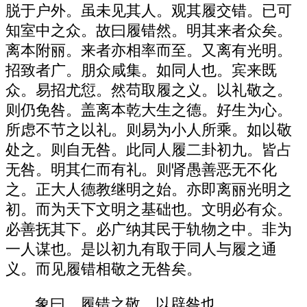
脱于户外。虽未见其人。观其履交错。已可
知室中之众。故曰履错然。明其来者众矣。
离本附丽。来者亦相率而至。又离有光明。
招致者广。朋众咸集。如同人也。宾来既
众。易招尤愆。然苟取履之义。以礼敬之。
则仍免咎。盖离本乾大生之德。好生为心。
所虑不节之以礼。则易为小人所乘。如以敬
处之。则自无咎。此同人履二卦初九。皆占
无咎。明其仁而有礼。则肾愚善恶无不化
之。正大人德教继明之始。亦即离丽光明之
初。而为天下文明之基础也。文明必有众。
必善抚其下。必广纳其民于轨物之中。非为
一人谋也。是以初九有取于同人与履之通
义。而见履错相敬之无咎矣。
象曰。履错之敬。以辟咎也。