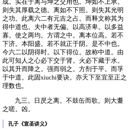
成。实在于离与坤之交用也。坤如不上承。
则失其厚载之德。离如不下照。则失其光明
之功。此离六二有元吉之占。而释文称其为
得中道也。夫中者无偏。以高济卑。以多益
寡。使之两均。方谓之中。离本位高。若不
下济。本阳盛。若不就正于阴。是不中也。
今六二以阴得时。以下得位。故称中道。由
此可知人之心必下交于肾。火必下藏于水。
以其升而降之。强而弱之。方剂于平。而孚
于中道。此固xiuchi要诀。亦天下至宜至正之
理数也。
九三。日昃之离。不鼓缶而歌。则大耋
之嗟。凶。
孔子《宣圣讲义》