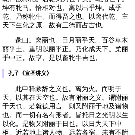
坤有牝马。恰相对也。离以出乎坤。成乎
乾。乃称牝牛。而得畜之也。以离代乾。主
天下生化之原。故有三德而占吉也。
彖曰。离丽也。日月丽乎天。百谷草木
丽乎土。重明以丽乎正。乃化成天下。柔丽
乎中正。故亨。是以畜牝牛吉也。
孔子《宣圣讲义》
此申释彖辞之义也。离为火。而明于
天。以其在天空也。故有附丽之义。谓附丽
于天也。若就德用言。则又附丽于地及诸物
也。而一切有名有形者。皆托日之光明以生
以化。是物又附丽于日也。以日为天下中
枢。近若地上诸人物。远若各宿。未有不附