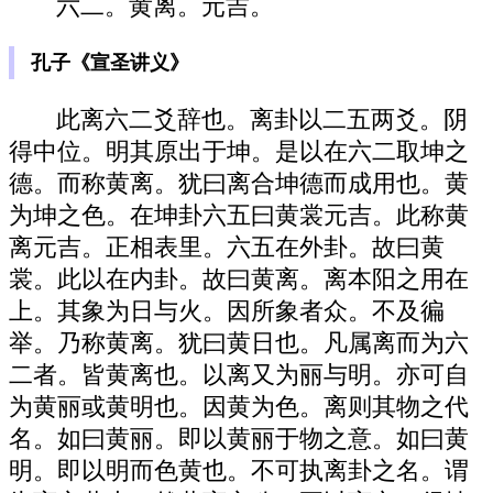
六二。黄离。元吉。
孔子《宣圣讲义》
此离六二爻辞也。离卦以二五两爻。阴
得中位。明其原出于坤。是以在六二取坤之
德。而称黄离。犹曰离合坤德而成用也。黄
为坤之色。在坤卦六五曰黄裳元吉。此称黄
离元吉。正相表里。六五在外卦。故曰黄
裳。此以在内卦。故曰黄离。离本阳之用在
上。其象为日与火。因所象者众。不及徧
举。乃称黄离。犹曰黄日也。凡属离而为六
二者。皆黄离也。以离又为丽与明。亦可自
为黄丽或黄明也。因黄为色。离则其物之代
名。如曰黄丽。即以黄丽于物之意。如曰黄
明。即以明而色黄也。不可执离卦之名。谓