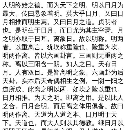
大明终始之德。而为天下之明。明以日月为
最大。传曰悬象着明。莫大乎日月。又曰日
月相推而明生焉。又曰日月之道。贞明者
也。是明生于日月。而日尤为其主宰焉。月
之明亦取于日耳。离象日。故以明称。明两
者。以重离言。犹坎称重险也。险重为坎。
明两作离。皆以六画卦言。三画则无重两之
称。离以三阳含一阴。如人之目。天有日
月。人有双目。是皆离明之象。六画卦为后
天卦。实本后天奇偶相生之例。一阴一阳之
道所成。此离之明以两。如坎之险以重也。
日月相推。为天之明。即离之用。是以比人
之合。日月合明。而后离之体用俱备。故曰
明两作离。天道为人道之本。日月明于天
下。天道也。而大人则以其德教。继日月以