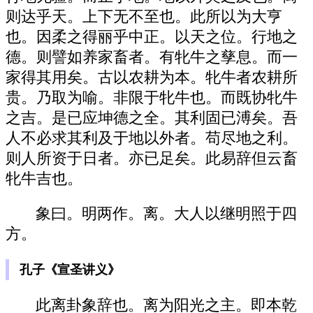
则达乎天。上下无不至也。此所以为大亨
也。因柔之得丽乎中正。以天之位。行地之
德。则譬如养家畜者。有牝牛之孳息。而一
家得其用矣。古以农耕为本。牝牛者农耕所
贵。乃取为喻。非限于牝牛也。而既协牝牛
之吉。是已应坤德之全。其利固已溥矣。吾
人不必求其利及于地以外者。苟尽地之利。
则人所资于日者。亦已足矣。此易辞但云畜
牝牛吉也。
象曰。明两作。离。大人以继明照于四
方。
孔子《宣圣讲义》
此离卦象辞也。离为阳光之主。即本乾