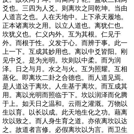
爻也。三四为人爻。则离坎之同乾坤。当由
人道言之也。人在天地中。上下承天履地。
正本诸离坎之用。以立人道也。离犹仁也。
坎犹义也。仁义内外。互为其根。仁见于
外。而根于性。义发于心。而辨于事。此一
上一下。互成其妙用也。离以中爻皆阳。刚
见中爻。是为光明。坎则以中柔。而为润
泽。日之与月。水之与火。互为照耀。互相
蒸化。即离坎二卦之合德也。而人道见焉。
是人道达于离坎。人生基于离坎。而互成其
用。离以光明而照临于下。坎以润泽而化腾
于上。如天日之温和。云雨之灌溉。万物以
生以育。以长以成。此天地生化之功。藉离
坎以致之。而人身生育之道。亦依离坎以达
之。故道者言修。必假离坎以为言。而卫生