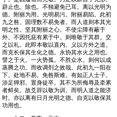
辟止也。除也。不独避免已耳。离以光明为
德。附丽为用。光明易污。附丽易陷。此初
九之咎。固理数不易免者。而人道则本其光
明之性。坚其附丽之心。不使尘障有蔽于
外。不因托庇有累于中。则唯敬于其群。交
之以礼。此即本敬以直内。义以方外之道。
而克长保其生化之德。永协其水火之用也。
譬之于火。一火势孤。不胜众水。则何以成
蒸腾之功。而收调剂之效哉。此初九一阳在
下。处地不易。免咎斯难。有如正人士子。
涉足狎邪。置身徒卒。其不为所侮辱及牵累
者鲜矣。故爻辞以敬为训。而明人道之能济
时。亦以离有日月光明之德。自克以敬保其
功用也。