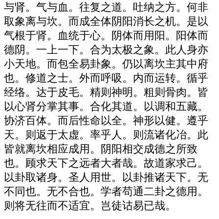
与肾。气与血。往复之道。吐纳之方。何非
取象离与坎。而成全体阴阳消长之机。是以
气根于肾。血统于心。阴体而用阳。阳体而
德阴。一上一下。合为太极之象。此人身亦
小天地。而包全易卦象。仍以离坎主其中府
也。修道之士。外而呼吸。内而运转。循乎
经络。达于皮毛。精则神明。粗则骨肉。皆
以心肾分掌其事。合化其道。以调和五藏。
协济百体。而后性命以全。神形以健。遵乎
天。则返于太虚。率乎人。则流诸化冶。此
皆就离坎相应成用。阴阳相交成德之所致
也。顾求天下之远者大者哉。故道家求己。
以卦取诸身。圣人用世。以卦推诸天下。无
不同也。无不合也。学者苟通二卦之德用。
则将无往而不适宜。岂徒诂易已哉。