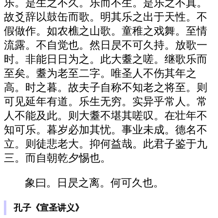
乐。是生之不久。乐而不生。是乐之不真。
故爻辞以鼓缶而歌。明其乐之出于天性。不
假做作。如农樵之山歌。童稚之戏舞。至情
流露。不自觉也。然日昃不可久持。放歌一
时。非能日日为之。此大耋之嗟。继歌乐而
至矣。耋为老至二字。唯圣人不伤其年之
高。时之暮。故夫子自称不知老之将至。则
可见延年有道。乐生无穷。实异乎常人。常
人不能及此。则大耋不堪其嗟叹。在壮年不
知可乐。暮岁必加其忧。事业未成。德名不
立。则徒悲老大。抑何益哉。此君子鉴于九
三。而自朝乾夕惕也。
象曰。日昃之离。何可久也。
孔子《宣圣讲义》