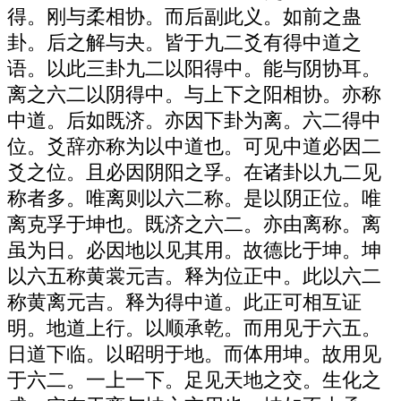
得。刚与柔相协。而后副此义。如前之蛊
卦。后之解与夬。皆于九二爻有得中道之
语。以此三卦九二以阳得中。能与阴协耳。
离之六二以阴得中。与上下之阳相协。亦称
中道。后如既济。亦因下卦为离。六二得中
位。爻辞亦称为以中道也。可见中道必因二
爻之位。且必因阴阳之孚。在诸卦以九二见
称者多。唯离则以六二称。是以阴正位。唯
离克孚于坤也。既济之六二。亦由离称。离
虽为日。必因地以见其用。故德比于坤。坤
以六五称黄裳元吉。释为位正中。此以六二
称黄离元吉。释为得中道。此正可相互证
明。地道上行。以顺承乾。而用见于六五。
日道下临。以昭明于地。而体用坤。故用见
于六二。一上一下。足见天地之交。生化之