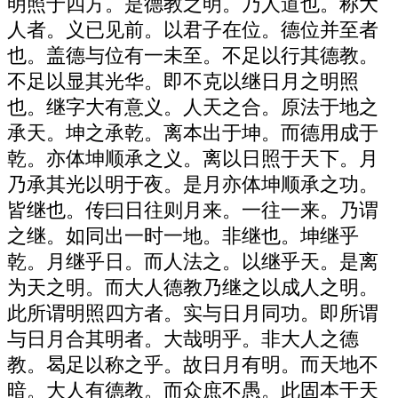
明照于四方。是德教之明。乃人道也。称大
人者。义已见前。以君子在位。德位并至者
也。盖德与位有一未至。不足以行其德教。
不足以显其光华。即不克以继日月之明照
也。继字大有意义。人天之合。原法于地之
承天。坤之承乾。离本出于坤。而德用成于
乾。亦体坤顺承之义。离以日照于天下。月
乃承其光以明于夜。是月亦体坤顺承之功。
皆继也。传曰日往则月来。一往一来。乃谓
之继。如同出一时一地。非继也。坤继乎
乾。月继乎日。而人法之。以继乎天。是离
为天之明。而大人德教乃继之以成人之明。
此所谓明照四方者。实与日月同功。即所谓
与日月合其明者。大哉明乎。非大人之德
教。曷足以称之乎。故日月有明。而天地不
暗。大人有德教。而众庶不愚。此固本于天