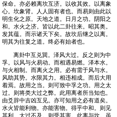
保命。亦必赖离坎互济。以收其效。以离象
心。坎象肾。人人固有者也。而易则由此以
明生化之原。天地之道。日月之功。阴阳之
和。水火之济。皆以此二卦往来。昭其奥。
发其蕴。而示诸天下矣。故坎后继之以离。
明其为往复之道。终必有始者也。
离卦中互兑巽。泽风大过。反之则为中
孚。以风与火易动。而相遇易燃。泽本水。
与火相制。而离火之用。必有需于风与水。
风助其势。水限其力。相违相成。而后大用
着焉。故用之当。则可致中孚之功。用之太
过。则将类大过之弊。此用离者所当知也。
由爻辞中吉凶互见。亦可知用之必有道矣。
水火皆能利物。亦能害物。得乎中和。则见
其利。太过不及。则受其害。此离与坎。虽