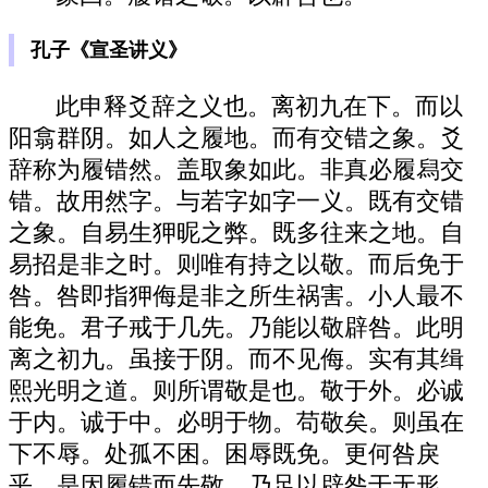
孔子《宣圣讲义》
此申释爻辞之义也。离初九在下。而以
阳翕群阴。如人之履地。而有交错之象。爻
辞称为履错然。盖取象如此。非真必履舄交
错。故用然字。与若字如字一义。既有交错
之象。自易生狎昵之弊。既多往来之地。自
易招是非之时。则唯有持之以敬。而后免于
咎。咎即指狎侮是非之所生祸害。小人最不
能免。君子戒于几先。乃能以敬辟咎。此明
离之初九。虽接于阴。而不见侮。实有其缉
熙光明之道。则所谓敬是也。敬于外。必诚
于内。诚于中。必明于物。苟敬矣。则虽在
下不辱。处孤不困。困辱既免。更何咎戾
乎。是因履错而先敬。乃足以辟咎于无形。