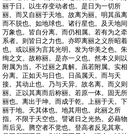
丽于日。以生存变动者也。是日为一切所
丽。而又自丽于天地。故离为丽。明其虽离
而不脱也。如地球也。诸行星也。及天地间
万象也。皆自分离。而仍相属。若有为之牵
系者。则皆日之力也。亦即离丽之义所昭着
也。或以丽为言其光明。发为华美之色。朱
绚之文。故称丽。是亦一义也。然本义则以
附属为当。不过丽之真解。虽若附属。实相
分离。正如天与日也。日虽属天。而与天
接。其动止也。乃与天异。故名离。而义则
丽。正以其离而后称丽。若原一体。固无所
丽也。离出于坤。而成于乾。上丽于天。下
丽于地。天其体也。地其用也。此丽之所
指。不限于天空也。譬诸日之光热。必藉物
而后见。腾空者不觉也。登高者反见其寒。