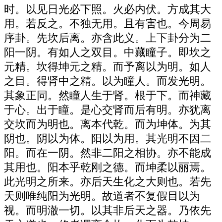
时。以见日光必下照。火必内伏。方成其大
用。若反之。不独无用。且有害也。今周易
序卦。先坎后离。亦含此义。上下卦分为二
阳一阴。有如人之双目。中藏瞳子。即坎之
元精。坎得坤元之精。而予离以为明。如人
之目。得肾中之精。以为瞳人。而发光明。
其象正同。然瞳人生于肾。根于下。而神藏
于心。出于瞳。是心交肾而后有明。亦犹离
交坎而为明也。离本代乾。而为坤体。为其
阴也。阴以为体。阳以为用。其光明不因二
阳。而在一阴。然非二阳之相协。亦不能成
其用也。阳本乎乾刚之德。而坤柔以丽焉。
此光明之所来。亦后天生化之大则也。若先
天则唯纯阳为光明。故道者不复假目以为
视。而明澈一切。以其非后天之器。乃依先