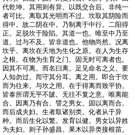
代乾坤。其用则有异。以既交合后。非纯一
者可比。离取其光明而不过。坎取其阴险而
得中。故二阴在中。乃制离于中行。二阳得
正。足脱坎于险陷。其道一也。唯至中乃至
道。过与不及。皆非道也。他物尚然。况离
坎乎。离坎在天地为生化之原。在人为生存
之根。在物为生育之门。固无时可离者也。
因其不可离。而名曰离。足见命名之义。要
人知勿过。而守其分耳。离之用。即合于坎
而为往来。与坎之用。在于得离而致平协。
皆泰所谓无平不陂。无往不复之意。唯离能
合。因离乃有合。譬之男女。固以离而合。
而后成夫妇。生者取诸别类。化者从于异
种。而后生化以繁。发育以健。男女以异姓
为夫妇。则子孙盛昌。果木以异类接根苗。