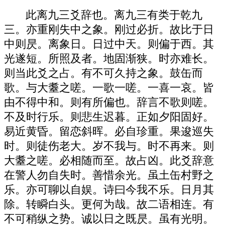
此离九三爻辞也。离九三有类于乾九
三。亦重刚失中之象。刚过必折。故比于日
中则昃。离象日。日过中天。则偏于西。其
光遂短。所照及者。地固渐狭。时亦难长。
则当此爻之占。有不可久持之象。鼓缶而
歌。与大耋之嗟。一歌一嗟。一喜一哀。皆
由不得中和。则有所偏也。辞言不歌则嗟。
不及时行乐。则悲生迟暮。正如夕阳固好。
易近黄昏。留恋斜晖。必自珍重。果逡巡失
时。则徒伤老大。岁不我与。时不再来。则
大耋之嗟。必相随而至。故占凶。此爻辞意
在警人勿自失时。善惜余光。虽土缶村野之
乐。亦可聊以自娱。诗曰今我不乐。日月其
除。转瞬白头。更何为哉。故二语相连。有
不可稍纵之势。诚以日之既昃。虽有光明。