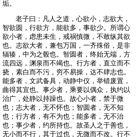
垢。
老子曰：凡人之道，心欲小，志欲大，
智欲圆，行欲方，能欲多，事欲少。所谓心
欲小者，虑患未生，戒祸慎微，不敢纵其欲
也。志欲大者，兼包万国，一齐殊俗，是非
辐辏，中为之毂也。智圆者，终始无端，方
流四远，渊泉而不竭也。行方者，直立而不
挠，素白而不污，穷不易操，达不肆志也。
能多者，文武备具，动静中仪，举错废置，
曲得其宜也。事少者，乘要以偶众，执约以
治广，处静以持躁也。故心小者，禁于微
也；志大者，无不怀也；智圆者，无不知
也；行方者，有不为也；能多者，无不治
也；事少者，约所持也。故圣人之于善也，
无小而不行，其于过也，无微而不改。行不