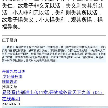
失仁。故君子非义无以活，失义则失其所以
活，小人非利无以活，失利则失其所以活，
故君子惧失义，小人惧失利，观其所惧，祸
福异矣。
庄子经典
声明：
我们致力于保护作者版权，注重分享，被刊用文章因无法核实真实出处，未能
及时与作者取得联系，或有版权异议的，请联系管理员，我们会立即处理，本站部分文字
与图片资源来自于网络，转载是出于传递更多信息之目的,若有来源标注错误或侵犯了您的
合法权益，请立即通知我们(管理员邮箱：15053971836@139.com)，情况属实，我们会
第一时间予以删除，并同时向您表示歉意,谢谢!
丹道九层口诀
文始派丹道
详情咨询
推荐文章
易经系传别讲上传11章,开物成务冒天下之道（04）
在线学习
2023-09-19