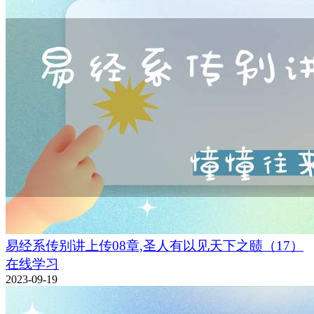
易经系传别讲上传08章,圣人有以见天下之赜（17）
在线学习
2023-09-19