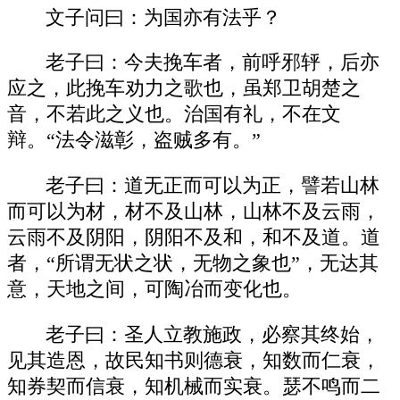
文子问曰：为国亦有法乎？
老子曰：今夫挽车者，前呼邪轷，后亦
应之，此挽车劝力之歌也，虽郑卫胡楚之
音，不若此之义也。治国有礼，不在文
辩。“法令滋彰，盗贼多有。”
老子曰：道无正而可以为正，譬若山林
而可以为材，材不及山林，山林不及云雨，
云雨不及阴阳，阴阳不及和，和不及道。道
者，“所谓无状之状，无物之象也”，无达其
意，天地之间，可陶冶而变化也。
老子曰：圣人立教施政，必察其终始，
见其造恩，故民知书则德衰，知数而仁衰，
知券契而信衰，知机械而实衰。瑟不鸣而二