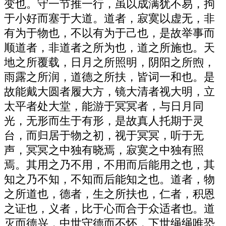
变也。守一节推一行，虽以成满犹不易，拘
于小好而塞于大道。道者，寂寞以虚无，非
有为于物也，不以有为于己也，是故举事而
顺道者，非道者之所为也，道之所施也。天
地之所覆载，日月之所照明，阴阳之所煦，
雨露之所润，道德之所扶，皆词一和也。是
故能戴大圆者履大方，镜大清者视大明，立
太平者处大堂，能游于冥冥者，与日月同
光，无形而生于有形，是故真人托期于灵
台，而归居于物之初，视于冥冥，听于无
声，冥冥之中独有晓焉，寂寞之中独有照
焉。其用之乃不用，不用而后能用之也，其
知之乃不知，不知而后能知之也。道者，物
之所道也，德者，生之所扶也，仁者，积恩
之证也，义者，比于心而合于众适者也。道
灭而德兴，中世守德而不怀，下世绳绳唯恐