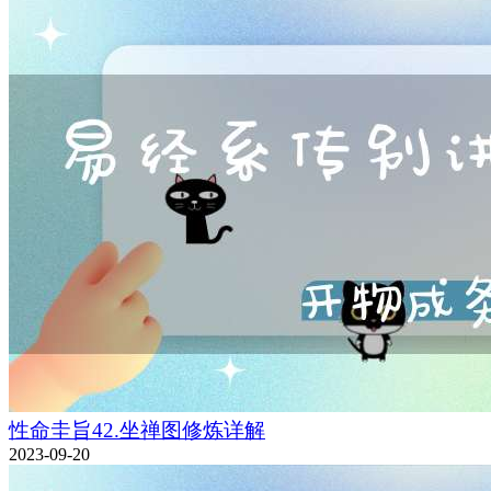
性命圭旨42.坐禅图修炼详解
2023-09-20