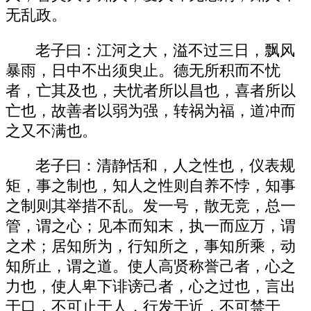
无乱政。
老子曰：江河之大，溢不过三日，飘风
暴雨，日中不出须臾止。德无所积而不忧
者，亡其及也，夫忧者所以昌也，喜者所以
亡也，故善者以弱为强，转祸为福，道冲而
之又不满也。
老子曰：清静恬和，人之性也，仪表规
矩，事之制也，知人之性则自养不悖，知事
之制则其举措不乱。发一号，散无竞，总一
管，谓之心；见本而知末，执一而应万，谓
之术；居知所为，行知所之，事知所乘，动
知所止，谓之道。使人高贤称誉己者，心之
力也，使人卑下诽谤己者，心之过也，言出
于口，不可止于人，行发于近，不可禁于