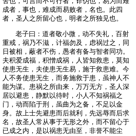
舍也，可言而不可行者，诈伪也，易为而难
成者，事也，难成而易败者，名也。此四
者，圣人之所留心也，明者之所独见也。
老子曰：道者敬小微，动不失礼，百射
重戒，祸乃不滋，计福勿及，虑祸过之，同
日被相，蔽者不伤，愚者有备与智者同功。
夫积爱成福，积憎成祸，人皆知救患，莫知
使患无生，夫使患无生易，施于救患难。今
人不务使患无生，而务施救于患，虽神人不
能为谋。患祸之所由来，万万无方，圣人深
居以避患，静默以待时，小人不知祸福之
门，动而陷于刑，虽曲为之备，不足以金
身。故上士先避患而后就利，先远辱而后求
名，故圣人常从事于无形之外，而不留心于
已成之内，是以祸患无由至，非誉不能尘