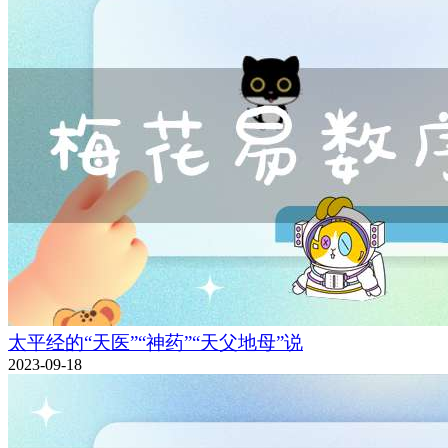
太平经的“天医”“神药”“天父地母”说
2023-09-18