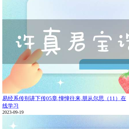
易经系传别讲下传05章,憧憧往来,朋从尔思（11）在
线学习
2023-09-19