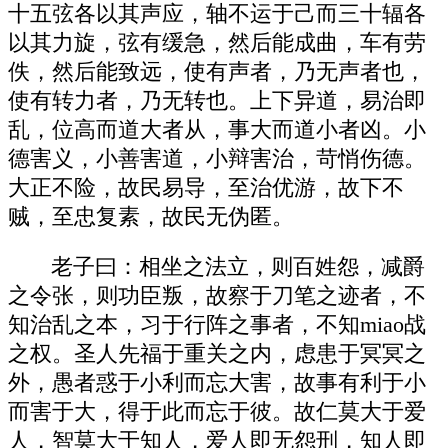
十五弦各以其声应，轴不运于己而三十辐各
以其力旋，弦有缓急，然后能成曲，车有劳
佚，然后能致远，使有声者，乃无声者也，
使有转力者，乃无转也。上下异道，易治即
乱，位高而道大者从，事大而道小者凶。小
德害义，小善害道，小辩害治，苛悄伤德。
大正不险，故民易导，至治优游，故下不
贼，至忠复素，故民无伪匿。
老子曰：相坐之法立，则百姓怨，减爵
之令张，则功臣叛，故察于刀笔之迹者，不
知治乱之本，习于行阵之事者，不知miao战
之权。圣人先福于重关之内，虑患于冥冥之
外，愚者惑于小利而忘大害，故事有利于小
而害于大，得于此而忘于彼。故仁莫大于爱
人，智莫大于知人，爱人即无怨刑，知人即