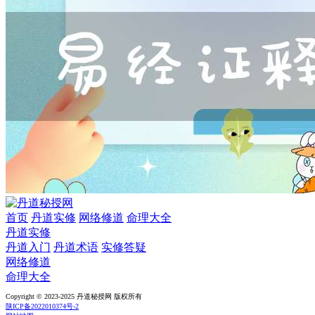
首页
丹道实修
网络修道
命理大全
丹道实修
丹道入门
丹道术语
实修答疑
网络修道
命理大全
Copyright © 2023-2025 丹道秘授网 版权所有
陕ICP备2022010374号-2