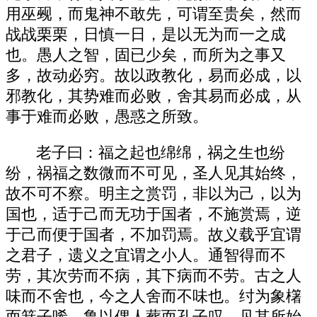
用巫觋，而鬼神不敢先，可谓至贵矣，然而
战战栗栗，日慎一日，是以无为而一之成
也。愚人之智，固已少矣，而所为之事又
多，故动必穷。故以政教化，易而必成，以
邪教化，其势难而必败，舍其易而必成，从
事于难而必败，愚惑之所致。
老子曰：福之起也绵绵，祸之生也纷
纷，祸福之数微而不可见，圣人见其始终，
故不可不察。明主之赏罚，非以为己，以为
国也，适于己而无功于国者，不施赏焉，逆
于己而便于国者，不加罚焉。故义载乎宜谓
之君子，遗义之宜谓之小人。通智得而不
劳，其次劳而不病，其下病而不劳。古之人
味而不舍也，今之人舍而不味也。纣为象櫡
而箕子唏，鲁以偶人葬而孔子叹，见其所始