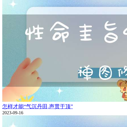
怎样才能“气沉丹田,声贯于顶”
2023-09-16