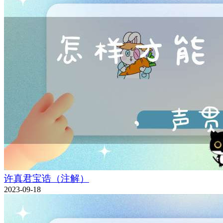
许真君宝诰（注解）
2023-09-18