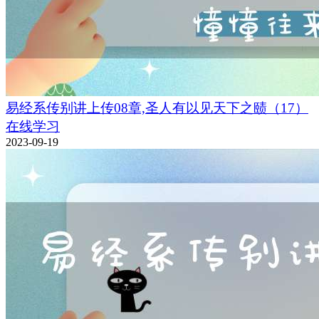
易经系传别讲上传08章,圣人有以见天下之赜（17）
在线学习
2023-09-19