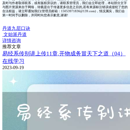
及时与作者取得联系，或有版权异议的，请联系管理员，我们会立即处理，本站部分文字
与图片资源来自于网络，转载是出于传递更多信息之目的,若有来源标注错误或侵犯了您的
合法权益，请立即通知我们(管理员邮箱：15053971836@139.com)，情况属实，我们会
第一时间予以删除，并同时向您表示歉意,谢谢!
丹道九层口诀
文始派丹道
详情咨询
推荐文章
易经系传别讲上传11章,开物成务冒天下之道（04）
在线学习
2023-09-19