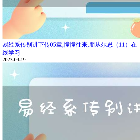
易经系传别讲下传05章,憧憧往来,朋从尔思（11）在
线学习
2023-09-19