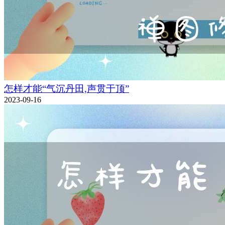
怎样才能“气沉丹田,声贯于顶”
2023-09-16