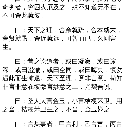
奇务者，穷困灾厄及之，殊不知道无不在，
不可舍此就彼。
曰：天下之理，舍亲就疏，舍本就末，
舍贤就愚，舍近就远，可暂而已，久则害
生。
曰：昔之论道者，或曰凝寂，或曰邃
深，或曰澄澈，或曰空同，或曰晦冥，慎勿
遇此而生怖退。天下至理，竟非言意。苟知
非言非意在彼微言妙意之上，乃契吾说。
曰：圣人大言金玉，小言桔梗芣卫。用
之当，桔梗芣卫生之，不当，金玉毙之。
曰：言某事者，甲言利，乙言害，丙言