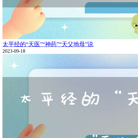
太平经的“天医”“神药”“天父地母”说
2023-09-18