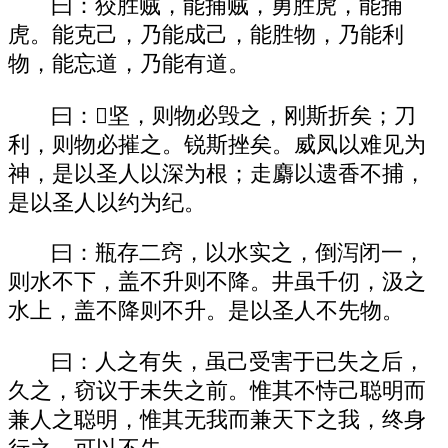
曰：狡胜贼，能捕贼，勇胜虎，能捕
虎。能克己，乃能成己，能胜物，乃能利
物，能忘道，乃能有道。
曰：坚，则物必毁之，刚斯折矣；刀
利，则物必摧之。锐斯挫矣。威凤以难见为
神，是以圣人以深为根；走麝以遗香不捕，
是以圣人以约为纪。
曰：瓶存二窍，以水实之，倒泻闭一，
则水不下，盖不升则不降。井虽千仞，汲之
水上，盖不降则不升。是以圣人不先物。
曰：人之有失，虽己受害于已失之后，
久之，窃议于未失之前。惟其不恃己聪明而
兼人之聪明，惟其无我而兼天下之我，终身