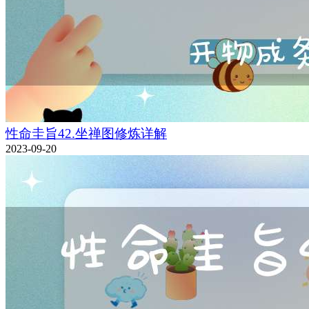
性命圭旨42.坐禅图修炼详解
2023-09-20