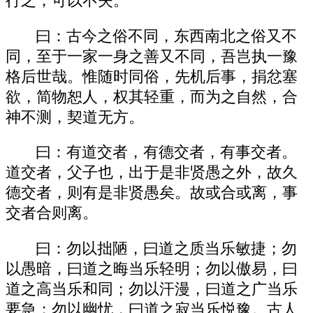
行之，可以不失。
曰：古今之俗不同，东西南北之俗又不
同，至于一家一身之善又不同，吾岂执一豫
格后世哉。惟随时同俗，先机后事，捐忿塞
欲，简物恕人，权其轻重，而为之自然，合
神不测，契道无方。
曰：有道交者，有德交者，有事交者。
道交者，父子也，出于是非贤愚之外，故久
德交者，则有是非贤愚矣。故或合或离，事
交者合则离。
曰：勿以拙陋，曰道之质当乐敏捷；勿
以愚暗，曰道之晦当乐轻明；勿以傲易，曰
道之高当乐和同；勿以汗漫，曰道之广当乐
要急；勿以幽忧，曰道之寂当乐悦豫。古人