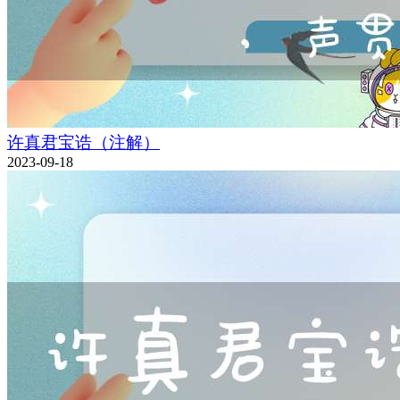
许真君宝诰（注解）
2023-09-18