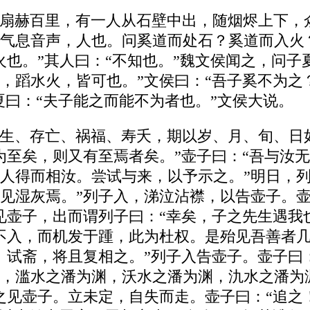
扇赫百里，有一人从石壁中出，随烟烬上下，
气息音声，人也。问奚道而处石？奚道而入火？
也。”其人曰：“不知也。”魏文侯闻之，问子
，蹈水火，皆可也。”文侯曰：“吾子奚不为之
夏曰：“夫子能之而能不为者也。”文侯大说。
生、存亡、祸福、寿夭，期以岁、月、旬、日
为至矣，则又有至焉者矣。”壶子曰：“吾与汝
人得而相汝。尝试与来，以予示之。”明日，列
见湿灰焉。”列子入，涕泣沾襟，以告壶子。壶
见壶子，出而谓列子曰：“幸矣，子之先生遇我
不入，而机发于踵，此为杜权。是殆见吾善者几
。试斋，将且复相之。”列子入告壶子。壶子曰
，滥水之潘为渊，沃水之潘为渊，氿水之潘为
之见壶子。立未定，自失而走。壶子曰：“追之