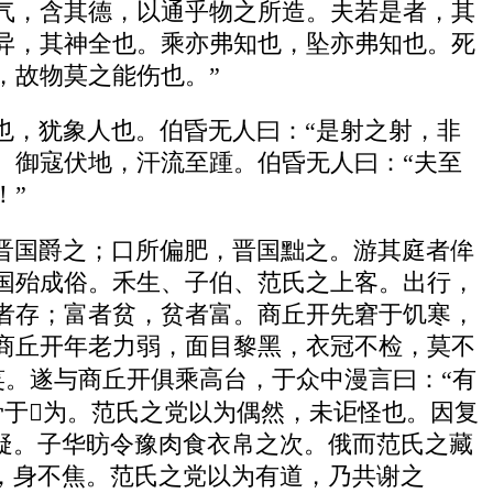
气，含其德，以通乎物之所造。夫若是者，其
异，其神全也。乘亦弗知也，坠亦弗知也。死
，故物莫之能伤也。”
也，犹象人也。伯昏无人曰：“是射之射，非
。御寇伏地，汗流至踵。伯昏无人曰：“夫至
！”
晋国爵之；口所偏肥，晋国黜之。游其庭者侔
国殆成俗。禾生、子伯、范氏之上客。出行，
者存；富者贫，贫者富。商丘开先窘于饥寒，
商丘开年老力弱，面目黎黑，衣冠不检，莫不
。遂与商丘开俱乘高台，于众中漫言曰：“有
骨于为。范氏之党以为偶然，未讵怪也。因复
疑。子华昉令豫肉食衣帛之次。俄而范氏之藏
，身不焦。范氏之党以为有道，乃共谢之