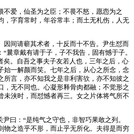
偎不爱，仙圣为之臣；不畏不怒，愿悫为之
均，字育常时，年谷常丰；而土无札伤，人无
。因间请蕲其术者，十反而十不告。尹生怼而
：“曩章戴有请于子，子不我告，固有憾于子。
者矣。自吾之事夫子友若人也，三年之后，心
子始一解颜而笑。七年之后，从心之所念，念
之所言，亦不知我之是非利害欤，亦不知彼之
口，无不同也。心凝形释骨肉都融；不觉形之
曾未浃时，而怼憾者再三。女之片体将气所不
关尹曰：“是纯气之守也，非智巧果敢之列。
则物之造乎不形，而止乎无所化。夫得是而穷