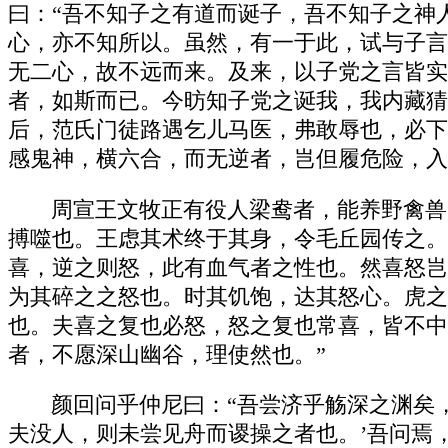
曰：“吾不知子之有道而诞子，吾不知子之神
心，亦不知所以。虽然，有一于此，试与子言
无二心，故不远而来。及来，以子党之言皆实
者，如斯而已。今昉知子党之诞我，我内藏猜
后，范氏门徒路遇乞儿马医，弗敢辱也，必下
感鬼神，横六合，而无逆者，岂但履危险，入
周宣王文牧正有役人梁鸯者，能养野禽兽
搏噬也。王虑其术终于其身，令毛丘园传之。
喜，逆之则怒，此有血气者之性也。然喜怒岂
为其碎之之怒也。时其饥饱，达其怒心。虎之
也。夫喜之复也必怒，怒之复也常喜，皆不中
者，不愿深山幽谷，理使然也。”
颜回问乎仲尼曰：“吾尝济乎觞深之渊矣
夫没人，则未尝见舟而谡操之者也。’吾问焉