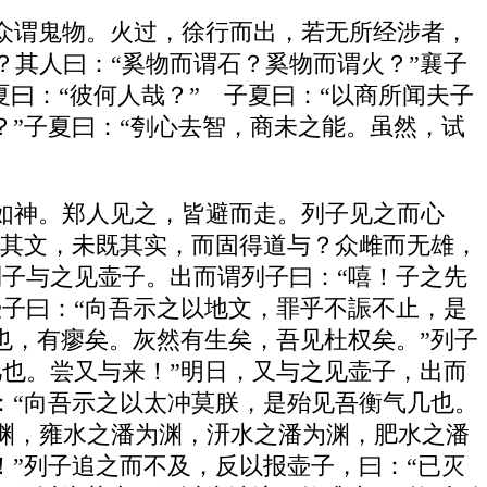
众谓鬼物。火过，徐行而出，若无所经涉者，
其人曰：“奚物而谓石？奚物而谓火？”襄子
夏曰：“彼何人哉？” 子夏曰：“以商所闻夫子
？”子夏曰：“刳心去智，商未之能。虽然，试
如神。郑人见之，皆避而走。列子见之而心
无其文，未既其实，而固得道与？众雌而无雄，
子与之见壶子。出而谓列子曰：“嘻！子之先
子曰：“向吾示之以地文，罪乎不誫不止，是
也，有瘳矣。灰然有生矣，吾见杜权矣。”列子
也。尝又与来！”明日，又与之见壶子，出而
：“向吾示之以太冲莫朕，是殆见吾衡气几也。
渊，雍水之潘为渊，汧水之潘为渊，肥水之潘
！”列子追之而不及，反以报壶子，曰：“已灭