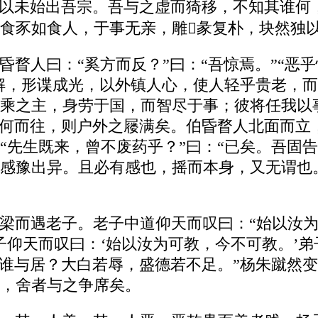
之以未始出吾宗。吾与之虚而猗移，不知其谁何
食豕如食人，于事无亲，雕彖复朴，块然独
瞀人曰：“奚方而反？”曰：“吾惊焉。”“恶乎
不解，形谍成光，以外镇人心，使人轻乎贵老，
乘之主，身劳于国，而智尽于事；彼将任我以
几何而往，则户外之屦满矣。伯昏瞀人北面而立
“先生既来，曾不废药乎？”曰：“已矣。吾固
感豫出异。且必有感也，摇而本身，又无谓也
梁而遇老子。老子中道仰天而叹曰：“始以汝为
子仰天而叹曰：‘始以汝为可教，今不可教。’
而谁与居？大白若辱，盛德若不足。”杨朱蹴然变
，舍者与之争席矣。