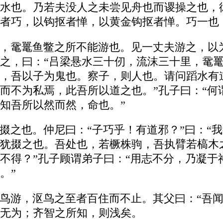
水也。乃若夫没人之未尝见舟也而谡操之也，
者巧，以钩抠者惮，以黄金钩抠者惮。巧一也
，鼋鼍鱼鳖之所不能游也。见一丈夫游之，以
之，曰：“吕梁悬水三十仞，流沫三十里，鼋
，吾以子为鬼也。察子，则人也。请问蹈水有道
而不为私焉，此吾所以道之也。”孔子曰：“何
知吾所以然而然，命也。”
掇之也。仲尼曰：“子巧乎！有道邪？”曰：“
犹掇之也。吾处也，若橛株驹，吾执臂若槁木
不得？”孔子顾谓弟子曰：“用志不分，乃凝于
。”
鸟游，沤鸟之至者百住而不止。其父曰：“吾闻
无为；齐智之所知，则浅矣。