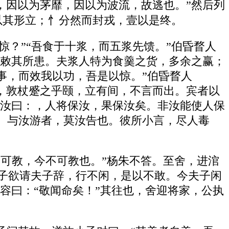
，因以为茅靡，因以为波流，故逃也。”然后列
以其形立；忄分然而封戎，壹以是终。
惊？”“吾食于十浆，而五浆先馈。”伯昏瞀人
而敕其所患。夫浆人特为食羹之货，多余之赢；
事，而效我以功，吾是以惊。”伯昏瞀人
，敦杖蹙之乎颐，立有间，不言而出。宾者以
告汝曰：，人将保汝，果保汝矣。非汝能使人保
。与汝游者，莫汝告也。彼所小言，尽人毒
可教，今不可教也。”杨朱不答。至舍，进涫
弟子欲请夫子辞，行不闲，是以不敢。今夫子闲
容曰：“敬闻命矣！”其往也，舍迎将家，公执