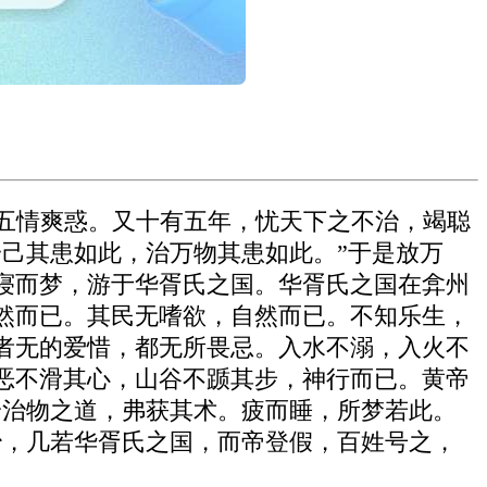
五情爽惑。又十有五年，忧天下之不治，竭聪
己其患如此，治万物其患如此。”于是放万
寝而梦，游于华胥氏之国。华胥氏之国在弇州
然而已。其民无嗜欲，自然而已。不知乐生，
者无的爱惜，都无所畏忌。入水不溺，入火不
恶不滑其心，山谷不踬其步，神行而已。黄帝
身治物之道，弗获其术。疲而睡，所梦若此。
治，几若华胥氏之国，而帝登假，百姓号之，