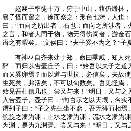
赵襄子率徒十万，狩于中山，藉仍燔林，
襄子怪而留之，徐而察之：形色七窍，人也；
曰：“而向之所出者，石也；而向之所涉者，火
之言，和者大同于物，物无得伤阂者，游金石
语之有暇矣。”文侯曰：“夫子奚不为之？”子
有神巫自齐来处于郑，命曰季咸，知人死
醉，而归以告壶丘子，曰：“始吾以夫子之道
而又奚卵焉？而以道与世抗，必信矣，夫故使
生死矣，弗活矣，不可以旬数矣。吾见怪焉，
殆见吾杜德几也。尝又与来！”明日，又与之
入告壶子。壶子曰：“向吾示之以天壤，名实
谓列子曰：“子之先生坐不斋，吾无得而相焉
鲵旋之潘为渊，止水之潘为渊，流水之潘为渊
为渊，是为九渊焉。尝又与来！”明日，又与