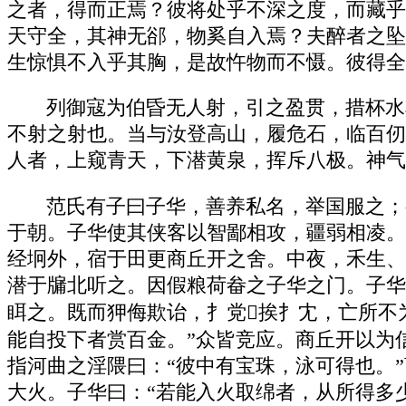
之者，得而正焉？彼将处乎不深之度，而藏乎
天守全，其神无郤，物奚自入焉？夫醉者之坠
生惊惧不入乎其胸，是故忤物而不慑。彼得全
列御寇为伯昏无人射，引之盈贯，措杯水
不射之射也。当与汝登高山，履危石，临百仞
人者，上窥青天，下潜黄泉，挥斥八极。神气
范氏有子曰子华，善养私名，举国服之；
于朝。子华使其侠客以智鄙相攻，疆弱相凌。
经坰外，宿于田更商丘开之舍。中夜，禾生、
潜于牖北听之。因假粮荷畚之子华之门。子华
眲之。既而狎侮欺诒，扌党挨扌冘，亡所不
能自投下者赏百金。”众皆竞应。商丘开以为
指河曲之淫隈曰：“彼中有宝珠，泳可得也。
大火。子华曰：“若能入火取绵者，从所得多