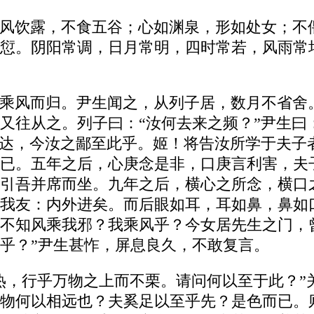
风饮露，不食五谷；心如渊泉，形如处女；不
愆。阴阳常调，日月常明，四时常若，风雨常
乘风而归。尹生闻之，从列子居，数月不省舍
又往从之。列子曰：“汝何去来之频？”尹生曰
为达，今汝之鄙至此乎。姬！将告汝所学于夫子
已。五年之后，心庚念是非，口庚言利害，夫
引吾并席而坐。九年之后，横心之所念，横口
我友：内外进矣。而后眼如耳，耳如鼻，鼻如
不知风乘我邪？我乘风乎？今女居先生之门，
乎？”尹生甚怍，屏息良久，不敢复言。
热，行乎万物之上而不栗。请问何以至于此？”
物何以相远也？夫奚足以至乎先？是色而已。