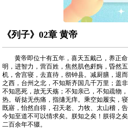
《列子》02章 黄帝
黄帝即位十有五年，喜天五戴己，养正命
明，进智力，营百姓，焦然肌色皯黣，昏然五
机，舍宫寝，去直待，彻钟县。减厨膳，退而
之西，台州之北，不知斯齐国几千万里；盖非
不知恶死，故无夭殇；不知亲己，不知疏物，
热。斫挞无伤痛，指擿无痒。乘空如履实，寝
既寤，怡然自得，召天老、力牧、太山稽，告
今知至道不可以情求矣。朕知之矣！朕得之矣
二百余年不辍。