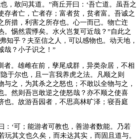
也，敢问其道。”商丘开曰：‘吾亡道。虽吾之
使存者亡，亡者存；富者贫，贫者富。吾诚之
之所措，利害之所存也。心一而已。物亡迕
热。惕然震悸矣。水火岂复可近哉？”自此之
汝弗知乎？夫至信之人，可以感物也。动天地，
诚哉？小子识之！”
驯者。雄雌在前，孳尾成群，异类杂居，不相
谓隐于尔也，且一言我养虎之法。凡顺之则
物与之，为其杀之之怒也；不敢以全物与之，
也。然则吾岂敢逆之使怒哉？亦不顺之使喜
侪也。故游吾园者，不思高林旷泽；寝吾庭
曰：‘可；能游者可教也，善游者数能。乃若
与若玩其文也久矣，而未达其实，而固且道与。