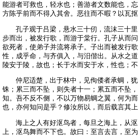
能游者可救也，轻水也；善游者文数能也，忘
方陈乎前而不得入其舍。恶往而不暇？以瓦抠
孔子观于吕梁，悬水三十仞，流沫三十里
步而出，被发行歌，而游于棠行。孔子从而问
欲死者，使弟子并流将承子。子出而被发行歌
性，成乎命，与齐俱入，与汨偕出。从水之道
陵安于陵，故也；长于水而安于水，性也；不
仲尼适楚，出于林中，见佝偻者承蜩，犹
铢；累三而不坠，则失者十一；累五而不坠，
知。吾不反不侧，不以万物易蜩之翼，何为而
也，亦何知问是乎？修汝所以，而后载言其上
海上之人有好沤鸟者，每旦之海上，从沤
上，沤鸟舞而不下也。故曰：至言去言，至为