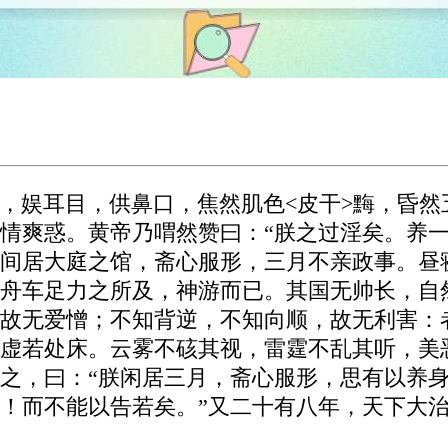
，娱耳目，供鼻口，焦然肌色<皮干>黣，昏然
情爽惑。黄帝乃喟然赞曰：“朕之过淫矣。养一
间居大庭之馆，斋心服形，三月不亲政事。昼
舟车足力之所及，神游而已。其国无帅长，自
故无爱憎；不知背逆，不知向顺，故无利害：
虚若处床。云雾不硋其视，雷霆不乱其听，美
之，曰：“朕闲居三月，斋心服形，思有以养
！而不能以告若矣。”又二十有八年，天下大