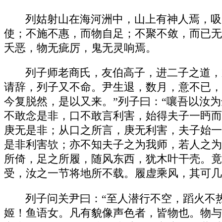
列姑射山在海河洲中，山上有神人焉，吸
使；不施不惠，而物自足；不聚不敛，而已无
夭恶，物无疵厉，鬼无灵响焉。
列子师老商氏，友伯高子，进二子之道，
请辞，列子又不命。尹生退，数月，意不已，
今复脱然，是以又来。”列子曰：“嚷吾以汝
不敢念是非，口不敢言利害，始得夫子一眄而
庚无是非；从口之所言，庚无利害，夫子始一
是非利害欤；亦不知夫子之为我师，若人之为
所倚，足之所履，随风东西，犹木叶干壳。竟
受，汝之一节将地所不载。履虚乘风，其可几
列子问关尹曰：“至人潜行不空，蹈火不
姬！鱼语女。凡有貌像声色者，皆物也。物与