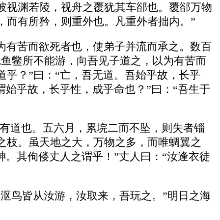
彼视渊若陵，视舟之覆犹其车郤也。覆郤万物
，而有所矜，则重外也。凡重外者拙内。”
为有苦而欲死者也，使弟子并流而承之。数百
鼍鱼鳖所不能游，向吾见子道之，以为有苦而
乎？”曰：“亡，吾无道。吾始乎故，长乎
谓始乎故，长乎性，成乎命也？”曰：“吾生于
我有道也。五六月，累垸二而不坠，则失者锱
之枝。虽天地之大，万物之多，而唯蜩翼之
神。其佝偻丈人之谓乎！”丈人曰：“汝逢衣徒
沤鸟皆从汝游，汝取来，吾玩之。”明日之海