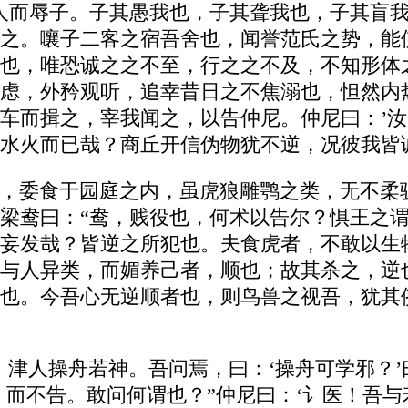
人而辱子。子其愚我也，子其聋我也，子其盲我
之。嚷子二客之宿吾舍也，闻誉范氏之势，能
也，唯恐诚之之不至，行之之不及，不知形体
虑，外矜观听，追幸昔日之不焦溺也，怛然内
车而揖之，宰我闻之，以告仲尼。仲尼曰：’
水火而已哉？商丘开信伪物犹不逆，况彼我皆
，委食于园庭之内，虽虎狼雕鹗之类，无不柔
梁鸯曰：“鸯，贱役也，何术以告尔？惧王之
妄发哉？皆逆之所犯也。夫食虎者，不敢以生
与人异类，而媚养己者，顺也；故其杀之，逆
也。今吾心无逆顺者也，则鸟兽之视吾，犹其
，津人操舟若神。吾问焉，曰：‘操舟可学邪？’
，而不告。敢问何谓也？”仲尼曰：‘讠医！吾