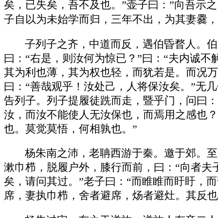
矣，已失矣，吾不及也。”壶子曰：”向吾示
子自以为未始学而归，三年不出，为其妻爨，
子列子之齐，中道而反，遇伯昏瞀人。伯昏
曰：“右是，则汝何为惊已？”曰：“夫内诚
其为利也薄，其为权也轻，而犹若是。而况万
曰：“善哉观乎！汝处己，人将保汝矣。”无
告列子。列子提履徒跣而走，暨乎门，问曰：
汝，而汝不能使人无汝保也，而焉用之感也？
也。莫觉莫悟，何相孰也。”
杨朱南之沛，老聃西游于秦。邀于郊。至
漱巾栉，脱履户外，膝行而前，曰：“向者夫
矣，请问其过。”老子曰：“而睢睢而盱盱，
席，妻执巾栉，舍者避席，炀者避灶。其反也