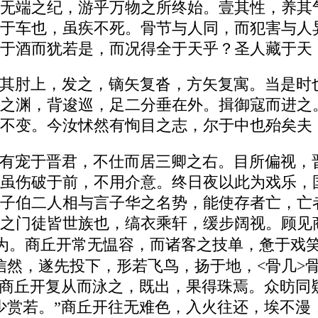
无端之纪，游乎万物之所终始。壹其性，养其
于车也，虽疾不死。骨节与人同，而犯害与人
于酒而犹若是，而况得全于天乎？圣人藏于天
其肘上，发之，镝矢复沓，方矢复寓。当是时
之渊，背逡巡，足二分垂在外。揖御寇而进之
不变。今汝怵然有恂目之志，尔于中也殆矣夫
有宠于晋君，不仕而居三卿之右。目所偏视，
虽伤破于前，不用介意。终日夜以此为戏乐，
子伯二人相与言子华之名势，能使存者亡，亡
之门徒皆世族也，缟衣乘轩，缓步阔视。顾见
为。商丘开常无愠容，而诸客之技单，惫于戏笑
信然，遂先投下，形若飞鸟，扬于地，<骨几>
”商丘开复从而泳之，既出，果得珠焉。众昉同
少赏若。”商丘开往无难色，入火往还，埃不漫