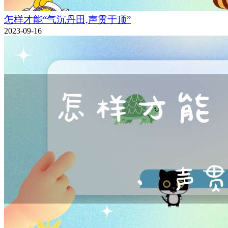
怎样才能“气沉丹田,声贯于顶”
2023-09-16