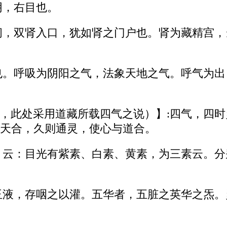
阴，右目也。
间，双肾入口，犹如肾之门户也。肾为藏精宫
也。呼吸为阴阳之气，法象天地之气。呼气为
，此处采用道藏所载四气之说）】:四气，四
天合，久则通灵，使心与道合。
。云：目光有紫素、白素、黄素，为三素云。分
玉液，存咽之以灌。五华者，五脏之英华之炁