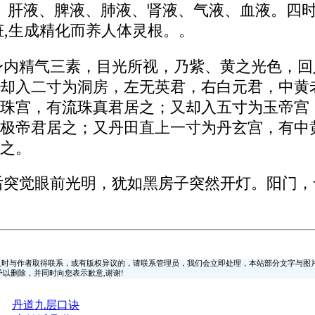
液、肝液、脾液、肺液、肾液、气液、血液。四
脏,生成精化而养人体灵根。。
身内精气三素，目光所视，乃紫、黄之光色，
却入二寸为洞房，左无英君，右白元君，中黄
珠宫，有流珠真君居之；又却入五寸为玉帝宫
极帝君居之；又丹田直上一寸为丹玄宫，有中
之。
后突觉眼前光明，犹如黑房子突然开灯。阳门
时与作者取得联系，或有版权异议的，请联系管理员，我们会立即处理，本站部分文字与图
时间予以删除，并同时向您表示歉意,谢谢!
丹道九层口诀