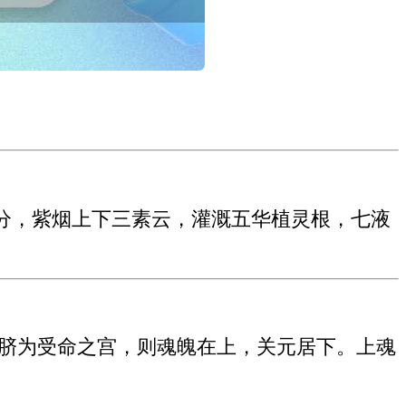
分，紫烟上下三素云，灌溉五华植灵根，七液
。脐为受命之宫，则魂魄在上，关元居下。上魂