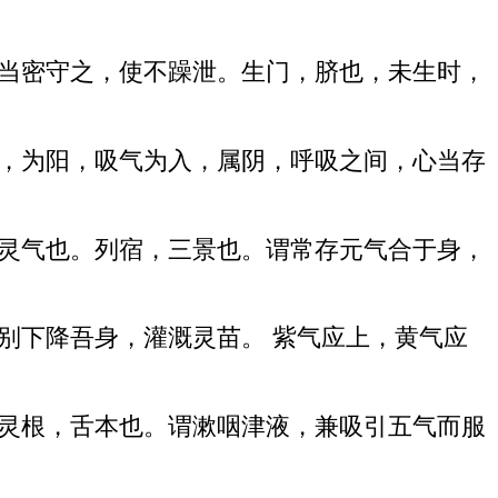
，当密守之，使不躁泄。生门，脐也，未生时，
出，为阳，吸气为入，属阴，呼吸之间，心当存
时灵气也。列宿，三景也。谓常存元气合于身，
别下降吾身，灌溉灵苗。 紫气应上，黄气应
。灵根，舌本也。谓漱咽津液，兼吸引五气而服