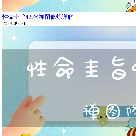
性命圭旨42.坐禅图修炼详解
2023-09-20