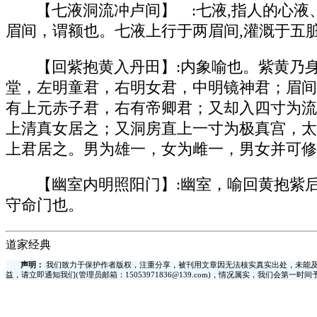
【七液洞流冲卢间】 :七液,指人的心
眉间，谓额也。七液上行于两眉间,灌溉于五
【回紫抱黄入丹田】:内象喻也。紫黄乃
堂，左明童君，右明女君，中明镜神君；眉间
有上元赤子君，右有帝卿君；又却入四寸为流
上清真女居之；又洞房直上一寸为极真宫，太
上君居之。男为雄一，女为雌一，男女并可修
【幽室内明照阳门】:幽室，喻回黄抱紫
守命门也。
道家经典
声明：
我们致力于保护作者版权，注重分享，被刊用文章因无法核实真实出处，未能及
益，请立即通知我们(管理员邮箱：15053971836@139.com)，情况属实，我们会第一