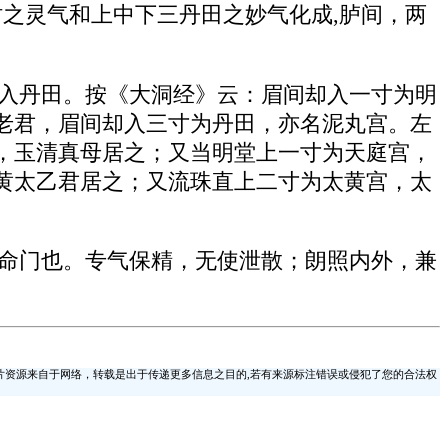
时之灵气和上中下三丹田之妙气化成,胪间，两
回入丹田。按《大洞经》云：眉间却入一寸为明
老君，眉间却入三寸为丹田，亦名泥丸宫。左
，玉清真母居之；又当明堂上一寸为天庭宫，
黄太乙君居之；又流珠直上二寸为太黄宫，太
，命门也。专气保精，无使泄散；朗照内外，兼
片资源来自于网络，转载是出于传递更多信息之目的,若有来源标注错误或侵犯了您的合法权