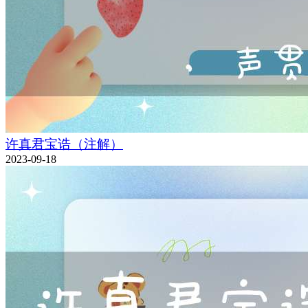
许真君宝诰（注解）
2023-09-18