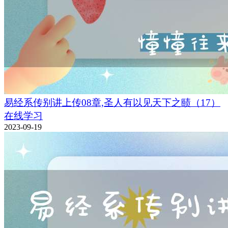
易经系传别讲上传08章,圣人有以见天下之赜（17）
在线学习
2023-09-19