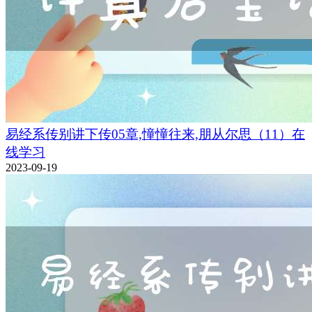
易经系传别讲下传05章,憧憧往来,朋从尔思（11）在
线学习
2023-09-19