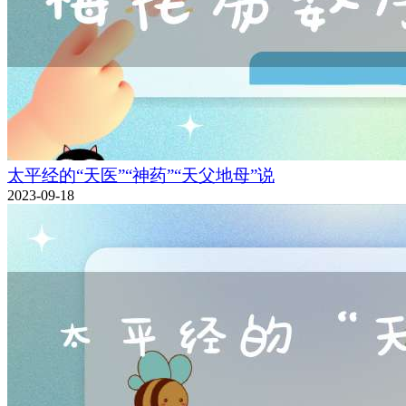
太平经的“天医”“神药”“天父地母”说
2023-09-18