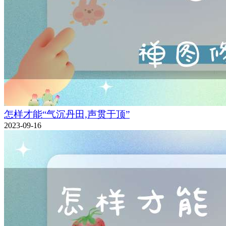
怎样才能“气沉丹田,声贯于顶”
2023-09-16