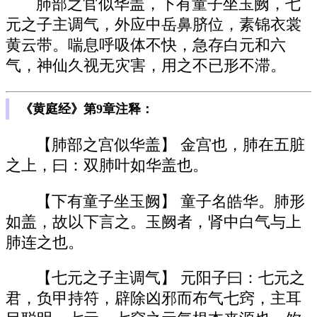
肺部之官似华盖，下有童子坐玉阙，七
元之子主调气，外应中岳鼻脐位，素锦衣裳
黄云带。喘息呼吸体不快，急存白元和六
气，神仙久视无灾害，用之不已形不滞。
《黄庭经》第9章注释：
【肺部之宫似华盖】 金宫也，肺在五脏
之上，曰：双肺叶如华盖也。
【下有童子坐玉阙】 童子名皓华。肺形
如盖，故以下言之。玉阙者，肾中白气与上
肺连之也。
【七元之子主调气】 元阳子曰：七元之
君，负甲持符，辟除凶邪而布气七窍，主耳