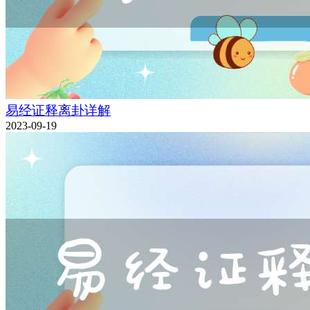
易经证释离卦详解
2023-09-19