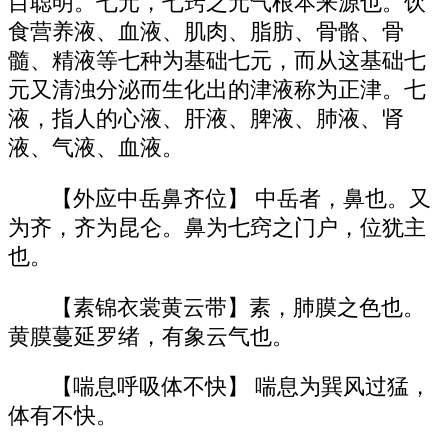
目聪明。七元，七窍之元气根本来源也。饮
食营养液、血液、肌肉、脂肪、骨骼、骨
髓、精液等七种为基础七元，而从这基础七
元又清浊分泌而生化出的津液称为正津。七
液，指人的心液、肝液、脾液、肺液、肾
液、气液、血液。
【外应中岳鼻齐位】 中岳者，鼻也。又
为齐，齐为昆仑。鼻为七窍之门户，位犹主
也。
【素锦衣裳黄云带】素，肺膜之色也。
黄膜蔓延罗绪，有象云气也。
【喘息呼吸体不快】 喘息为巽风过猛，
体有不快。