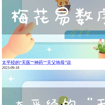
太平经的“天医”“神药”“天父地母”说
2023-09-18