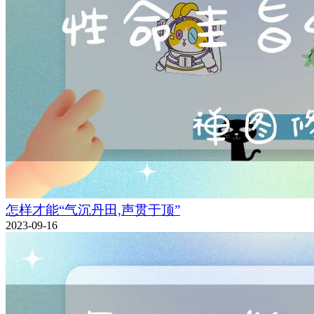
怎样才能“气沉丹田,声贯于顶”
2023-09-16