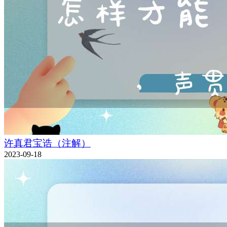
许真君宝诰（注解）
2023-09-18