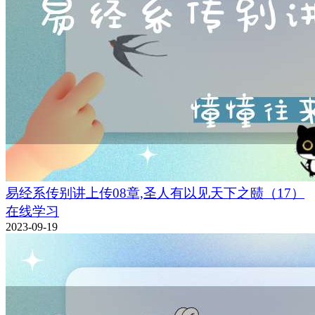
易经系传别讲上传08章,圣人有以见天下之赜（17）
在线学习
2023-09-19