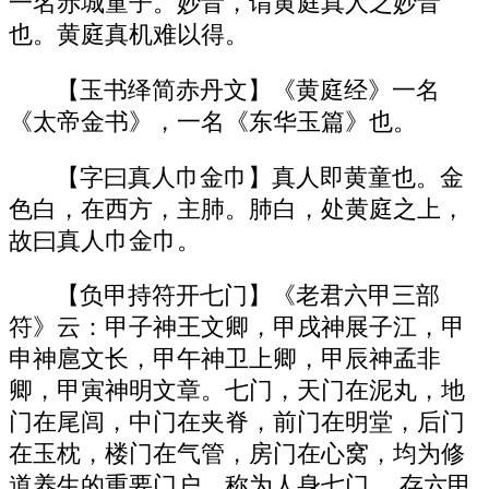
一名赤城童子。妙音，谓黄庭真人之妙音
也。黄庭真机难以得。
【玉书绎简赤丹文】《黄庭经》一名
《太帝金书》，一名《东华玉篇》也。
【字曰真人巾金巾】真人即黄童也。金
色白，在西方，主肺。肺白，处黄庭之上，
故曰真人巾金巾。
【负甲持符开七门】《老君六甲三部
符》云：甲子神王文卿，甲戌神展子江，甲
申神扈文长，甲午神卫上卿，甲辰神孟非
卿，甲寅神明文章。七门，天门在泥丸，地
门在尾闾，中门在夹脊，前门在明堂，后门
在玉枕，楼门在气管，房门在心窝，均为修
道养生的重要门户，称为人身七门。 存六甲