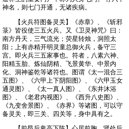
神名，则七门开通，无诸疾病。
【火兵符图备灵关】《赤章》、《斩邪
箓》皆役使三五火兵。又《卫灵神咒》曰：
南方丹天，三气流光；荧星转烛，洞照太
阳；上有赤精开明灵童总御火兵，备守三
宫。即火兵三五家事也。符者，八素六神、
阳精玉胎、炼仙阴精、飞景黄华、中景内
化、洞神鉴乾等诸符也。图谓《太一混合三
五图》、《六甲上下阴阳图》、《六甲玉女
通灵图》、《太一真人图》、《东井沐浴
图》、《老君内视图》、《西升八史图》、
《九变舍景图》、《赤界》等诸图，可以守
备灵关，即三关、四关等，身中具有之。
【前昂后卑高下陈】心居前胸，肾处后