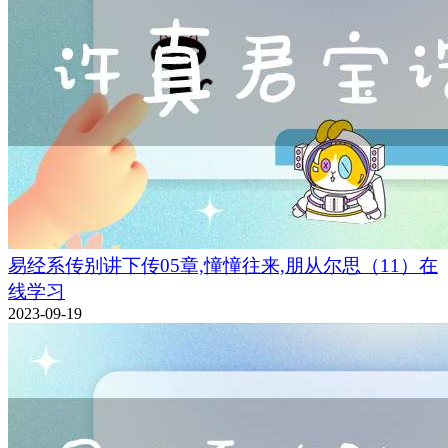
易经系传别讲下传05章,憧憧往来,朋从尔思（11）在
线学习
2023-09-19