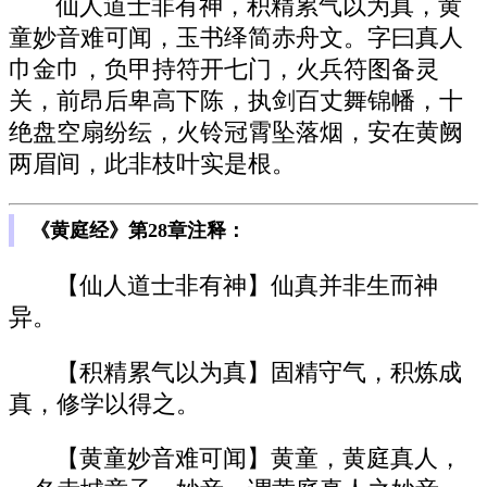
仙人道士非有神，积精累气以为真，黄
童妙音难可闻，玉书绎简赤舟文。字曰真人
巾金巾，负甲持符开七门，火兵符图备灵
关，前昂后卑高下陈，执剑百丈舞锦幡，十
绝盘空扇纷纭，火铃冠霄坠落烟，安在黄阙
两眉间，此非枝叶实是根。
《黄庭经》第28章注释：
【仙人道士非有神】仙真并非生而神
异。
【积精累气以为真】固精守气，积炼成
真，修学以得之。
【黄童妙音难可闻】黄童，黄庭真人，