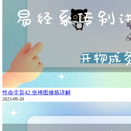
性命圭旨42.坐禅图修炼详解
2023-09-20