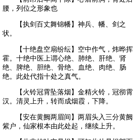
腰，列位之形象也
【执剑百丈舞锦幡】神兵、幡、剑之
状。
【十绝盘空扇纷纭】空中作气，炜晔挥
霍。十绝中医上谓心绝、肺绝、肝绝、肾
绝、脾绝、胆绝、骨绝、血绝、肉绝、肠
绝。此处代指十处之真气。
【火铃冠霄坠落烟】金精火铃，冠彻霄
汉。清灵上升，转而成烟霞，下降。
【安在黄阙两眉间】两眉头入三分黄阙
紫户，仙家根本由此处起，继续上升。