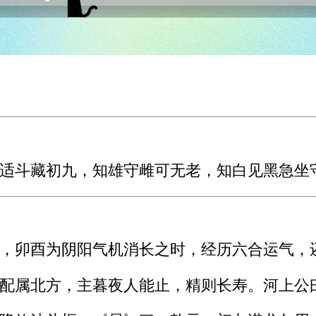
适斗藏初九，知雄守雌可无老，知白见黑急坐
，卯酉为阴阳气机消长之时，经历六合运气，
配属北方，主暮夜人能止，精则长寿。河上公