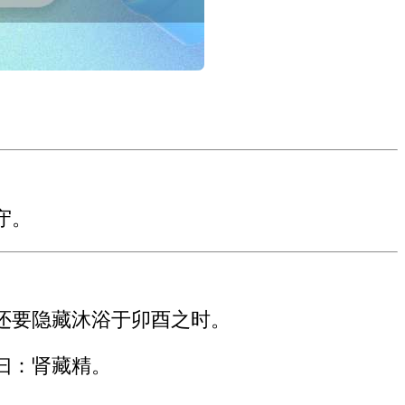
守。
还要隐藏沐浴于卯酉之时。
曰：肾藏精。