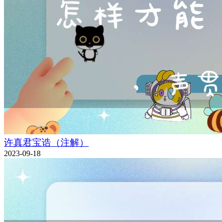
许真君宝诰（注解）
2023-09-18