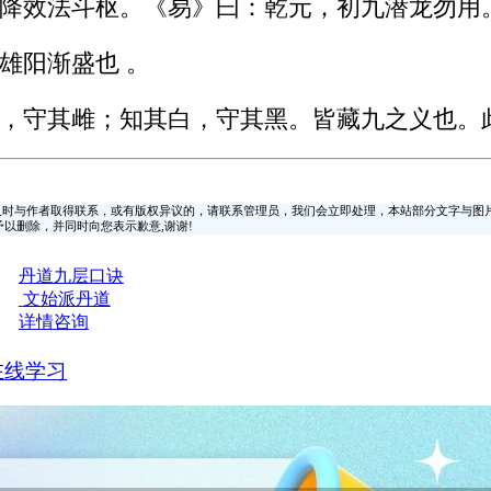
降效法斗枢。《易》曰：乾元，初九潜龙勿用
雄阳渐盛也 。
，守其雌；知其白，守其黑。皆藏九之义也。
时与作者取得联系，或有版权异议的，请联系管理员，我们会立即处理，本站部分文字与图
时间予以删除，并同时向您表示歉意,谢谢!
丹道九层口诀
文始派丹道
详情咨询
在线学习