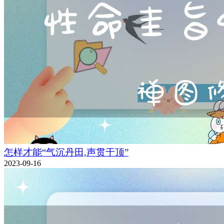
怎样才能“气沉丹田,声贯于顶”
2023-09-16