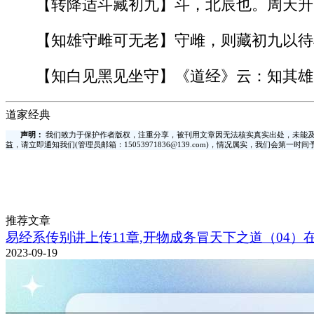
【转降适斗藏初九】斗，北辰也。周天升
【知雄守雌可无老】守雌，则藏初九以待
【知白见黑见坐守】《道经》云：知其雄
道家经典
声明：
我们致力于保护作者版权，注重分享，被刊用文章因无法核实真实出处，未能及
益，请立即通知我们(管理员邮箱：15053971836@139.com)，情况属实，我们会第一
推荐文章
易经系传别讲上传11章,开物成务冒天下之道（04）
2023-09-19