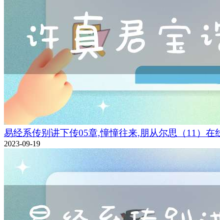
易经系传别讲下传05章,憧憧往来,朋从尔思（11）在
2023-09-19