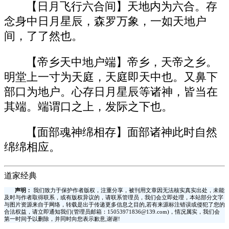
【日月飞行六合间】天地内为六合。存
念身中日月星辰，森罗万象，一如天地户
间，了了然也。
【帝乡天中地户端】帝乡，天帝之乡。
明堂上一寸为天庭，天庭即天中也。又鼻下
部口为地户。心存日月星辰等诸神，皆当在
其端。端谓口之上，发际之下也。
【面部魂神绵相存】面部诸神此时自然
绵绵相应。
道家经典
声明：
我们致力于保护作者版权，注重分享，被刊用文章因无法核实真实出处，未能
及时与作者取得联系，或有版权异议的，请联系管理员，我们会立即处理，本站部分文字
与图片资源来自于网络，转载是出于传递更多信息之目的,若有来源标注错误或侵犯了您的
合法权益，请立即通知我们(管理员邮箱：15053971836@139.com)，情况属实，我们会
第一时间予以删除，并同时向您表示歉意,谢谢!