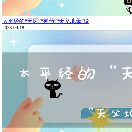
太平经的“天医”“神药”“天父地母”说
2023-09-18