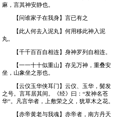
麻，言其神安静也。
【问谁家子在我身】言已有之
【此人何去入泥丸】何用移此神入泥
丸。
【千千百百自相连】身神罗列自相连。
【一一十十似重山】存见万神，重叠安
坐，山象坐之形也。
【云仪玉华侠耳门】云仪、玉华，鬓发
之号。言耳居其间。《经》曰：“发神名苍
华”。凡言华者，上敷荣之义，犹草木之花。
【赤帝黄老与我魂】赤帝者，南方丹天