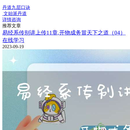
丹道九层口诀
文始派丹道
详情咨询
推荐文章
易经系传别讲上传11章,开物成务冒天下之道（04）
在线学习
2023-09-19