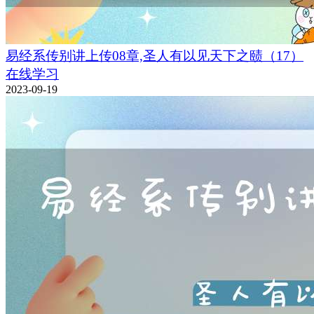
易经系传别讲上传08章,圣人有以见天下之赜（17）
在线学习
2023-09-19