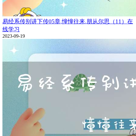
易经系传别讲下传05章,憧憧往来,朋从尔思（11）在
线学习
2023-09-19