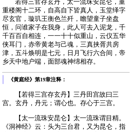
若得三官存玄丹，太一流珠安昆仑，重
重楼阁十二环，自高自下皆真人，玉堂绎字
尽玄官，璇玑王衡色兰歼，瞻望童子坐盘
恒，问谁家子在我身，此人可去入泥龙，千
千百百自相连，一一十十似重山，云仪五华
侠耳门，赤帝黄老与己魂，三真挟胥共房
津，五斗焕明是七元，日月飞行六合间，帝
乡天中地户端，面部魂神绵相存。
《黄庭经》第19章注释：
【若得三宫存玄丹】三丹田宫故曰三
宫。玄丹，丹元；谓心也。存心于三宫。
【太一流珠安昆仑】太一流珠谓目精。
《洞神经》云：头为三台君，又为昆仑，指