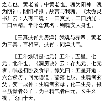
之君也。黄老者，中黄老也。魂为阳神，魄
为阴神，阴阳相推，故言与我魂。《太微灵
书》云：人有三魂：一曰爽灵，二曰胎光，
三曰幽精。常呼念其名，则魂安人身也。
【三真扶胥共房津】我魂与赤帝、黄老
为三真，言相应。扶胥，同津共气。
【五斗焕明是七元】五斗，五星。七
元，北斗也。《洞房诀》云：存九元、七元
者，眠起初卧及食毕，微咒曰：五星开道，
六合紫房，回元隐道，豁落七辰。生魂者玄
父，变一成神；生魄者玄母，化二生身。摄
吾筋骨者公子，为吾精气者白元。长生久
视，飞仙十天。