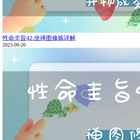
性命圭旨42.坐禅图修炼详解
2023-09-20