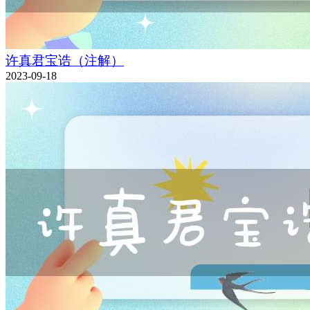
许真君宝诰（注解）
2023-09-18