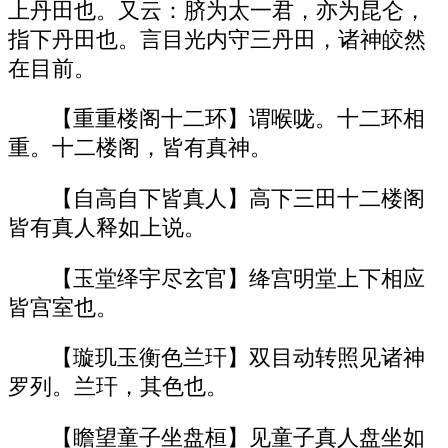
上丹田也。又云：脐为太一君，亦为昆仑，
指下丹田也。言目光内守三丹田，诸神皎然
在目前。
【重重楼阁十二环】谓喉咙。十二环相
重。十二楼阁，皆有真神。
【自高自下皆真人】高下三田十二楼阁
皆有真人释如上说。
【玉堂绎宇尽玄官】绛宫明堂上下相应
皆宫室也。
【璇玑玉衡色兰玕】双目动转照见诸神
罗列。兰玕，其色也。
【瞻望童子坐盘桓】见童子真人盘坐如