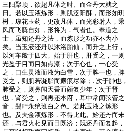
三阳聚顶，欲超凡体之时、而金丹大就之
日。若以玉液炼形，则肌泛阳酥，而形如琪
树，琼花玉药，更改凡体，而光彩射人，乘
风而飞腾自如，形将为．气者也。奉道之
士，虽知还丹之法，而炼形之功亦不为小
矣。当玉液还丹以沐浴胎仙，而升之上行，
以河车般于四大。始于肝也，肝受之，一则
光盈于目而目如点漆；次于心也，一心受
之，口生灵液而液为白雪，次于脾一也，脾
受之，则肌若凝脂而瘢痕尽除；. 次于肺也，
肺受之，则鼻闻天香而颜复少年；次于肾
也，肾受之，则再还本府，耳中常闻弦管之
音，鬓畔永绝班白之色。若此玉液之炼形
也。及夫金液炼形，不得比此。始还丹而未
还，与君火相见而日既济；既还丹而复起，