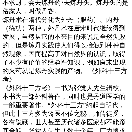
不求财，会去炼丹药?去炼丹头。炼丹头的是
俗家人，叫做丹客。
炼丹术在隋代分化为外丹（服药）、内丹
（练功）两种，外丹术在唐宋时代继续得到
发展，虽然从它的本来目的来说是全然失败
的，但是炼丹实践使人们得以接触到种种自
然现象，因而提高了对自然界的认识，取得
了不少有价值的经验性知识，例如唐末出现
的火药就是炼丹实践的产物。 《外科十三方
考》
《外科十三方考》一书为张觉人先生辑校。
本书为一部外科著作，同时也是丹道医学的
一部重要著作。“外科十三方”约起自明代，
但此十三方多为铃医不传之秘，师传徒受，
各有隐藏，世人甚至历代诸多医家都不能窥
其全貌。张觉人先生历数十余年，广为搜求