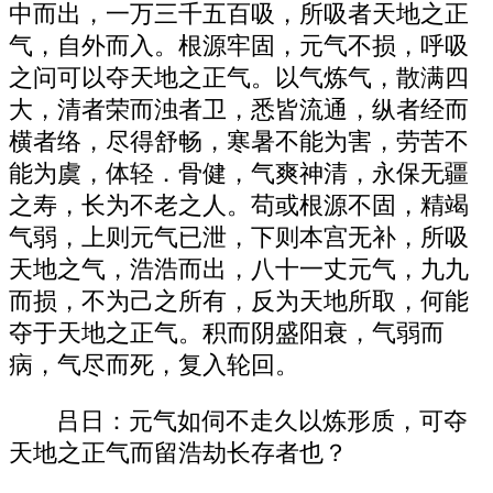
中而出，一万三千五百吸，所吸者天地之正
气，自外而入。根源牢固，元气不损，呼吸
之问可以夺天地之正气。以气炼气，散满四
大，清者荣而浊者卫，悉皆流通，纵者经而
横者络，尽得舒畅，寒暑不能为害，劳苦不
能为虞，体轻．骨健，气爽神清，永保无疆
之寿，长为不老之人。苟或根源不固，精竭
气弱，上则元气已泄，下则本宫无补，所吸
天地之气，浩浩而出，八十一丈元气，九九
而损，不为己之所有，反为天地所取，何能
夺于天地之正气。积而阴盛阳衰，气弱而
病，气尽而死，复入轮回。
吕日：元气如伺不走久以炼形质，可夺
天地之正气而留浩劫长存者也？