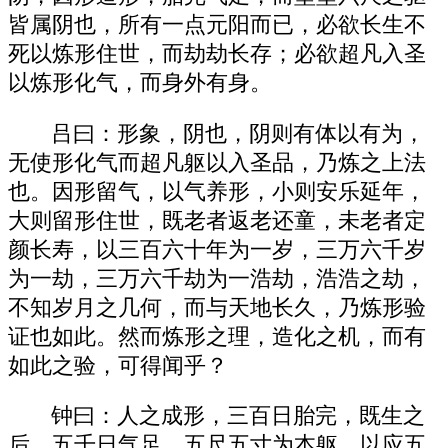
皆属阴也，所有一点元阳而已，必欲长生不
死以炼形住世，而劫劫长存；必欲超凡入圣
以炼形化气，而身外有身。
吕曰：形象，阴也，阴则有体以有为，
无使形化气而超凡躯以入圣品，乃炼之上法
也。因形留气，以气养形，小则安乐延年，
大则留形住世，既老者返老还童，未老者定
颜长寿，以三百六十年为一岁，三万六千岁
为一劫，三万六千劫为一浩劫，浩浩之劫，
不知岁月之几何，而与天地长久，乃炼形验
证也如此。然而炼形之理，造化之机，而有
如此之验，可得闻乎？
钟曰：人之成形，三百日胎完，既生之
后，五千日气足，五尺五寸为本躯，以应五