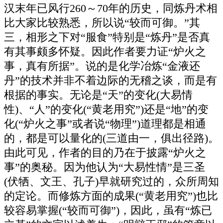
汉末年已风行260～70年的历史，同炼丹术相
比大家比较熟悉，所以说“较而可御。”其
三，相形之下对“服食”特别是“炼丹”是否真
有其事颇多怀疑。因此作者要力证“炉火之
事，真有所据”。说的是化学冶炼“金液还
丹”的技术并非不着边际的无稽之谈，而是有
根据的事实。无论是“天”的变化(大易情
性)、“人”的变化(“黄老用究”)还是“地”的变
化(“炉火之事”或者说“物理”)道理都是相通
的，都是可以量化的(三道由一，俱出径路)。
由此可见，作者的目的乃在于披露“炉火之
事”的奥秘。因为他认为“大易性情”是三圣
(伏牺、文王、孔子)早就研究过的，众所周知
的定论。而修炼方面的成果(“黄老用究”)也比
较容易掌握(“较而可御”)，因此，虽有“炼已