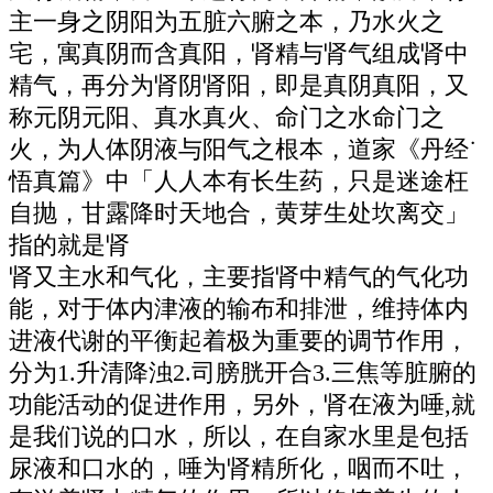
主一身之阴阳为五脏六腑之本，乃水火之
宅，寓真阴而含真阳，肾精与肾气组成肾中
精气，再分为肾阴肾阳，即是真阴真阳，又
称元阴元阳、真水真火、命门之水命门之
火，为人体阴液与阳气之根本，道家《丹经˙
悟真篇》中「人人本有长生药，只是迷途枉
自抛，甘露降时天地合，黄芽生处坎离交」
指的就是肾
肾又主水和气化，主要指肾中精气的气化功
能，对于体内津液的输布和排泄，维持体内
进液代谢的平衡起着极为重要的调节作用，
分为1.升清降浊2.司膀胱开合3.三焦等脏腑的
功能活动的促进作用，另外，肾在液为唾,就
是我们说的口水，所以，在自家水里是包括
尿液和口水的，唾为肾精所化，咽而不吐，