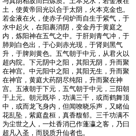
与真阴相敌而曰炼质。土本克水，若金液在
土，使黄帝回光以合于太阴，火本克金也。
若金液在火，使赤子伺炉而自生于紫气，于
水中起火，在阳裹消阴，变金丹于黄庭之
内，炼阳神在五气之中。于肝则青气冲，于
肺则白色出，于心则赤光现，于肾则黑气
升，于脾则黄色。五气朝于中元，从君火以
超内院。下元阴中之阳，其阳无阴，升而聚
在神宫。中元阳中之阳，其阳无生，升而聚
在神官，黄庭大药阴尽纯阳，升而聚在神
宫。五液朝于下元，五气朝于中元，三阳朝
于上元。朝元既毕，功满三千，或而鹤舞顶
中，或而龙飞身内，但闻嘹晓乐声，又睹仙
花乱坠，紫庭盘桓，真香馥郁。三千功满不
为尘世之人，一灶香消已作蓬瀛之客，乃曰
超凡入圣，而脱质升仙者也。