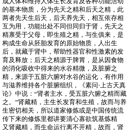
成人体和维持人体生长发育及各种功能活动
的基本物质，分为先天之精和后天之精，此
两者先天生后天，后天养先天，相互依存相
互为用，功能出处不同但同归于肾，先天之
精禀受于父母，即生殖之精，与生俱来，是
构成生命从胚胎发育的原始物质，人出生
后，就藏于肾中，帮助性器官和性激素的发
育及释放；后天之精源于脾胃，是从因食物
的消化吸收中得来的水谷精微，及脏腑之
精，来源于五脏六腑对水谷的运化，有作用
与滋养维持各个脏腑组织，《素问·上古天真
论》中说：“肾者主水，受五脏六腑之精而藏
之。”肾藏精，主生长发育和生殖，故而与养
生密切相关，所以道家修炼或是中国传统流
传下来的修炼里都讲要清心寡欲筑基炼精
又肾藏精，而生命运行离不开精，故而，肾