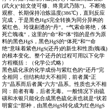
(武火)(“始文使可修、终竟武乃陈”)。不断地
观察、长期保持冶炼温度(386℃)，直到反应
完成，于是黑色HgS完全转换为同分异构的
紫红色、玲珑剔透的“丹”。“气索命将绝，体
死亡魄魂”，这里的“命”和“体”指的是作为原
料的黑色HgS，黑色HgS的“体死”和”“命
绝”意味着紫色HgS(还丹)的新生和性质(魄魂)
的根本变化。整个还丹的过程可用以下化学
方程概括：（化学公式略）
黑色硫化汞的化学成份与紫红色的“还丹”完
全相同，但结构却大不相同，前者属“正
方”晶系而后者属“六方”晶系。性质也大不相
同：前者有毒，后者无毒。一般情况下由硫
磺和水银只能化合成黑色硫化汞也就是“状若
明窗尘”那种，由黑色HgS转化成为红色HgS