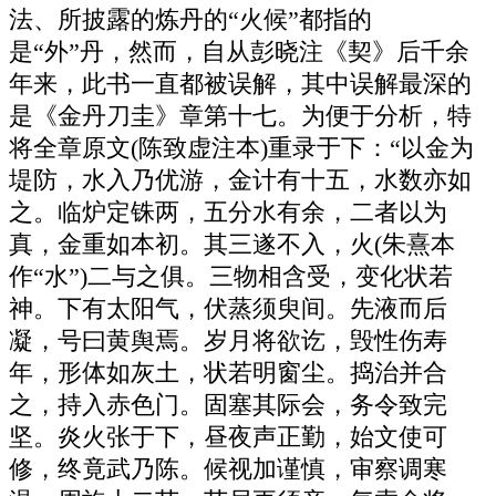
法、所披露的炼丹的“火候”都指的
是“外”丹，然而，自从彭晓注《契》后千余
年来，此书一直都被误解，其中误解最深的
是《金丹刀圭》章第十七。为便于分析，特
将全章原文(陈致虚注本)重录于下：“以金为
堤防，水入乃优游，金计有十五，水数亦如
之。临炉定铢两，五分水有余，二者以为
真，金重如本初。其三遂不入，火(朱熹本
作“水”)二与之俱。三物相含受，变化状若
神。下有太阳气，伏蒸须臾间。先液而后
凝，号曰黄舆焉。岁月将欲讫，毁性伤寿
年，形体如灰土，状若明窗尘。捣治并合
之，持入赤色门。固塞其际会，务令致完
坚。炎火张于下，昼夜声正勤，始文使可
修，终竟武乃陈。候视加谨慎，审察调寒