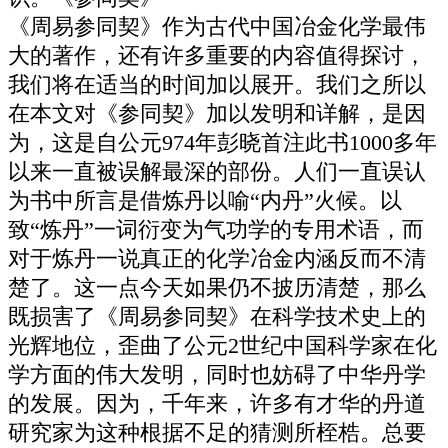
《周易参同契》作为古代中国冶金化学最伟
大的著作，还有许多重要的内容值得探讨，
我们将在适当的时间加以展开。我们之所以
在本文对《参同契》加以发明和详解，是因
为，这是自公元974年彭晓首注此书1000多年
以来一直被误解最深的部份。人们一直误认
为书中所言是借炼丹以喻“内丹”火候。以
致“炼丹”一词衍变为气功学的专用术语，而
对于炼丹一说真正的化学冶金内涵反而不清
楚了。这一点今天如果仍不披历清楚，那么
既损害了《周易参同契》在科学技术史上的
光辉地位，歪曲了公元2世纪中国科学家在化
学方面的伟大发明，同时也妨碍了中华丹学
的发展。因为，千年来，许多有才华的丹道
研究家为这种根据不足的猜测所桎梏。总要