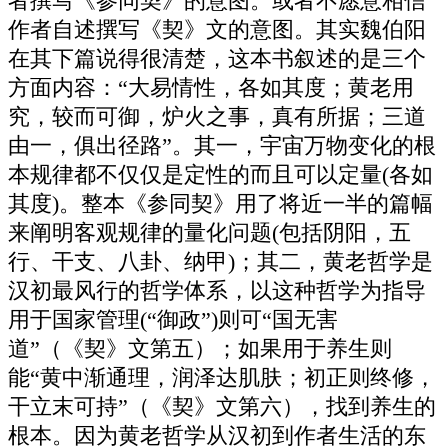
者撰写《参同契》的意图。或者不愿意相信
作者自述撰写《契》文的意图。其实魏伯阳
在其下篇说得很清楚，这本书叙述的是三个
方面内容：“大易情性，各如其度；黄老用
究，较而可御，炉火之事，真有所据；三道
由一，俱出径路”。其一，宇宙万物变化的根
本规律都不仅仅是定性的而且可以定量(各如
其度)。整本《参同契》用了将近一半的篇幅
来阐明客观规律的量化问题(包括阴阳，五
行、干支、八卦、纳甲)；其二，黄老哲学是
汉初最风行的哲学体系，以这种哲学为指导
用于国家管理(“御政”)则可“国无害
道”（《契》文第五）；如果用于养生则
能“黄中渐通理，润泽达肌肤；初正则终修，
干立末可持”（《契》文第六），找到养生的
根本。因为黄老哲学从汉初到作者生活的东