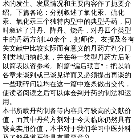
术的发生、发展情况和主要内容作了扼要介
绍。下篇各论：分别叙述了氯化汞、硫化
汞、氧化汞三个独特内型中的典型丹药，同
时叙述了升丹、降丹、烧丹，对丹四个类型
中的丹药方剂140余个，把师传、友授及各有
关文献中比较实际而有意义的丹药方剂分门
别类地归纳起来，并在每一类型丹药方后附
以简表以资参考。附篇“编后琐言”：把以前
各章未谈到或已谈见详而又必须提出再谈的
一些琐碎问题均在这一篇中逐条做出交代，
使读者阅读之后可以体会到丹药的制法和运
用。
本书所载丹药制备等内容具有较高的文献价
值，而其中丹药方剂对于今天临床仍然具有
较高实用价值，本书对于我们学习中医外科
及了解丹道医学具有重要意义。