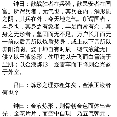
钟日：欲战胜者在兵强，欲民安者在国
富。所谓兵者，元气也，其兵在内，消形质
之阴，其兵在外，夺天地之气。所谓国者，
本身也，其身之有象者，丰足而常有余，其
身之无形者，坚固而无不足。万户长开而无
一前或后乃所以炼质焚身，或上或下乃所以
养阳消阴。烧干坤自有时辰，缎气液能无日
候？以玉液炼形，仗甲龙以升飞而白雪满于
尘肌；以金液炼形，逐雷车而下降则金光盈
于外室。
吕曰：炼形之理亦粗知矣，金液玉液者
何也？
钟曰：金液炼形，则骨朝金色而体出金
光，金花片片，而空中自现，乃五气朝元，