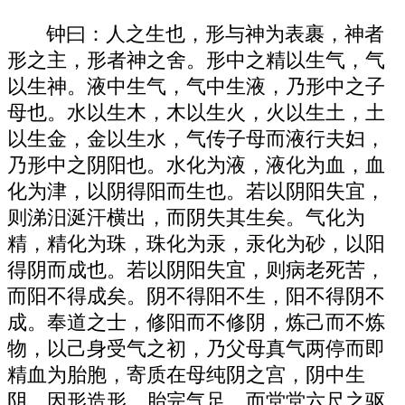
钟曰：人之生也，形与神为表裹，神者
形之主，形者神之舍。形中之精以生气，气
以生神。液中生气，气中生液，乃形中之子
母也。水以生木，木以生火，火以生土，土
以生金，金以生水，气传子母而液行夫妇，
乃形中之阴阳也。水化为液，液化为血，血
化为津，以阴得阳而生也。若以阴阳失宜，
则涕汨涎汗横出，而阴失其生矣。气化为
精，精化为珠，珠化为汞，汞化为砂，以阳
得阴而成也。若以阴阳失宜，则病老死苦，
而阳不得成矣。阴不得阳不生，阳不得阴不
成。奉道之士，修阳而不修阴，炼己而不炼
物，以己身受气之初，乃父母真气两停而即
精血为胎胞，寄质在母纯阴之宫，阴中生
阴，因形造形，胎完气足，而堂堂六尺之驱