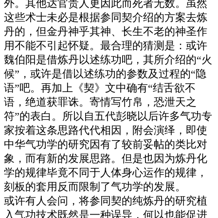
外。其他达官贵人更因此而死者无数。虽然
这些术士未必是根据参同契介绍的方案去炼
丹的，但金丹神乎其神、长生不老的神圣作
用不能不引起怀疑。最合理的猜测是：或许
魏伯阳是借炼丹以述练功吧，其所介绍的“火
候”，或许是借以述练功的参数及过程的“隐
语”吧。再加上《契》文中确有“结舌欲不
语，绝道获罪诛。寄情写竹帛，恐泄天之
符”的表白。所以自五代彭晓以后许多气功专
家按着这条思路代代相因，附会演绎，即使
中华气功学的研究因有了较前妥帖的类比对
象，而有新的发展思路。但是也因为炼丹化
学的规律毕竟不同于人体身心运作的规律，
刻板的套用反而限制了气功学的发展。
或许有人会问，将参同契的纯炼丹的研究植
入气功技术既然是一种误导，何以也能促进