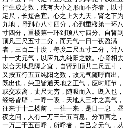
行生成之数，或有大小之形而不齐者，以寸
定尺，长短合宜。心之上为九天，肾之下为
九地，肾到心八寸四分，心到重楼第一环八
寸四分，重楼第一环到顶八寸四分。自肾到
顶凡三尺五寸二分，而元气一日一夜盈满
者，三百二十度，每度二尺五寸二分，计八
十一丈元气，以应九九纯阳之数。心肾相去
以合天地悬隔之宜，自肾到顶共二尺五寸，
又按五行五五纯阳之数，故元气随呼而出。
既出也，荣卫皆通天地之正气，应时顺节，
或交或离，丈尺无穷，随吸而入。既入也，
经络皆辟，一呼一吸，天地人三才之真气，
往来于十二楼前，一往一来，是日一息，昼
夜之问，人有一万三千五百息。分而言之，
一万三千五百呼，所呼者，自己之元气，从