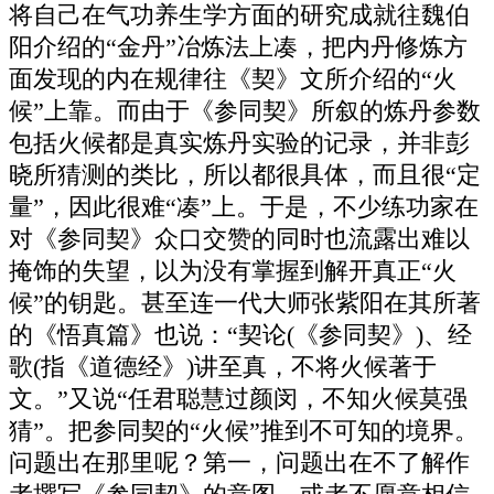
将自己在气功养生学方面的研究成就往魏伯
阳介绍的“金丹”冶炼法上凑，把内丹修炼方
面发现的内在规律往《契》文所介绍的“火
候”上靠。而由于《参同契》所叙的炼丹参数
包括火候都是真实炼丹实验的记录，并非彭
晓所猜测的类比，所以都很具体，而且很“定
量”，因此很难“凑”上。于是，不少练功家在
对《参同契》众口交赞的同时也流露出难以
掩饰的失望，以为没有掌握到解开真正“火
候”的钥匙。甚至连一代大师张紫阳在其所著
的《悟真篇》也说：“契论(《参同契》)、经
歌(指《道德经》)讲至真，不将火候著于
文。”又说“任君聪慧过颜闵，不知火候莫强
猜”。把参同契的“火候”推到不可知的境界。
问题出在那里呢？第一，问题出在不了解作