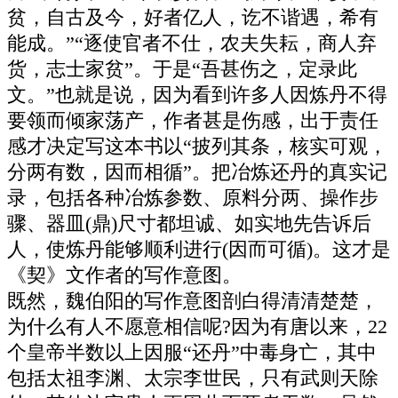
贫，自古及今，好者亿人，讫不谐遇，希有
能成。”“逐使官者不仕，农夫失耘，商人弃
货，志士家贫”。于是“吾甚伤之，定录此
文。”也就是说，因为看到许多人因炼丹不得
要领而倾家荡产，作者甚是伤感，出于责任
感才决定写这本书以“披列其条，核实可观，
分两有数，因而相循”。把冶炼还丹的真实记
录，包括各种冶炼参数、原料分两、操作步
骤、器皿(鼎)尺寸都坦诚、如实地先告诉后
人，使炼丹能够顺利进行(因而可循)。这才是
《契》文作者的写作意图。
既然，魏伯阳的写作意图剖白得清清楚楚，
为什么有人不愿意相信呢?因为有唐以来，22
个皇帝半数以上因服“还丹”中毒身亡，其中
包括太祖李渊、太宗李世民，只有武则天除