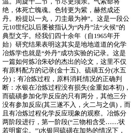
温。周旋十二节，节尽更须亲。气索命将
绝，体死亡魄魂。色转更为紫，赫然成还
丹。粉提以一丸，刀圭最为神”。这是一段公
元10世纪以后屡被指认为“内丹”法“火候”的
典型文字。经我们四十余年（自1965年开
始）研究结果表明这其实是地地道道的化学
冶炼学也就是“外丹”成功实验的记录。这是
一篇如何炼冶朱砂的杰出的论文，这里不仅
有原料配方的记录(金十五)、硫磺五分(水五
分)；有冶炼过程，原料消耗情况的正确判
断：水银在冶炼过程没有损失(金重如本初)，
而硫磺参加化学反应的只有两分，其他三分
没有参加反应(其三遂不入，火二与之俱)，而
且有冶炼过程化学反应现象的观察。冶炼分
两阶段进行，第一阶段(“三物相含受……状
若明窗尘。”)水银同硫磺在加热的情况下，