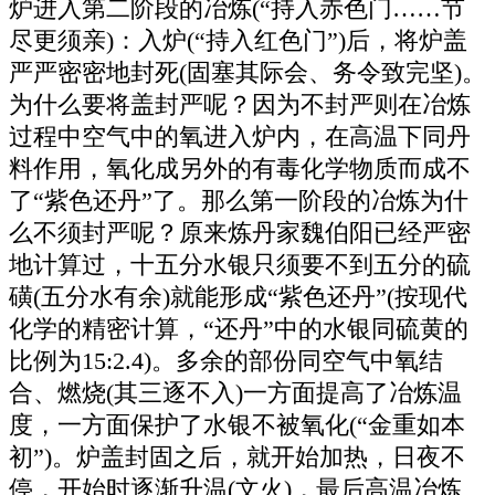
炉进入第二阶段的冶炼(“持入赤色门……节
尽更须亲)：入炉(“持入红色门”)后，将炉盖
严严密密地封死(固塞其际会、务令致完坚)。
为什么要将盖封严呢？因为不封严则在冶炼
过程中空气中的氧进入炉内，在高温下同丹
料作用，氧化成另外的有毒化学物质而成不
了“紫色还丹”了。那么第一阶段的冶炼为什
么不须封严呢？原来炼丹家魏伯阳已经严密
地计算过，十五分水银只须要不到五分的硫
磺(五分水有余)就能形成“紫色还丹”(按现代
化学的精密计算，“还丹”中的水银同硫黄的
比例为15:2.4)。多余的部份同空气中氧结
合、燃烧(其三逐不入)一方面提高了冶炼温
度，一方面保护了水银不被氧化(“金重如本
初”)。炉盖封固之后，就开始加热，日夜不
停，开始时逐渐升温(文火)，最后高温冶炼