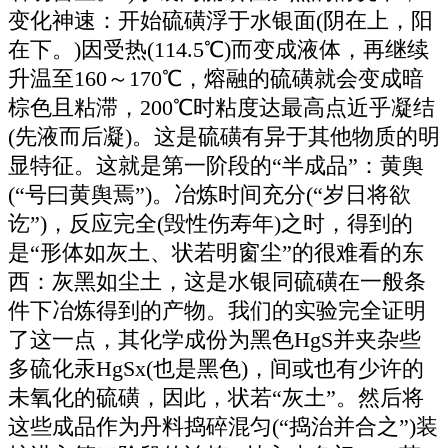
变化神速：开始硫磺浮于水银面(阴在上，阳
在下。)因受热(114.5℃)而变成液体，再继续
升温至160～170℃，熔融的硫磺就会变成暗
棕色且粘滞，200℃时粘度达最高点近乎凝结
(先液而后凝)。这是硫磺有异于其他物质的明
显特征。这就是第一阶段的“半成品”：黄舆
(“号曰黄舆焉”)。冶炼时间充分(“岁日将欲
讫”)，反应完全(毁性伤寿年)之时，得到的
是“形体如灰土、状若明窗尘”的很难看的东
西：灰黑如尘土，这是水银同硫磺在一般条
件下冶炼得到的产物。我们的实验完全证明
了这一点，其化学成份为黑色HgS并夹杂些
多硫化汞HgSx(也是黑色)，间或也有少许的
未氧化的硫磺，因此，状若“灰土”。然后将
这些成品作为丹料捣碎混匀(“捣治并合之”)装