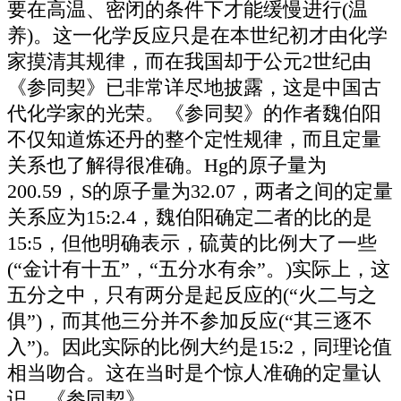
要在高温、密闭的条件下才能缓慢进行(温
养)。这一化学反应只是在本世纪初才由化学
家摸清其规律，而在我国却于公元2世纪由
《参同契》已非常详尽地披露，这是中国古
代化学家的光荣。《参同契》的作者魏伯阳
不仅知道炼还丹的整个定性规律，而且定量
关系也了解得很准确。Hg的原子量为
200.59，S的原子量为32.07，两者之间的定量
关系应为15:2.4，魏伯阳确定二者的比的是
15:5，但他明确表示，硫黄的比例大了一些
(“金计有十五”，“五分水有余”。)实际上，这
五分之中，只有两分是起反应的(“火二与之
俱”)，而其他三分并不参加反应(“其三逐不
入”)。因此实际的比例大约是15:2，同理论值
相当吻合。这在当时是个惊人准确的定量认
识。《参同契》