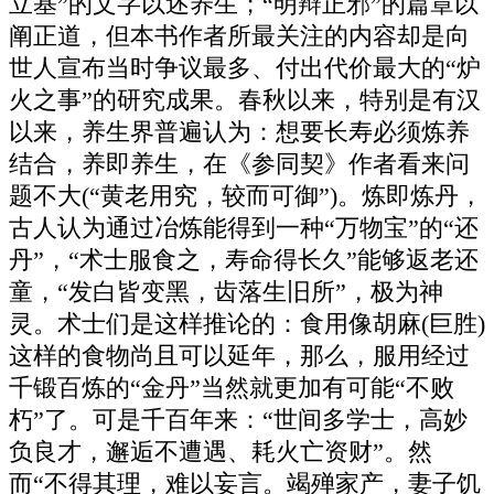
立基”的文字以述养生；“明辩正邪”的篇章以
阐正道，但本书作者所最关注的内容却是向
世人宣布当时争议最多、付出代价最大的“炉
火之事”的研究成果。春秋以来，特别是有汉
以来，养生界普遍认为：想要长寿必须炼养
结合，养即养生，在《参同契》作者看来问
题不大(“黄老用究，较而可御”)。炼即炼丹，
古人认为通过冶炼能得到一种“万物宝”的“还
丹”，“术士服食之，寿命得长久”能够返老还
童，“发白皆变黑，齿落生旧所”，极为神
灵。术士们是这样推论的：食用像胡麻(巨胜)
这样的食物尚且可以延年，那么，服用经过
千锻百炼的“金丹”当然就更加有可能“不败
朽”了。可是千百年来：“世间多学士，高妙
负良才，邂逅不遭遇、耗火亡资财”。然
而“不得其理，难以妄言。竭殚家产，妻子饥