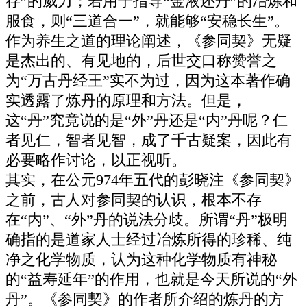
存”的威力；若用于指导“金液还丹”的冶炼和
服食，则“三道合一”，就能够“安稳长生”。
作为养生之道的理论阐述，《参同契》无疑
是杰出的、有见地的，后世交口称赞誉之
为“万古丹经王”实不为过，因为这本著作确
实透露了炼丹的原理和方法。但是，
这“丹”究竟说的是“外”丹还是“内”丹呢？仁
者见仁，智者见智，成了千古疑案，因此有
必要略作讨论，以正视听。
其实，在公元974年五代的彭晓注《参同契》
之前，古人对参同契的认识，根本不存
在“内”、“外”丹的说法分歧。所谓“丹”极明
确指的是道家人士经过冶炼所得的珍稀、纯
净之化学物质，认为这种化学物质有神秘
的“益寿延年”的作用，也就是今天所说的“外
丹”。《参同契》的作者所介绍的炼丹的方