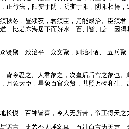
，正行法，阳变于阴，阴变于阳，阴阳相得，
须秋冬，昼须夜，君须臣，乃能成治。臣须君
道。比若东海居下而好水，百川皆归之，因得
众贤聚，致治平。众文聚，则治小乱。五兵聚
，皆令忍之。人君象之，次皇后后宫之象也。
，月象大臣，星象百官众贤，共照万物和生。
地长悦，百神皆喜，令人无所苦，帝王得天之
与语言，比若今人呼客耳。百神自言为天吏、