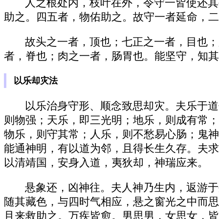
人之根处内，枝叶在外，令守一皆使还其
助之。四五者，物佑助之。故守一者延命，二
故头之一者，顶也；七正之一者，目也；
者，脊也；肉之一者，肠胃也。能坚守，知其
以乐却灾法
以乐治身守形、顺念致思却灾。夫乐于道
则物强；天乐，即三光明；地乐，则成有常；
物乐，则守其常；人乐，则不愁易心肠；鬼神
能通神明，有以道为邻，且得长生久存。夫求
以清靖国，安身入道，夷狄却，神瑞应来。
悬象还，凶神往。夫人神乃生内，返游于
随其藏色，与四时气相应，悬之窗光之中而思
且来救助之。万疾皆愈。男思男，女思女，皆