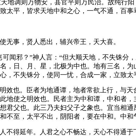
故天地调则万物安，县官平则万民治。故纯行
致太平，皆求天地中和之心，一气不通，百事
使无事，贤人悉出，辅兴帝王，天大喜。
岂可闻邪？”神人言：“但大顺天地，不失铢分
名，日、月、星，北极为中也。地有三名，为
心，不失铢分，使同一忧，合成一家，立致太
明效也。臣者为地通谭，地者常欲上行，与天
此地使之明效也。民者主为中和谭，中和者，
想君父也。此三乃夫妇父子之象也。宜当相通
和不至，太平不出，阴阳者，要在中和。中和
人不得延年。人君之心不畅达，天心不得通于