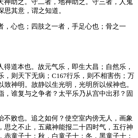
天神助之。守二者，地神助之。守三者，人鬼
深思其意，谓之知道。
者，心也；四肢之一者，手足心也；骨之一
人得道本也。故元气乐，即生大昌；自然乐，
，则天下无病；C167行乐，则不相害伤；万
以致神明。故静以生光明，光明所以候神也。
指，谁复与之争者？太平乐乃从宫中出邪？固
治不败也。追之如何？使空室内傍无人，画象
，思之不止，五藏神能报二十四时气，五行神
，赤童子十；秋，白童子十；冬，黑童子十；