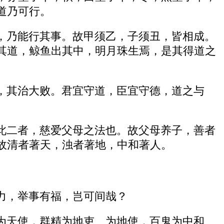
道乃可行。
，乃能行其事。故甲须乙，子须丑，皆相成。
其道，鲸鱼出其中，明月珠生焉，是其得道之
，其治大败。君宜守道，臣宜守德，道之与
此二者，慈爱父母之法也。故父母养子，善者
故清者著天，浊者著地，中和著人。
力，举事有福，岂可间哉？
为天使，群精为地吏、为地使，百鬼为中和