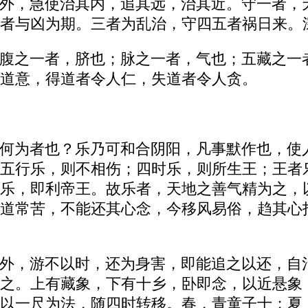
外，急使治其内，追其远，治其近。守一者，
者与凶为期。三者为乱治，守四五者祸日来。
腹之一者，脐也；脉之一者，气也；五藏之一
道意，得道者令人仁，失道者令人贪。
何为者也？乐乃可和合阴阳，凡事默作也，使
五行乐，则不相伤；四时乐，则所生王；王者乐
乐，即利帝王。故乐者，天地之善气精为之，
道常苦，不能还其心念，今移风易俗，趋其心
外，游不以时，还为身害，即能追之以还，自
之。上有藏象，下有十乡，卧即念，以近悬象
以一尺为法，随四时转移。春，青童子十；夏