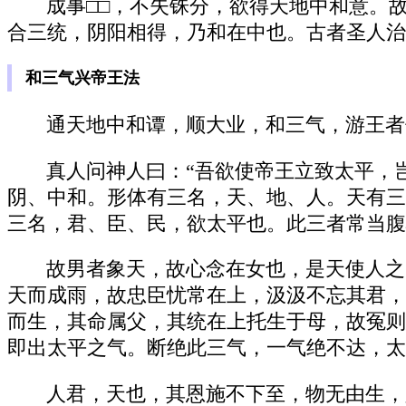
成事□□，不失铢分，欲得天地中和意。
合三统，阴阳相得，乃和在中也。古者圣人治
和三气兴帝王法
通天地中和谭，顺大业，和三气，游王者
真人问神人曰：“吾欲使帝王立致太平，
阴、中和。形体有三名，天、地、人。天有三
三名，君、臣、民，欲太平也。此三者常当腹
故男者象天，故心念在女也，是天使人之
天而成雨，故忠臣忧常在上，汲汲不忘其君，
而生，其命属父，其统在上托生于母，故冤则
即出太平之气。断绝此三气，一气绝不达，太
人君，天也，其恩施不下至，物无由生，