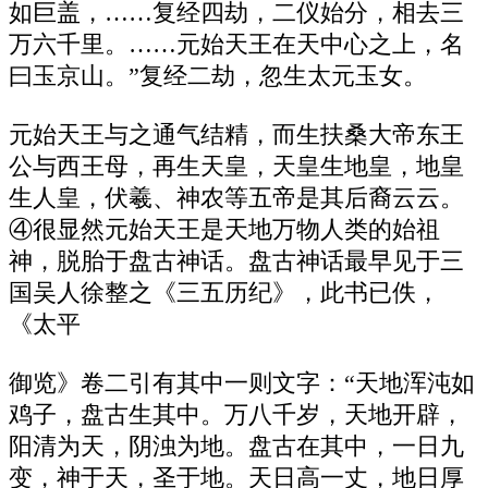
如巨盖，……复经四劫，二仪始分，相去三
万六千里。……元始天王在天中心之上，名
曰玉京山。”复经二劫，忽生太元玉女。
元始天王与之通气结精，而生扶桑大帝东王
公与西王母，再生天皇，天皇生地皇，地皇
生人皇，伏羲、神农等五帝是其后裔云云。
④很显然元始天王是天地万物人类的始祖
神，脱胎于盘古神话。盘古神话最早见于三
国吴人徐整之《三五历纪》，此书已佚，
《太平
御览》卷二引有其中一则文字：“天地浑沌如
鸡子，盘古生其中。万八千岁，天地开辟，
阳清为天，阴浊为地。盘古在其中，一日九
变，神于天，圣于地。天日高一丈，地日厚