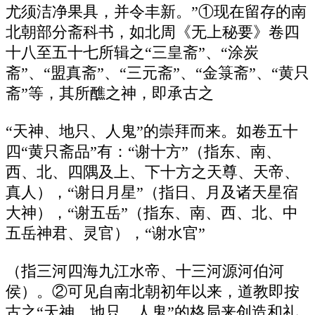
尤须洁净果具，并令丰新。”①现在留存的南
北朝部分斋科书，如北周《无上秘要》卷四
十八至五十七所辑之“三皇斋”、“涂炭
斋”、“盟真斋”、“三元斋”、“金箓斋”、“黄只
斋”等，其所醮之神，即承古之
“天神、地只、人鬼”的崇拜而来。如卷五十
四“黄只斋品”有：“谢十方”（指东、南、
西、北、四隅及上、下十方之天尊、天帝、
真人），“谢日月星”（指日、月及诸天星宿
大神），“谢五岳”（指东、南、西、北、中
五岳神君、灵官），“谢水官”
（指三河四海九江水帝、十三河源河伯河
侯）。②可见自南北朝初年以来，道教即按
古之“天神、地只、人鬼”的格局来创造和礼