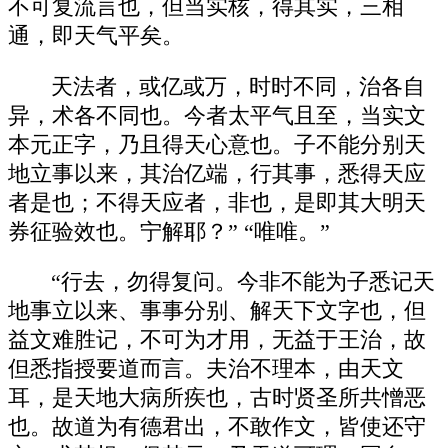
不可复流言也，但当实核，得其实，三相
通，即天气平矣。
天法者，或亿或万，时时不同，治各自
异，术各不同也。今者太平气且至，当实文
本元正字，乃且得天心意也。子不能分别天
地立事以来，其治亿端，行其事，悉得天应
者是也；不得天应者，非也，是即其大明天
券征验效也。宁解耶？” “唯唯。”
“行去，勿得复问。今非不能为子悉记天
地事立以来、事事分别、解天下文字也，但
益文难胜记，不可为才用，无益于王治，故
但悉指授要道而言。夫治不理本，由天文
耳，是天地大病所疾也，古时贤圣所共憎恶
也。故道为有德君出，不敢作文，皆使还守