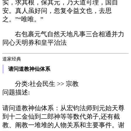
实，求其根，保其元，乃天道可理，国自
安。真人虽好问，忽复令益文也，去思
之。”“唯唯。”
右包裹元气自然天地凡事三合相通并力
同心天明券和皇平治法
道家经典
请问道教神仙体系
分类:社会民生 >> 宗教
问题描述:
请问道教神仙体系：从宏钧法师到元始天尊
到十二金仙到二郎神等等数代弟子,还有截
教、阐教一堆堆的人物关系和主要事件。谢