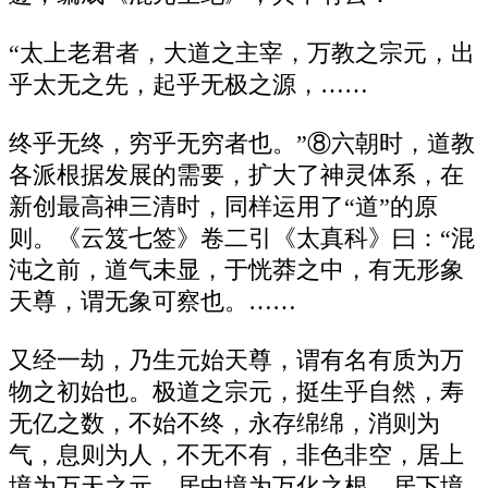
“太上老君者，大道之主宰，万教之宗元，出
乎太无之先，起乎无极之源，……
终乎无终，穷乎无穷者也。”⑧六朝时，道教
各派根据发展的需要，扩大了神灵体系，在
新创最高神三清时，同样运用了“道”的原
则。《云笈七签》卷二引《太真科》曰：“混
沌之前，道气未显，于恍莽之中，有无形象
天尊，谓无象可察也。……
又经一劫，乃生元始天尊，谓有名有质为万
物之初始也。极道之宗元，挺生乎自然，寿
无亿之数，不始不终，永存绵绵，消则为
气，息则为人，不无不有，非色非空，居上
境为万天之元，居中境为万化之根，居下境