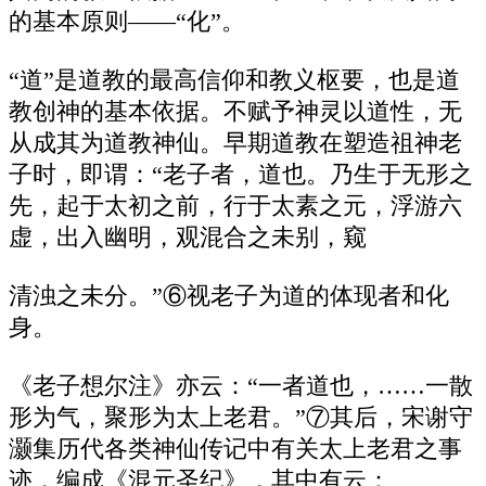
的基本原则——“化”。
“道”是道教的最高信仰和教义枢要，也是道
教创神的基本依据。不赋予神灵以道性，无
从成其为道教神仙。早期道教在塑造祖神老
子时，即谓：“老子者，道也。乃生于无形之
先，起于太初之前，行于太素之元，浮游六
虚，出入幽明，观混合之未别，窥
清浊之未分。”⑥视老子为道的体现者和化
身。
《老子想尔注》亦云：“一者道也，……一散
形为气，聚形为太上老君。”⑦其后，宋谢守
灏集历代各类神仙传记中有关太上老君之事
迹，编成《混元圣纪》，其中有云：