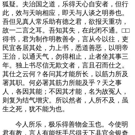
狐疑。夫治国之道，乐得天心自安者，但行
此，效与天响相应，即天与人谈之明券也。
吾但见真人常乐助有德之君，欲报天重功，
故一二言之耳。吾知其失，在此闭不通。□□
得书，君为制作明教善令，言从今以往，吏
民宜各居其处，力上书，悉道善恶，以明帝
王治，以通天气，勿得相止，止者坐其事三
年。独上书尽信无欺文者，言且召而仕之。
其仕之云何？各问其才能所长，以筋力所及
署其职。何必署其筋力所能及乎？天之事
人，各因其能；不因其才能，名为故冤人，
则复为结气增灾。所以然者，人所不及，虽
生之死，犹不能为也。
今人所乐，极乐得善物金玉也。今使明
君有教，言人有能抚手尽得天下县官金银奇