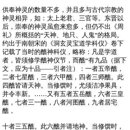
供奉神灵的数量不多，并且多与古代宗教的
神灵相异，如：太上老君、三官等。东晋以
后，崇奉的神灵虽愈来愈多，但仍不出《周
礼》所概括的“天神、地只、人鬼”的格局。
约出于南朝宋的《洞玄灵宝道学科仪》卷下
记载了当时的醮神科仪，略称：凡是学道
者，皆须修学醮神仪节，而醮“有九品（据下
文，应为十品——引者注）：一者五帝醮，
二者七星醮，三者六甲醮，四者三师醮。此
四醮皆请天神。当修馔时，尤须洁净果具，
并令丰新。……又有五者五岳醮，六者三皇
醮，七者三一醮，八者河图醮，九者居宅
醮，
十者三五醮。此六醮并请地神。当修馔时，