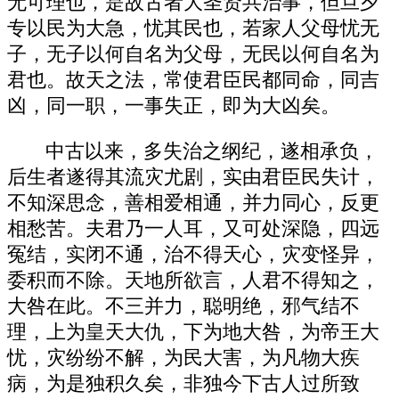
无可理也，是故古者大圣贤共治事，但旦夕
专以民为大急，忧其民也，若家人父母忧无
子，无子以何自名为父母，无民以何自名为
君也。故天之法，常使君臣民都同命，同吉
凶，同一职，一事失正，即为大凶矣。
中古以来，多失治之纲纪，遂相承负，
后生者遂得其流灾尤剧，实由君臣民失计，
不知深思念，善相爱相通，并力同心，反更
相愁苦。夫君乃一人耳，又可处深隐，四远
冤结，实闭不通，治不得天心，灾变怪异，
委积而不除。天地所欲言，人君不得知之，
大咎在此。不三并力，聪明绝，邪气结不
理，上为皇天大仇，下为地大咎，为帝王大
忧，灾纷纷不解，为民大害，为凡物大疾
病，为是独积久矣，非独今下古人过所致