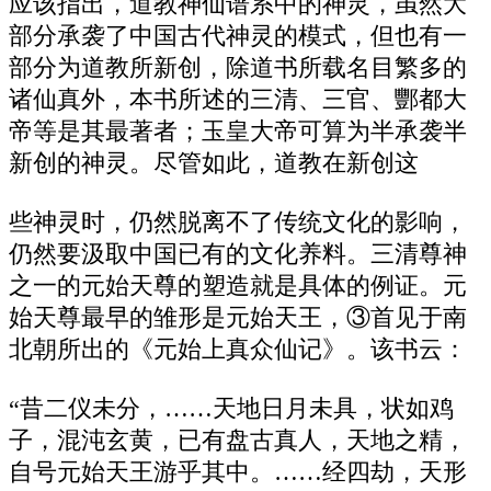
应该指出，道教神仙谱系中的神灵，虽然大
部分承袭了中国古代神灵的模式，但也有一
部分为道教所新创，除道书所载名目繁多的
诸仙真外，本书所述的三清、三官、酆都大
帝等是其最著者；玉皇大帝可算为半承袭半
新创的神灵。尽管如此，道教在新创这
些神灵时，仍然脱离不了传统文化的影响，
仍然要汲取中国已有的文化养料。三清尊神
之一的元始天尊的塑造就是具体的例证。元
始天尊最早的雏形是元始天王，③首见于南
北朝所出的《元始上真众仙记》。该书云：
“昔二仪未分，……天地日月未具，状如鸡
子，混沌玄黄，已有盘古真人，天地之精，
自号元始天王游乎其中。……经四劫，天形