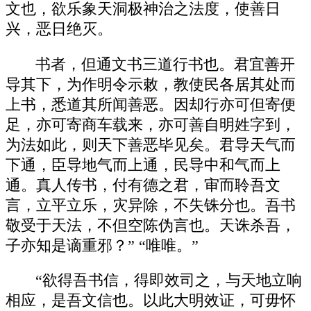
文也，欲乐象天洞极神治之法度，使善日
兴，恶日绝灭。
书者，但通文书三道行书也。君宜善开
导其下，为作明令示敕，教使民各居其处而
上书，悉道其所闻善恶。因却行亦可但寄便
足，亦可寄商车载来，亦可善自明姓字到，
为法如此，则天下善恶毕见矣。君导天气而
下通，臣导地气而上通，民导中和气而上
通。真人传书，付有德之君，审而聆吾文
言，立平立乐，灾异除，不失铢分也。吾书
敬受于天法，不但空陈伪言也。天诛杀吾，
子亦知是谪重邪？” “唯唯。”
“欲得吾书信，得即效司之，与天地立响
相应，是吾文信也。以此大明效证，可毋怀