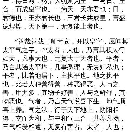
一，得日照，然后大明则为王，一与日、王
合，而成皇字也。一为天，天亦君也；日，
君德也；王亦君长也，三君长共成皇，言盛
德煌煌，天下第一，无复能上者也。
“善哉善载！师幸哀，开以皇字，愿闻其
太平气之字。”“太者，大也，乃言其积大行
如天，凡事大也，无复大于天者也。平者，
乃言其治太平均，凡事悉理，无复奸私也；
平者，比若地居下，主执平也。地之执平
也，比若人种善得善，种恶得恶。人与之
善，用力多，其物子好善；人与之鲜鲜，其
物恶也。气者，乃言天气悦喜下生，地气顺
喜上养。气之法，行于天下地上，阴阳相
得，交而为和，与中和气三合，共养凡物，
三气相爱相通，无复有害者。太者，大也；