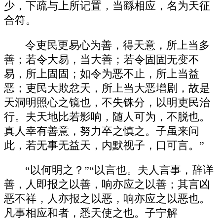
少，下疏与上所记置，当繇相应，名为天征
合符。
令吏民更易心为善，得天意，所上当多
善；若令大易，当大善；若令固固无变不
易，所上固固；如令为恶不止，所上当益
恶；吏民大欺忿天，所上当大恶增剧，故是
天洞明照心之镜也，不失铢分，以明吏民治
行。夫天地比若影响，随人可为，不脱也。
真人幸有善意，努力卒之慎之。子虽来问
此，若无事无益天，内默视子，口可言。”
“以何明之？”“以言也。夫人言事，辞详
善，人即报之以善，响亦应之以善；其言凶
恶不祥，人亦报之以恶，响亦应之以恶也。
凡事相应和者，悉天使之也。子宁解