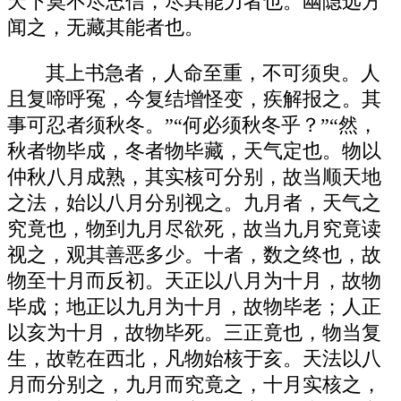
天下莫不尽忠信，尽其能力者也。幽隐远方
闻之，无藏其能者也。
其上书急者，人命至重，不可须臾。人
且复啼呼冤，今复结增怪变，疾解报之。其
事可忍者须秋冬。”“何必须秋冬乎？”“然，
秋者物毕成，冬者物毕藏，天气定也。物以
仲秋八月成熟，其实核可分别，故当顺天地
之法，始以八月分别视之。九月者，天气之
究竟也，物到九月尽欲死，故当九月究竟读
视之，观其善恶多少。十者，数之终也，故
物至十月而反初。天正以八月为十月，故物
毕成；地正以九月为十月，故物毕老；人正
以亥为十月，故物毕死。三正竟也，物当复
生，故乾在西北，凡物始核于亥。天法以八
月而分别之，九月而究竟之，十月实核之，