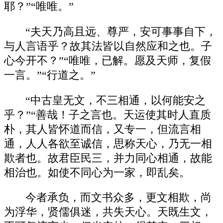
耶？”“唯唯。”
“夫天乃高且远、尊严，安可事事自下，
与人言语乎？故其法皆以自然应和之也。子
心今开不？”“唯唯，已解。愿及天师，复假
一言。”“行道之。”
“中古皇无文，不三相通，以何能安之
乎？”“善哉！子之言也。天运使其时人直质
朴，其人皆怀道而信，又专一，但流言相
通，人人各欲至诚信，思称天心，乃无一相
欺者也。故君臣民三，并力同心相通，故能
相治也。如使不同心为一家，即乱矣。
今者承负，而文书众多，更文相欺，尚
为浮华，贤儒俱迷，共失天心。天既生文，