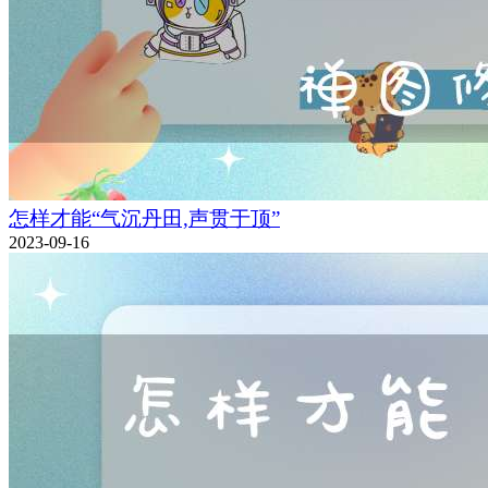
怎样才能“气沉丹田,声贯于顶”
2023-09-16