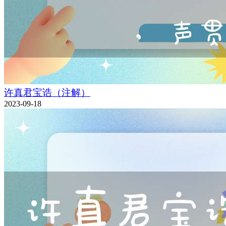
许真君宝诰（注解）
2023-09-18