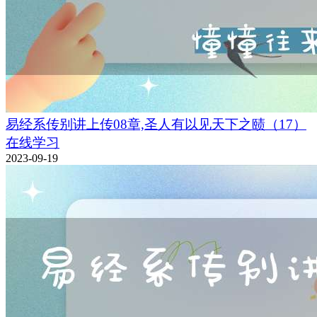
易经系传别讲上传08章,圣人有以见天下之赜（17）
在线学习
2023-09-19