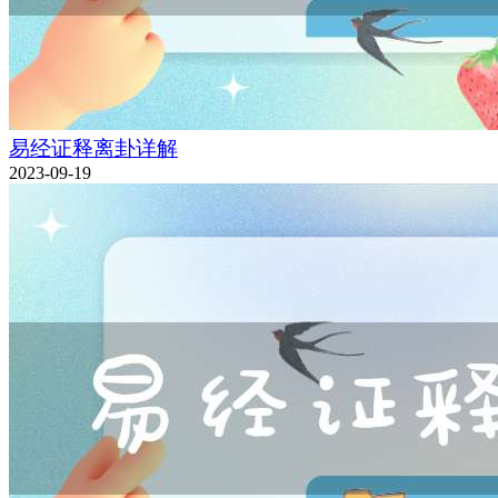
易经证释离卦详解
2023-09-19