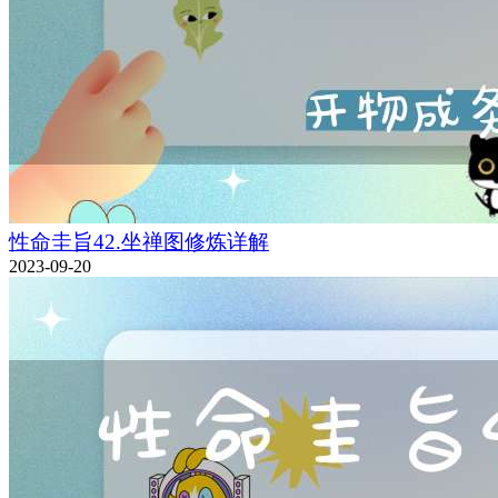
性命圭旨42.坐禅图修炼详解
2023-09-20