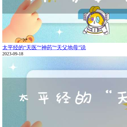
太平经的“天医”“神药”“天父地母”说
2023-09-18