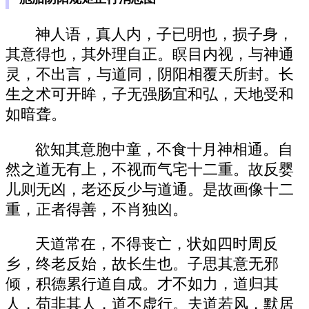
神人语，真人内，子已明也，损子身，
其意得也，其外理自正。瞑目内视，与神通
灵，不出言，与道同，阴阳相覆天所封。长
生之术可开眸，子无强肠宜和弘，天地受和
如暗聋。
欲知其意胞中童，不食十月神相通。自
然之道无有上，不视而气宅十二重。故反婴
儿则无凶，老还反少与道通。是故画像十二
重，正者得善，不肖独凶。
天道常在，不得丧亡，状如四时周反
乡，终老反始，故长生也。子思其意无邪
倾，积德累行道自成。才不如力，道归其
人，苟非其人，道不虚行。夫道若风，默居