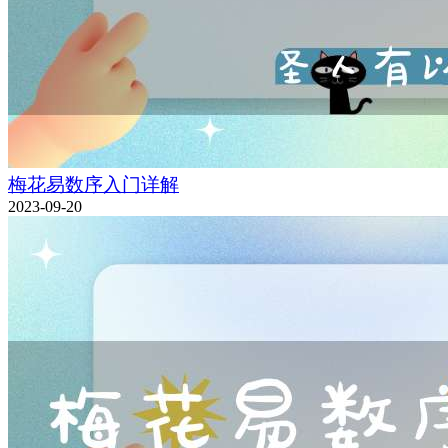
梅花易数序入门详解
2023-09-20