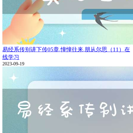
易经系传别讲下传05章,憧憧往来,朋从尔思（11）在
线学习
2023-09-19