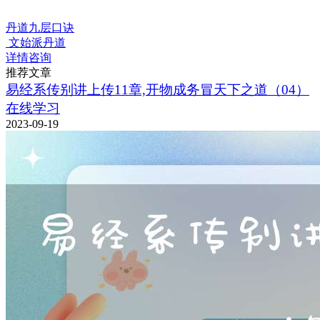
丹道九层口诀
文始派丹道
详情咨询
推荐文章
易经系传别讲上传11章,开物成务冒天下之道（04）
在线学习
2023-09-19