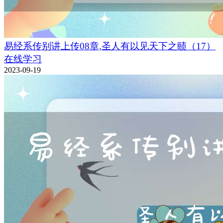
易经系传别讲上传08章,圣人有以见天下之赜（17）
在线学习
2023-09-19