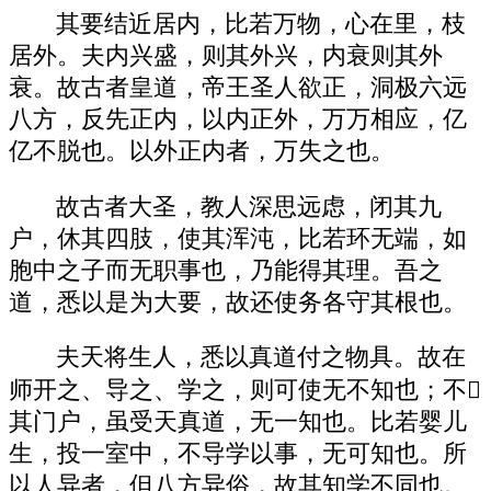
其要结近居内，比若万物，心在里，枝
居外。夫内兴盛，则其外兴，内衰则其外
衰。故古者皇道，帝王圣人欲正，洞极六远
八方，反先正内，以内正外，万万相应，亿
亿不脱也。以外正内者，万失之也。
故古者大圣，教人深思远虑，闭其九
户，休其四肢，使其浑沌，比若环无端，如
胞中之子而无职事也，乃能得其理。吾之
道，悉以是为大要，故还使务各守其根也。
夫天将生人，悉以真道付之物具。故在
师开之、导之、学之，则可使无不知也；不
其门户，虽受天真道，无一知也。比若婴儿
生，投一室中，不导学以事，无可知也。所
以人异者，但八方异俗，故其知学不同也。