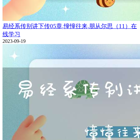
易经系传别讲下传05章,憧憧往来,朋从尔思（11）在
线学习
2023-09-19