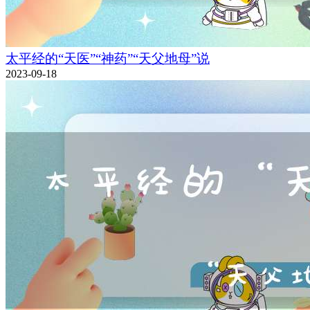
太平经的“天医”“神药”“天父地母”说
2023-09-18