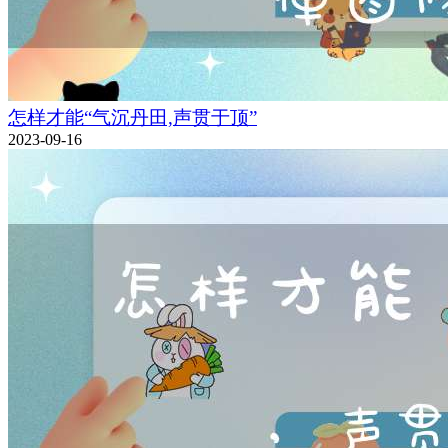
怎样才能“气沉丹田,声贯于顶”
2023-09-16