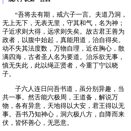
“吾将去有期，戒六子一言。夫道乃洞，
无上无下，无表无里，守其和气，名为神；
子近求则大得，远求则失矣。故古君王善为
政者，以腹中始起，真能用道，治自得矣。
动不失其法度数，万物自理，近在胸心，散
满四海，古者圣人名为要道。治乐欲无事，
慎无失此，此以绳正贤者，今重丁宁以晓
子。
子六人连日问吾书道，虽分别异趣，当
共一事。然舌能六极周，王道备，解说万
物，各有异意，天地得以大安，君王得以无
事。吾书乃知神心，洞六极八方，自降而来
伏，皆怀善心，无恶意。