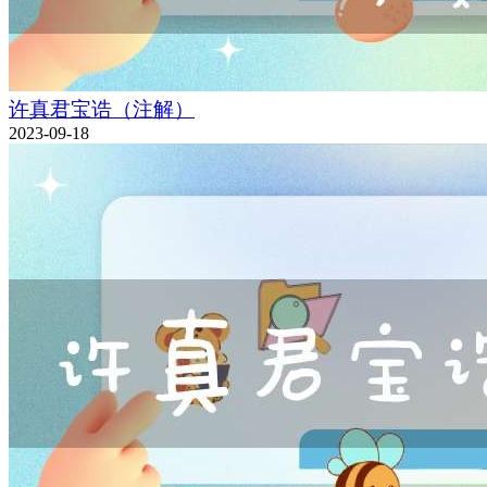
许真君宝诰（注解）
2023-09-18