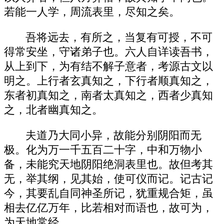
若能一人学，周流表里，尽知之矣。
吾将远去，有所之，当复有可授，不可
得常安坐，守诸弟子也。六人自详读吾书，
从上到下，为有结不解子意者，考源古文以
明之。上行者玄真知之，下行者顺真知之，
东者初真知之，南者太真知之，西者少真知
之，北者幽真知之。
夫道乃大同小异，故能分别阴阳而无
极。化为万一千五百二十字，中和万物小
备，未能究天地阴阳绝洞表里也。故但考其
无，举其纲，见其始，使可仪而记。记古记
今，其要乱自同神圣所记，犹重规合矩，虽
相去亿亿万年，比若相对而语也，故可为，
为天地常经。