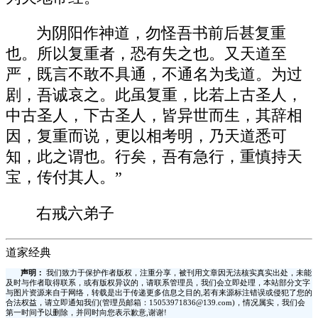
为阴阳作神道，勿怪吾书前后甚复重
也。所以复重者，恐有失之也。又天道至
严，既言不敢不具通，不通名为戋道。为过
剧，吾诚哀之。此虽复重，比若上古圣人，
中古圣人，下古圣人，皆异世而生，其辞相
因，复重而说，更以相考明，乃天道悉可
知，此之谓也。行矣，吾有急行，重慎持天
宝，传付其人。”
右戒六弟子
道家经典
声明：
我们致力于保护作者版权，注重分享，被刊用文章因无法核实真实出处，未能
及时与作者取得联系，或有版权异议的，请联系管理员，我们会立即处理，本站部分文字
与图片资源来自于网络，转载是出于传递更多信息之目的,若有来源标注错误或侵犯了您的
合法权益，请立即通知我们(管理员邮箱：15053971836@139.com)，情况属实，我们会
第一时间予以删除，并同时向您表示歉意,谢谢!