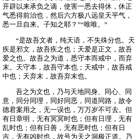
开辟以来承负之谪，使害一悉去得休，休正
气悉得前治也，然后六方极八远皇天平气，
悉一旦自来。子知之耶？”“唯唯。”
“是故吾文者，纯天语，不失殊分也。天
疾是邪文，故吾疾之也；天爱是正文，故吾
爱之也。故吾之为道，悉守本而戒中，而弃
末。天守本，故吾守本也；天戒中，故吾戒
中也；天弃末，故吾弃末也。
吾之为文也，乃与天地同身、同心、同
意，同分同理，同好同恶，同道同路，故令
德君案用之，无一误也，万万岁不可去。但
有日章明，无有冥冥时也；但有日理，无有
乱时也；但有日善，无有恶时也；但有日
吉，无有凶时也，故号为天之洞极正道。乃