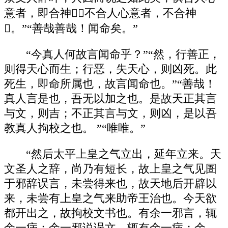
意者，即合神；不合人心意者，不合神
。”“善哉善哉！闻命矣。”
“今真人何故言闻命乎？”“然，行善正，
则得天心而生；行恶，失天心，则凶死。此
死生，即命所属也，故言闻命也。”“善哉！
真人言是也，吾无以加之也。是故天正其言
与文，则吉；不正其言与文，则凶，是以吾
教真人拘校之也。 ”“唯唯。”
“然后太平上皇之气立出，延年立来。天
文圣人之辞，尚乃有短长，故上皇之气见圄
于邪辞误言，未尝得来也，故天地后开辟以
来，未尝有上皇之气来助帝王治也。今天欲
都开出之，故拘校文书也。有余一邪言，辄
余一病；余一邪说误文，辄有余一病；余