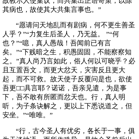
故教示人使集议，而共集出正语奇策，以除
其病也，故使其大共集言事也。”
“愿请问天地乱而有剧病，何不更生善圣
人乎？”“力复生后圣人，乃无益。 ”“何
也？”“噫，真人愚哉！吾闻前已有言
矣。”“下贱暗之生，积愚固固，不能察察知
之。”真人尚乃言如此，俗人何以可晓乎？必
且互置吾文，而更大忿天，灾害反且更大
起，而不可救。故天使子反覆问是也，欲使
吾更□□具言耶？诺诺，吾亲见遣，为是事
下，吾不敢有所匿而忿天也。行，真人明
听，为子条诀解之，更以上下悉说道之，但
安坐。”“唯唯。”
“行，古今圣人有优劣，各长于一事，俱