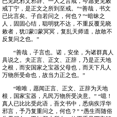
已见此邪文邪辞、一人之言戒，今愿更见敕
戒丁宁，是正文之所到至戒。”“善哉，书文
已比言矣。子自若问之，何也？”“暗昧之
人，固固心结，聪明犹不达，不重反覆见晓
敕者，犹蒙蒙冥冥，复乱天师道，故敢不
反复问之也。”
“善哉，子言也。诺，安坐，为诸群真人
具说之。夫正言、正文、正辞，乃是正天地
之根，而安国家之宝器父母也，而天下凡人
万物所受命也，故当力正之也。”
“唯唯，愿闻正言、正文、正辞为天地
根，国家宝器，凡民万物所受决意。” “噫！
真人已比比受此语，吾文书中，悉病疾浮华
邪言，予乃复重问之，何也？” “愚生而随俗