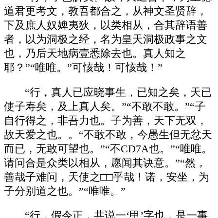
道君更考文，教吾都合之，从神文圣贤辞，
下及庶人奴婢夷狄，以类相从，合其辞语善
者，以为洞极之经，名为皇天洞极政事之文
也，乃后天地病壹悉除去也。真人知之
耶？”“唯唯。”可㤥哉！可㤥哉！”
“行，真人已应晓事生，已知之矣，天已
使子寿矣，及上真人矣。”“不敢不敢。”“子
自行得之，非吾力也。子为善，天下无双，
故天爱之也。。“不敢不敢，今愚生但无忿天
而已，无敢可望也。”“不CD7A也。”“唯唯。
请问合是众类以相从，愿闻其诀意。”“然，
善哉子难问，天使之□□乎哉！诺，安坐，为
子分别道之也。”“唯唯。”
“行，假令正，共说一‘甲’字也，是一事