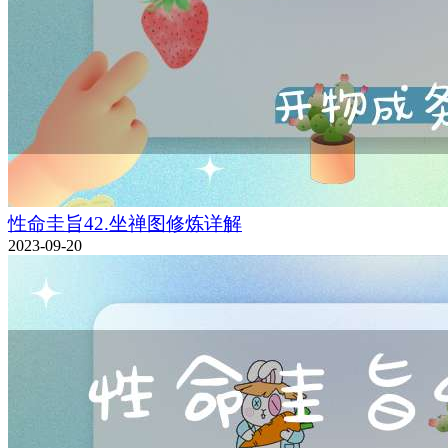
性命圭旨42.坐禅图修炼详解
2023-09-20