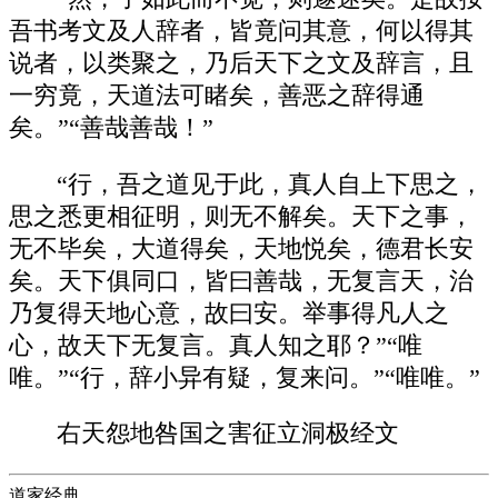
吾书考文及人辞者，皆竟问其意，何以得其
说者，以类聚之，乃后天下之文及辞言，且
一穷竟，天道法可睹矣，善恶之辞得通
矣。”“善哉善哉！”
“行，吾之道见于此，真人自上下思之，
思之悉更相征明，则无不解矣。天下之事，
无不毕矣，大道得矣，天地悦矣，德君长安
矣。天下俱同口，皆曰善哉，无复言天，治
乃复得天地心意，故曰安。举事得凡人之
心，故天下无复言。真人知之耶？”“唯
唯。”“行，辞小异有疑，复来问。”“唯唯。”
右天怨地咎国之害征立洞极经文
道家经典