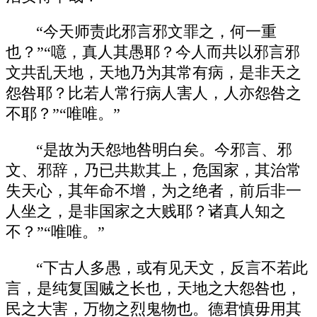
“今天师责此邪言邪文罪之，何一重
也？”“噫，真人其愚耶？今人而共以邪言邪
文共乱天地，天地乃为其常有病，是非天之
怨咎耶？比若人常行病人害人，人亦怨咎之
不耶？”“唯唯。”
“是故为天怨地咎明白矣。今邪言、邪
文、邪辞，乃已共欺其上，危国家，其治常
失天心，其年命不增，为之绝者，前后非一
人坐之，是非国家之大贱耶？诸真人知之
不？”“唯唯。”
“下古人多愚，或有见天文，反言不若此
言，是纯复国贼之长也，天地之大怨咎也，
民之大害，万物之烈鬼物也。德君慎毋用其