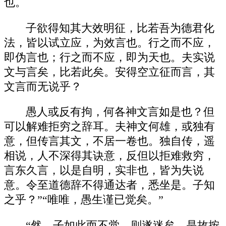
也。
子欲得知其大效明征，比若吾为德君化
法，皆以试立应，为效言也。行之而不应，
即伪言也；行之而不应，即为天也。夫实说
文与言矣，比若此矣。安得空立征而言，其
文言而无说乎？
愚人或反有拘，何各神文言如是也？但
可以解难拒穷之辞耳。夫神文何雄，或独有
意，但传言其文，不居一卷也。独自传，遥
相说，人不深得其诀意，反但以拒难救穷，
言东久言，以是自明，实非也，皆为失说
意。令至道德辞不得通达者，悉坐是。子知
之乎？”“唯唯，愚生谨已觉矣。”
“然，子如此而不觉，则遂迷矣。是故按