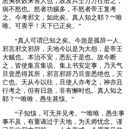
恚夷狄数来害人也，故发兵士万万往击之，
病不怒也。怒者功赐多，不怒者帝王复考
之。今考邪文，如此矣。真人知之耶？”“唯
唯。可畏乎！天下已正矣。”
“真人可谓已知之矣。今急是孤辞一人、
邪言邪文邪辞，天地今以是为大怨，是帝王
大贼也。本治不安，悉乱于是也。故今断
之，皆使集言集说、集上书安定事，乃天气
旦壹悉得其所，邪言邪辞乃旦壹悉绝也，灭
亡也。天从今以往，旦使人亦考之，神亦且
行考之，但有日急，非有懈时也。真人知之
耶？”“唯唯，愚生甚㤥。”
“子知㤥，可无并见考。”“唯唯，愚生事
事不及，有重谪过于天地，为天师忧念。谨