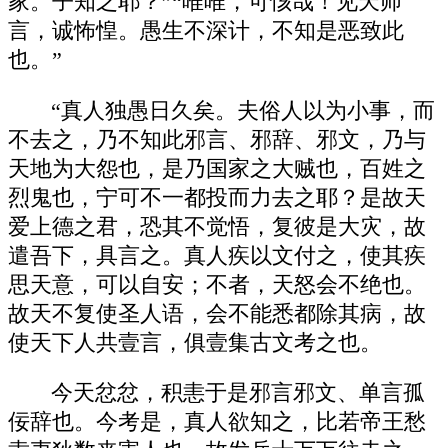
家。子知之耶？”“唯唯，可㤥哉！见天师
言，诚怖惶。愚生不深计，不知是恶致此
也。”
“真人独愚日久矣。夫俗人以为小事，而
不去之，乃不知此邪言、邪辞、邪文，乃与
天地为大怨也，是乃国家之大贼也，百姓之
烈鬼也，宁可不一都投而力去之耶？是故天
爱上德之君，恐其不觉悟，复彼是大灾，故
遣吾下，具言之。真人疾以文付之，使其疾
思天意，可以自安；不者，天怒会不绝也。
故天不复使圣人语，会不能悉都除其病，故
使天下人共壹言，俱壹集古文考之也。
今天忿忿，积恚于是邪言邪文、单言孤
佞辞也。今考是，真人欲知之，比若帝王愁