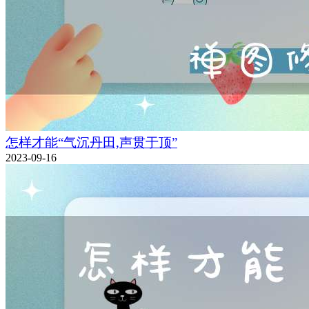
怎样才能“气沉丹田,声贯于顶”
2023-09-16