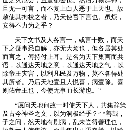
世之灾厄会，且壹都去也。然后万物群神，
且无一可言，而不复上白人恶于上天也。故
敕使其拘校之者，乃天使吾下言也。虽烦，
安得不力为之乎？
天下文书及人各言一，或言十数，而天
下之疑事悉自解，亦无大烦也，但各居其处
而言之，傅持付上耳。是名为天下集言而共
语，以通达天地之意，以通达天地之气，以
除帝王灾害，以利凡民及万物，莫不各得处
其所者。乃后天地壹且大悦喜，病壹除。喜
则佑帝王也，今使无事而长游也。”
“愿问天地何故一时使天下人，共集辞策
及古今神圣之文，以为洞极经乎？” “善哉，
子之问，然天地有剧病，乱未尝得善理也，