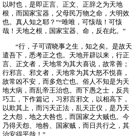
以时也，是即正言、正文、正辞之为天地
根，而国家宝器，父母民万物之命，大明效
也。真人知之耶？”“唯唯，可㤥哉！可㤥
哉！天地之根，国家宝器、命，反在此。”
“行，子可谓晓事之生，知之矣。是故天
遣吾下，悉考正之也。天地开辟以来，行正
言、正文者，天地常为其大喜说，故常善；
行邪言、邪文者，天地常为其大怒不悦喜，
故常凶不安，而多危亡也。俗人不知是为天
地大病，而乱帝王治也。而下愚之士，反共
巧工，下作篇记，习邪言邪文，以相高下，
以欺其上，而污天正法，乱天正仪，是乃天
之大怨，地之大咎也，而国家之大贼也。今
乃得天怨、地咎、国家贼，而日共行之，其
治安得平哉！”