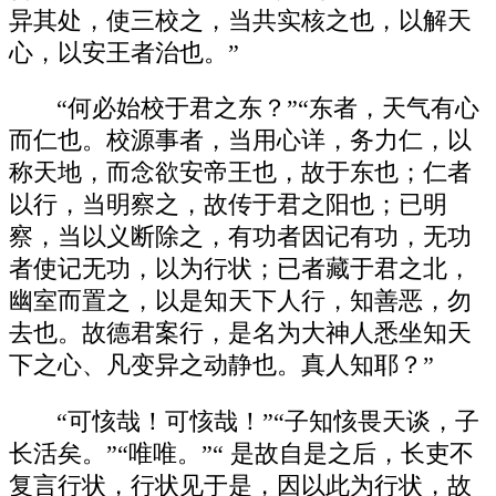
异其处，使三校之，当共实核之也，以解天
心，以安王者治也。”
“何必始校于君之东？”“东者，天气有心
而仁也。校源事者，当用心详，务力仁，以
称天地，而念欲安帝王也，故于东也；仁者
以行，当明察之，故传于君之阳也；已明
察，当以义断除之，有功者因记有功，无功
者使记无功，以为行状；已者藏于君之北，
幽室而置之，以是知天下人行，知善恶，勿
去也。故德君案行，是名为大神人悉坐知天
下之心、凡变异之动静也。真人知耶？”
“可㤥哉！可㤥哉！”“子知㤥畏天谈，子
长活矣。”“唯唯。”“ 是故自是之后，长吏不
复言行状，行状见于是，因以此为行状，故