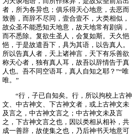
为天谈地语，而所作殊异，是故众圣前后出
者，所为各异也；俱乐得天心地意，去恶而
致善，而辞不尽同，壹合壹不，大类相似，
故众圣不能悉知天地意，故天地常有剧病，
而不悉除。复欲生圣人，会复如斯。天久悒
悒，于是故遣吾下，具为其语，以告真人。
所以告真人者，天上诸神言，天下有乐善欲
称天心者，独有真人耳，故吾以辞情告于真
人也。吾不同空语耳，真人自知之耶？”“唯
唯。”
“行，子已自知矣。行，所以拘校上古神
文、中古神文、下古神文者，或上古神文未
及言之，中古神文言之；中古神文未及言
之，下古神文言之也，因以类相从相补，共
成一善辞，故使集之也，乃后神书天地意可