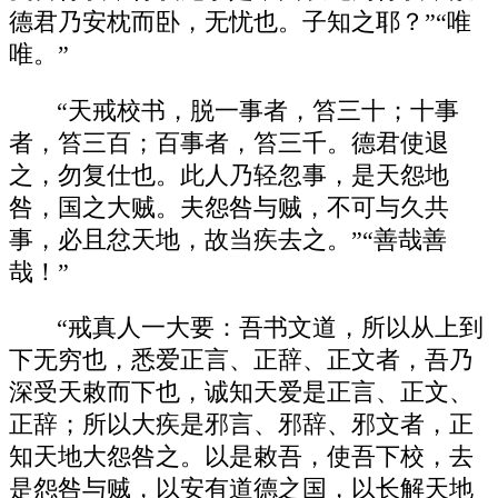
德君乃安枕而卧，无忧也。子知之耶？”“唯
唯。”
“天戒校书，脱一事者，笞三十；十事
者，笞三百；百事者，笞三千。德君使退
之，勿复仕也。此人乃轻忽事，是天怨地
咎，国之大贼。夫怨咎与贼，不可与久共
事，必且忿天地，故当疾去之。”“善哉善
哉！”
“戒真人一大要：吾书文道，所以从上到
下无穷也，悉爱正言、正辞、正文者，吾乃
深受天敕而下也，诚知天爱是正言、正文、
正辞；所以大疾是邪言、邪辞、邪文者，正
知天地大怨咎之。以是敕吾，使吾下校，去
是怨咎与贼，以安有道德之国，以长解天地