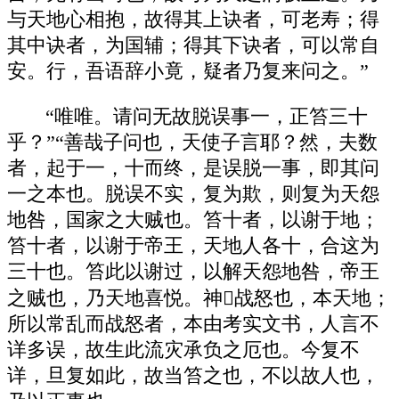
与天地心相抱，故得其上诀者，可老寿；得
其中诀者，为国辅；得其下诀者，可以常自
安。行，吾语辞小竟，疑者乃复来问之。”
“唯唯。请问无故脱误事一，正笞三十
乎？”“善哉子问也，天使子言耶？然，夫数
者，起于一，十而终，是误脱一事，即其问
一之本也。脱误不实，复为欺，则复为天怨
地咎，国家之大贼也。笞十者，以谢于地；
笞十者，以谢于帝王，天地人各十，合这为
三十也。笞此以谢过，以解天怨地咎，帝王
之贼也，乃天地喜悦。神战怒也，本天地；
所以常乱而战怒者，本由考实文书，人言不
详多误，故生此流灾承负之厄也。今复不
详，旦复如此，故当笞之也，不以故人也，