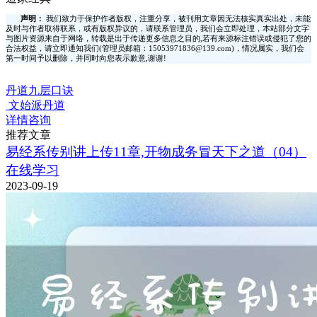
声明：
我们致力于保护作者版权，注重分享，被刊用文章因无法核实真实出处，未能
及时与作者取得联系，或有版权异议的，请联系管理员，我们会立即处理，本站部分文字
与图片资源来自于网络，转载是出于传递更多信息之目的,若有来源标注错误或侵犯了您的
合法权益，请立即通知我们(管理员邮箱：15053971836@139.com)，情况属实，我们会
第一时间予以删除，并同时向您表示歉意,谢谢!
丹道九层口诀
文始派丹道
详情咨询
推荐文章
易经系传别讲上传11章,开物成务冒天下之道（04）
在线学习
2023-09-19