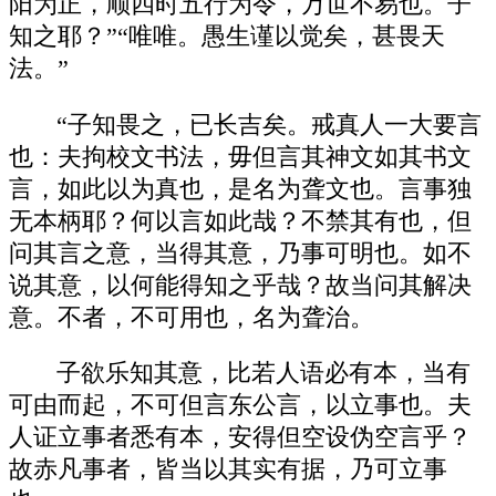
阳为正，顺四时五行为令，万世不易也。子
知之耶？”“唯唯。愚生谨以觉矣，甚畏天
法。”
“子知畏之，已长吉矣。戒真人一大要言
也：夫拘校文书法，毋但言其神文如其书文
言，如此以为真也，是名为聋文也。言事独
无本柄耶？何以言如此哉？不禁其有也，但
问其言之意，当得其意，乃事可明也。如不
说其意，以何能得知之乎哉？故当问其解决
意。不者，不可用也，名为聋治。
子欲乐知其意，比若人语必有本，当有
可由而起，不可但言东公言，以立事也。夫
人证立事者悉有本，安得但空设伪空言乎？
故赤凡事者，皆当以其实有据，乃可立事