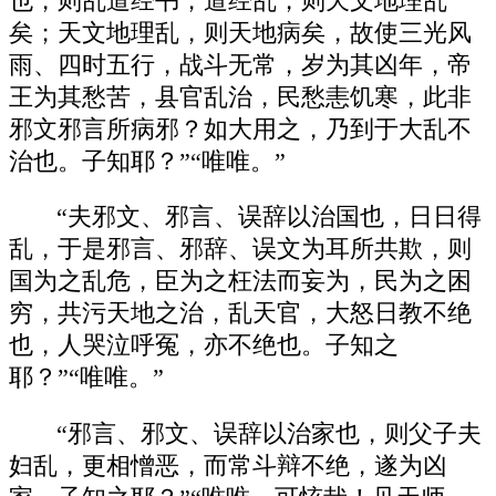
也，则乱道经书；道经乱，则天文地理乱
矣；天文地理乱，则天地病矣，故使三光风
雨、四时五行，战斗无常，岁为其凶年，帝
王为其愁苦，县官乱治，民愁恚饥寒，此非
邪文邪言所病邪？如大用之，乃到于大乱不
治也。子知耶？”“唯唯。”
“夫邪文、邪言、误辞以治国也，日日得
乱，于是邪言、邪辞、误文为耳所共欺，则
国为之乱危，臣为之枉法而妄为，民为之困
穷，共污天地之治，乱天官，大怒日教不绝
也，人哭泣呼冤，亦不绝也。子知之
耶？”“唯唯。”
“邪言、邪文、误辞以治家也，则父子夫
妇乱，更相憎恶，而常斗辩不绝，遂为凶