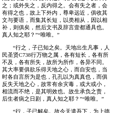
之；或外失之，反内得之。会有失之者，会
有得之也，故上下外内，尊卑远近，俱收其
文与要语，而集其长短，以类相从，因以相
补，则俱矣，然后文书及辞言壹都通具也。
真人知之耶？”“唯唯。”
“行之，子已知之矣。天地出生凡事，人
民圣贤C738行万物之属，各有短长，各有所
不及，各有所失，故所为所作，各异不同。
其大率要俱欲乐得天地之心，而自安也，当
时各自言所为是也，孔孔以为真真也，而俱
反失天地之心，故常有余灾毒，或大或小，
相流而不绝，是其明效也。故生承负之责，
后生者病之日剧，真人知之耶？”“唯唯。”
“行，子已解矣。故今天遣吾下，为上德