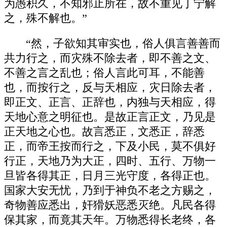
为愚积久，不知邪止所在，故不重见丁宁解
之，殊不解也。”
“然，子欲知其审实也，俗人俱言善善而
共力行之，而灾殊不除去者，即不善之文、
不善之言之乱也；俗人言此可耳，不能善
也，而按行之，反与天相应，灾日除去者，
即正文、正言、正辞也，内独与天相应，得
天地心意之明征也。是故正言正文，乃见是
正天地之心也。故言悉正，文悉正，辞悉
正，而帝王按而行之，下及小民，莫不俱好
行正，天地乃为大正，四时、五行、万物一
旦皆各得其正，日月三光守度，各得正也。
国家大安无忧，乃到于神负不老之方赐之，
奇物善应悉出，奸猾妖恶悉灭绝。凡民各得
保其家，而竟其天年。万物悉得长老终，各