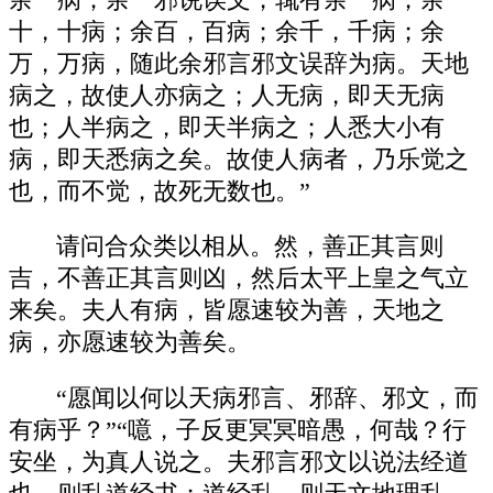
十，十病；余百，百病；余千，千病；余
万，万病，随此余邪言邪文误辞为病。天地
病之，故使人亦病之；人无病，即天无病
也；人半病之，即天半病之；人悉大小有
病，即天悉病之矣。故使人病者，乃乐觉之
也，而不觉，故死无数也。”
请问合众类以相从。然，善正其言则
吉，不善正其言则凶，然后太平上皇之气立
来矣。夫人有病，皆愿速较为善，天地之
病，亦愿速较为善矣。
“愿闻以何以天病邪言、邪辞、邪文，而
有病乎？”“噫，子反更冥冥暗愚，何哉？行
安坐，为真人说之。夫邪言邪文以说法经道