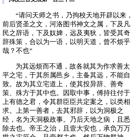
“请问天师之书，乃拘校天地开辟以来，
前后贤圣之文，河洛图书神文之属，下及凡
民之辞语，下及奴婢，远及夷狄，皆受其奇
辞殊策，合以为一语，以明天道，曾不烦乎
哉？不也”
为其远烦而不通，故各就其为作求善太
平之宅，于其所属邑乡，主备其远，不能自
致。故为其立宅道上，使其投异辞、善奇
策、殊方于其中也。因取中事，傅持往付于
上有德之君，令其群臣臣共定案之，以类相
求。上第一善者，去其邪辞，以为洞极之
经，名为天洞极政事。乃后天地之病，且悉
除去也。帝王之治，且壹大安也，承负万万