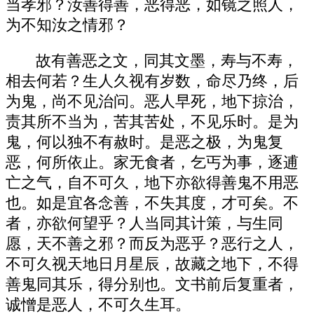
当孝邪？汝善得善，恶得恶，如镜之照人，
为不知汝之情邪？
故有善恶之文，同其文墨，寿与不寿，
相去何若？生人久视有岁数，命尽乃终，后
为鬼，尚不见治问。恶人早死，地下掠治，
责其所不当为，苦其苦处，不见乐时。是为
鬼，何以独不有赦时。是恶之极，为鬼复
恶，何所依止。家无食者，乞丐为事，逐逋
亡之气，自不可久，地下亦欲得善鬼不用恶
也。如是宜各念善，不失其度，才可矣。不
者，亦欲何望乎？人当同其计策，与生同
愿，天不善之邪？而反为恶乎？恶行之人，
不可久视天地日月星辰，故藏之地下，不得
善鬼同其乐，得分别也。文书前后复重者，
诚憎是恶人，不可久生耳。