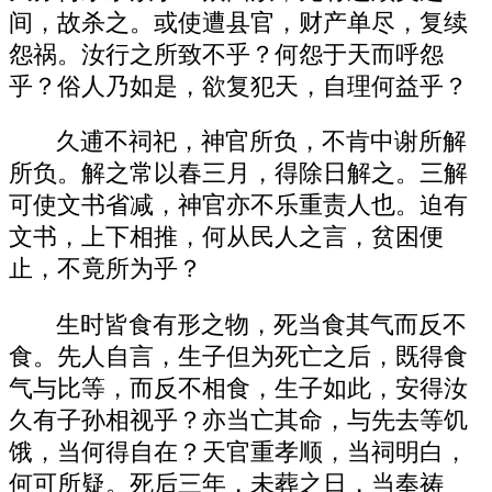
间，故杀之。或使遭县官，财产单尽，复续
怨祸。汝行之所致不乎？何怨于天而呼怨
乎？俗人乃如是，欲复犯天，自理何益乎？
久逋不祠祀，神官所负，不肯中谢所解
所负。解之常以春三月，得除日解之。三解
可使文书省减，神官亦不乐重责人也。迫有
文书，上下相推，何从民人之言，贫困便
止，不竟所为乎？
生时皆食有形之物，死当食其气而反不
食。先人自言，生子但为死亡之后，既得食
气与比等，而反不相食，生子如此，安得汝
久有子孙相视乎？亦当亡其命，与先去等饥
饿，当何得自在？天官重孝顺，当祠明白，
何可所疑。死后三年，未葬之日，当奉祷