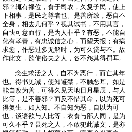
邪？辄有禄位，食于司农，久复子民，使上
下相事，是民之尊者也。是善所致，恶自不
全身，相去几何乎？视其试书，不用其言，
自快可意而行，是为人非乎？有恶，不能自
化有孝善，有忠诚信之心，而望天报；有病
求愈，作恶过多无解时，为可久贷与不。故
作此文，欲使俗夫之人，各不怨其得罚耳。
念生求活之人，自不为恶行，而亡其年
也。得书见诫，使知避禁，不触恶耳。如是
能自改为善，可得久见天地日月星辰，与人
比等，是不善邪？而反不惜其命，以为死可
得复生，如人知。不自知为恶，自以为可
也，谈语欲与人比等，衣食与部人同，是为
可久不乎？畏死之人，不敢犯此诫文，是亦