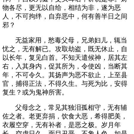
物各尽，更无以自给，相结为非，遂为恶
人，不可拘绊，自弃恶中，何有善半日之间
邪？
无益家用，愁毒父母，兄弟妇儿，辄当
忧之，无有解已。攻取劫盗，既无休止，自
以长年，复见白首。不知天遣候神，居其左
右，入其身内，促其所为，令使凶，当断其
年，不可令久。其扬声为恶不欲止，上至县
官，捕得正法，不得久生。与死为比，安得
复生？或为鬼神所害。
父母念之，常见其独泪孤相守，无有辅
佐之者。老更弃捐，饮食大恶，希得肥美，
衣履空穿，无有补者，是恶之极。岁月年
长，空虚日久，面目丑恶，不象人色。如是