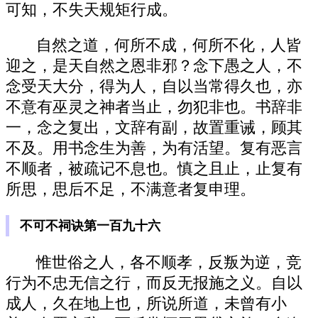
可知，不失天规矩行成。
自然之道，何所不成，何所不化，人皆
迎之，是天自然之恩非邪？念下愚之人，不
念受天大分，得为人，自以当常得久也，亦
不意有巫灵之神者当止，勿犯非也。书辞非
一，念之复出，文辞有副，故置重诫，顾其
不及。用书念生为善，为有活望。复有恶言
不顺者，被疏记不息也。慎之且止，止复有
所思，思后不足，不满意者复申理。
不可不祠诀第一百九十六
惟世俗之人，各不顺孝，反叛为逆，竞
行为不忠无信之行，而反无报施之义。自以
成人，久在地上也，所说所道，未曾有小