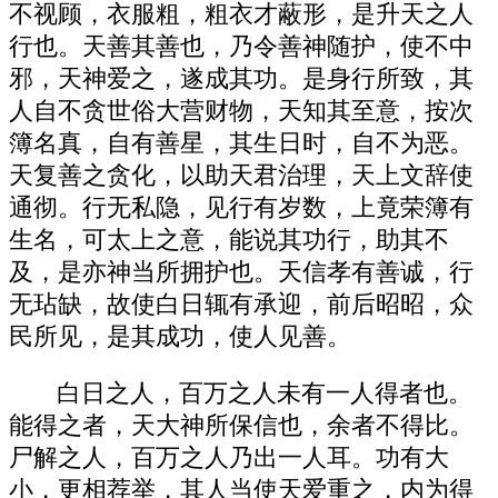
不视顾，衣服粗，粗衣才蔽形，是升天之人
行也。天善其善也，乃令善神随护，使不中
邪，天神爱之，遂成其功。是身行所致，其
人自不贪世俗大营财物，天知其至意，按次
簿名真，自有善星，其生日时，自不为恶。
天复善之贪化，以助天君治理，天上文辞使
通彻。行无私隐，见行有岁数，上竟荣簿有
生名，可太上之意，能说其功行，助其不
及，是亦神当所拥护也。天信孝有善诚，行
无玷缺，故使白日辄有承迎，前后昭昭，众
民所见，是其成功，使人见善。
白日之人，百万之人未有一人得者也。
能得之者，天大神所保信也，余者不得比。
尸解之人，百万之人乃出一人耳。功有大
小，更相荐举，其人当使天爱重之，内为得