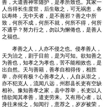
善，天遣善神常随护，是孝所致也。其家一
人当得长生度世，后生敬之，可无祸患，各
以寿终，无中夭者，是不善邪？善之中所
致，何所不成，何所不就，何所不得，何所
不通乎？努力行之，勿以为懈倦也，是善人
之福也。
孝善之人，人亦不侵之也。侵孝善人，
天为治之，剧于目前，是为可知。欲知善之
为善也，知孝之为孝也，苦不能相效也，是
出自然。天与善籍，善孝自相得传，相胜
举，亦何有极？心善孝之人，人自从崇之，
亦不犯克人，流闻八远，州郡县长吏有空缺
相补。豫知善孝之家，县中荐举，长吏以人
情欲闻其孝善，遣吏劳来。又有用心者，以
身往来候之，知闻行，意荐之，岁岁被荣，