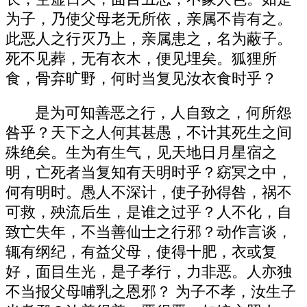
为子，乃使父母老无所依，亲属不肯有之。
此恶人之行灭乃上，亲属患之，名为蔽子。
死不见葬，无有衣木，便见埋矣。狐狸所
食，骨弃旷野，何时当复见汝衣食时乎？
是为可知善恶之行，人自致之，何所怨
咎乎？天下之人何其甚愚，不计其死生之间
殊绝矣。生为有生气，见天地日月星宿之
明，亡死者当复知有天明时乎？窈冥之中，
何有明时。愚人不深计，使子孙得咎，祸不
可救，殃流后生，是谁之过乎？人不化，自
致亡失年，不当善仙士之行邪？动作言谈，
辄有纲纪，有益父母，使得十肥，衣或复
好，面目生光，是子孝行，力非恶。人亦独
不当报父母哺乳之恩邪？ 为子不孝，汝生子