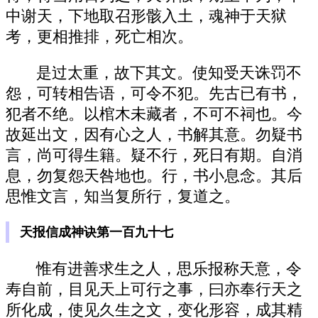
中谢天，下地取召形骸入土，魂神于天狱
考，更相推排，死亡相次。
是过太重，故下其文。使知受天诛罚不
怨，可转相告语，可令不犯。先古已有书，
犯者不绝。以棺木未藏者，不可不祠也。今
故延出文，因有心之人，书解其意。勿疑书
言，尚可得生籍。疑不行，死日有期。自消
息，勿复怨天咎地也。行，书小息念。其后
思惟文言，知当复所行，复道之。
天报信成神诀第一百九十七
惟有进善求生之人，思乐报称天意，令
寿自前，目见天上可行之事，曰亦奉行天之
所化成，使见久生之文，变化形容，成其精