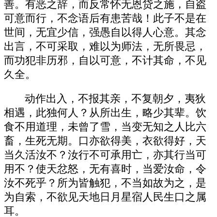
善。有恶之辞，而反常怀无恩贷之施，自盗
可意而行，不念语后有患苦哉！此子不是在
世间，无宜少信，强愚自以得人心意。其念
出言，不可采取，难以为师法，无所畏忌，
而功犯非历邪，自以可意，不计其命，不见
久全。
动作出入，不报其亲，不复朝夕，夷狄
相遇，此独何人？从所出生，略少其辈。饮
食不用道理，未曾了雪，当变无知之人比六
畜，生死无期。口亦欲得美，衣欲得好，天
当久活汝不？汝行不可承用亡，亦其行当可
用不？使天忿怒，无有喜时，当爱汝命，令
汝不死乎？所为皆触犯，不当如故为之，是
为自索，不欲见天地日月星宿人民生口之属
耳。