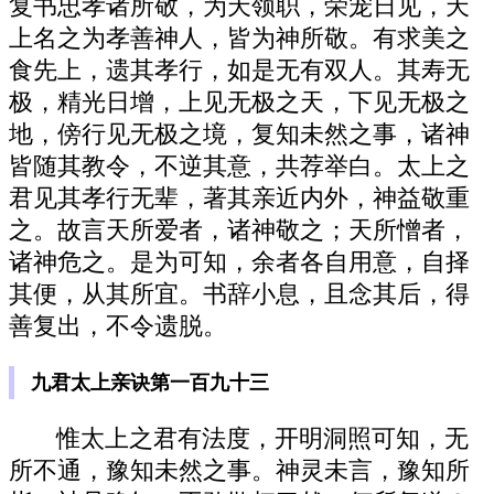
复书忠孝诸所敬，为天领职，荣宠日见，天
上名之为孝善神人，皆为神所敬。有求美之
食先上，遗其孝行，如是无有双人。其寿无
极，精光日增，上见无极之天，下见无极之
地，傍行见无极之境，复知未然之事，诸神
皆随其教令，不逆其意，共荐举白。太上之
君见其孝行无辈，著其亲近内外，神益敬重
之。故言天所爱者，诸神敬之；天所憎者，
诸神危之。是为可知，余者各自用意，自择
其便，从其所宜。书辞小息，且念其后，得
善复出，不令遗脱。
九君太上亲诀第一百九十三
惟太上之君有法度，开明洞照可知，无
所不通，豫知未然之事。神灵未言，豫知所