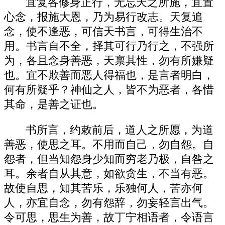
宜复各修身正行，无忘天之所施，宜置
心念，报施大恩，乃为易行改志。天复追
念，使不逢恶，可信天书言，可得生治不
用。书言自不全，择其可行乃行之，不强所
为，各且念身善恶，天禀其性，勿有所嫌疑
也。宜不欺善而恶人得福也，是言者明白，
何有所疑乎？神仙之人，皆不为恶者，各惜
其命，是善之证也。
书所言，约敕前后，道人之所愿，为道
善恶，使思之耳。不用而自己，勿自怨。自
怨者，但当知怨身少知而穷老乃极，自咎之
耳。余者自从其意，如欲贪生，不当有恶。
故使自思，知其苦乐，乐独何人，苦亦何
人，亦宜自念，勿有怨辞，勿妄轻言出气。
令可思，思生为善，故丁宁相语者，令语言