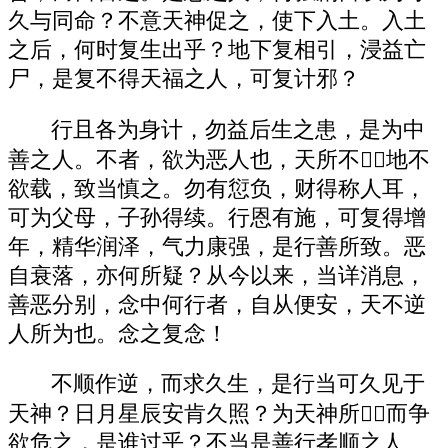
久与同命？不意天神促之，使下入土。入土
之后，何时复生出乎？地下复相引，浸益亡
尸，是复不得天福之人，可复计邪？
行且各为身计，勿益后生之患，是为中
善之人。不者，欲为恶人也，天所不，地不
欲载，致当慎之。勿有愆负，财得称人耳，
可为父母，子孙得续。行恩有施，可复得增
年，精华润泽，气力康强，是行善所致。恶
自衰落，亦何所疑？从今以来，当详消息，
善恶分别，念中何行者，自从便安，天不逆
人所为也。念之复念！
不顺作逆，而求久生，是行当可久见于
天神？日月星辰安肯久照？为天神所，而争
欲危之，是谁过乎？不当是善行孝顺之人