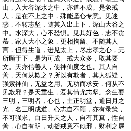
山，入大谷深水之中，亦道不成。是象戒
人，是在不上之中，殊能坚心专意。见迷
惑，不转志坚，随其入出上下，深山大谷之
中。水深大，心不恐惧。见其好色，志不贪
慕，家人大小之象，更相拘留。不随其人
言，但得生道，进见太上，尽忠孝之心，无
所顾于下，是为可成。戒大众多，取其要
文。天亦信善人，使神仙度之也。其人自
善，天何从欺之？所以有欺者，其人狐疑，
强索神仙，无益之用。无功而求安，何从不
见欺邪？是天重生，爱其情尤志坚。念生要
三明，三明者，心也，主正明堂，通日月之
光，名三明成道。心志自不顾，亦有录策，
不可强求。白日升天之人，自有其真，性自
善，心自有明，动摇戒意不倾邪，财利之属