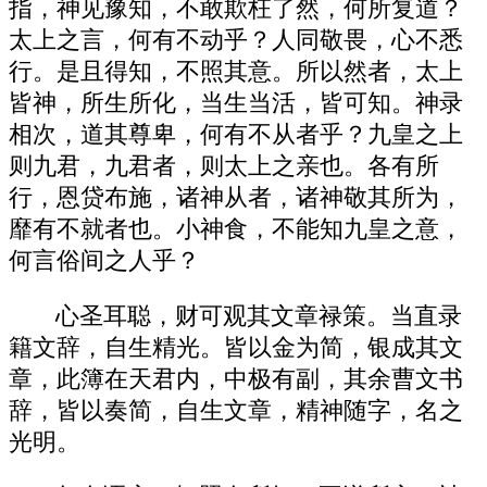
指，神见豫知，不敢欺枉了然，何所复道？
太上之言，何有不动乎？人同敬畏，心不悉
行。是且得知，不照其意。所以然者，太上
皆神，所生所化，当生当活，皆可知。神录
相次，道其尊卑，何有不从者乎？九皇之上
则九君，九君者，则太上之亲也。各有所
行，恩贷布施，诸神从者，诸神敬其所为，
靡有不就者也。小神食，不能知九皇之意，
何言俗间之人乎？
心圣耳聪，财可观其文章禄策。当直录
籍文辞，自生精光。皆以金为简，银成其文
章，此簿在天君内，中极有副，其余曹文书
辞，皆以奏简，自生文章，精神随字，名之
光明。