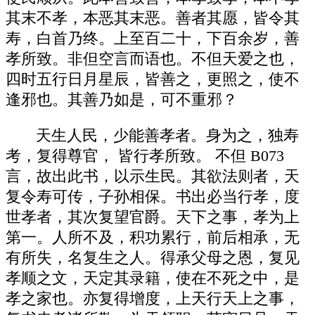
其末不孝，本恶其末恶。善者其愿，皆令其
寿，白首乃终。上至百二十，下百余岁，善
孝所致。非但空言而语也。不但天爱之也，
四时五行日月星辰，皆善之，更照之，使不
逢邪也。其善乃如是，可不重邪？
天生人民，少能善孝者。身为之，独寿
考，复得尊官， 皆行孝所致。 不但 B073
言，故出此书，以示生民。其欲法则者，天
复令寿可传，子孙相保。书出必当行孝，度
世孝者，其次复望官爵。天下之事，孝为上
第一。人所不及，积功累行，前后相承，无
有所失，名复生之人。得承父母之恩，复见
孝顺之文，天定其录籍，使在不死之中，是
孝之家也。亦复得增度，上天行天上之事，