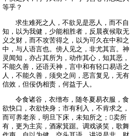
等乎？
求生难死之人，不欲见是恶人，而不自
知，以为我健，少能相胜者，反晨夜候取无
义之财，而不攻苦得之，以为可久在中和之
中，与人语言也。傍人见之，非尤其言。神
灵闻知，亦占其所为，动作其心，知其恶，
不能久善，还语天神，言中和有轻口易语之
人，不能久善，须臾之间，恶言复见，无有
信效，但佞伪相责，何益于人。
令食诸谷，衣缯布，随冬夏易衣服，食
欲快口，衣欲快身；市有利入，不肯求之，
而可养老亲，明旦下床，未知所之；卖所
有，更为主宾，酒家箕踞。调戏谈笑，歌舞
作声，自以为健，交头耳语，讲说是非。财