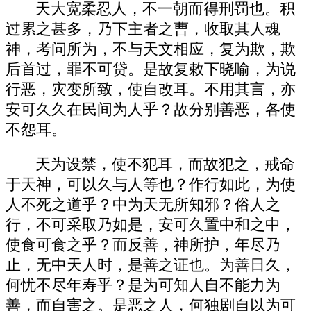
天大宽柔忍人，不一朝而得刑罚也。积
过累之甚多，乃下主者之曹，收取其人魂
神，考问所为，不与天文相应，复为欺，欺
后首过，罪不可贷。是故复敕下晓喻，为说
行恶，灾变所致，使自改耳。不用其言，亦
安可久久在民间为人乎？故分别善恶，各使
不怨耳。
天为设禁，使不犯耳，而故犯之，戒命
于天神，可以久与人等也？作行如此，为使
人不死之道乎？中为天无所知邪？俗人之
行，不可采取乃如是，安可久置中和之中，
使食可食之乎？而反善，神所护，年尽乃
止，无中天人时，是善之证也。为善日久，
何忧不尽年寿乎？是为可知人自不能力为
善，而自害之。是恶之人，何独剧自以为可