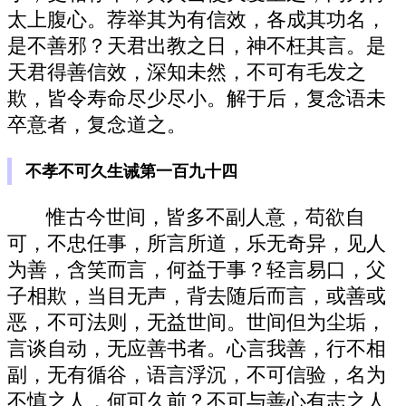
太上腹心。荐举其为有信效，各成其功名，
是不善邪？天君出教之日，神不枉其言。是
天君得善信效，深知未然，不可有毛发之
欺，皆令寿命尽少尽小。解于后，复念语未
卒意者，复念道之。
不孝不可久生诫第一百九十四
惟古今世间，皆多不副人意，苟欲自
可，不忠任事，所言所道，乐无奇异，见人
为善，含笑而言，何益于事？轻言易口，父
子相欺，当目无声，背去随后而言，或善或
恶，不可法则，无益世间。世间但为尘垢，
言谈自动，无应善书者。心言我善，行不相
副，无有循谷，语言浮沉，不可信验，名为
不慎之人，何可久前？不可与善心有志之人