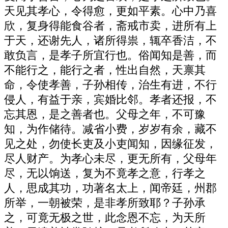
天见其孝心，令得愈，更如平素。心中乃喜
欣，复身得能食谷者，斋戒市卖，进所有上
于天，还谢先人，诸所得祟，辄卒香洁，不
敢负言，是孝子所宜行也。俗闻知是善，而
不能行之，能行之者，性出自然，天禀其
命，令使孝善，子孙相传，治生有进，不行
侵人，有益于亲，宾婚比邻。孝者还报，不
忘其恩，是之善者也。父母之年，不可豫
知，为作储待。减省小费，岁岁有余，藏不
见之处，勿使长吏及小吏闻知，因缘征发，
尽人财产。为孝心未尽，更无所有，父母年
尽，无以饷送，复为不竟孝之意，行孝之
人，思成其功，功著名太上，闻帝廷，州郡
所举，一朝被荣，是非孝所致耶？子孙承
之，可竟无极之世，此念恩不忘，为天所