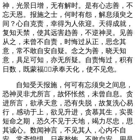
神，光景日增，无有解时。是有心志善，不
忘天恩。报施之士，何时有怨，解息须臾之
间？心自克责，幸得为人依迎。天得成就，
复知天禁，使其远害趋善，不逆神灵。见善
从之，未曾不自责，时悔过从正，思念其
意，常不敢自安自疑。念之为善，晓天知
意，具足可知，亦无所疑。自责悔过，积有
日数，既蒙福，承奉天化，使不见危。
自知受天报施，何可有忘须臾之间息，
恐神灵非尤所言，故怀怅然，未曾自息。贪
进所言，欲承天意，恐有失脱，故复洗心易
行，感动于上，欲见升进，贪慕其生，实畏
短命之期，恐久不见于天地，竭力尽忠，思
其诚心。数闻神言，不见其人，心内不自
安，常斋惶惧，日夜愁怖，不敢自安。用是