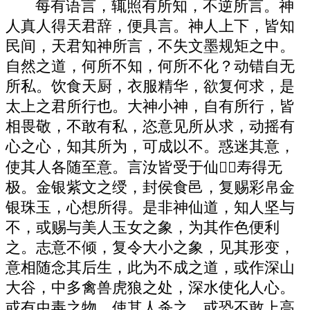
每有语言，辄照有所知，不逆所言。神
人真人得天君辞，便具言。神人上下，皆知
民间，天君知神所言，不失文墨规矩之中。
自然之道，何所不知，何所不化？动错自无
所私。饮食天厨，衣服精华，欲复何求，是
太上之君所行也。大神小神，自有所行，皆
相畏敬，不敢有私，恣意见所从求，动摇有
心之心，知其所为，可成以不。惑迷其意，
使其人各随至意。言汝皆受于仙，寿得无
极。金银紫文之绶，封侯食邑，复赐彩帛金
银珠玉，心想所得。是非神仙道，知人坚与
不，或赐与美人玉女之象，为其作色便利
之。志意不倾，复令大小之象，见其形变，
意相随念其后生，此为不成之道，或作深山
大谷，中多禽兽虎狼之处，深水使化人心。
或有虫毒之物，使其人杀之。或恐不敢上高