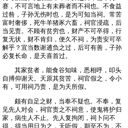
赛，不可言地上有未葬者而不祠也。不食益
过咎，子孙无伤时也，是为可知当祠。常苦
富时奢侈，死牛羊猪豕六畜，祠官浸疏，后
当见责。不顾有贫穷也，财产不可卒得，行
复无状，财不肯归，便久不祠，为责安可卒
解乎？宜当数谢逋负之过，后可有善，子孙
必复长命，是天喜首过。
其家贫者，能食谷知味，悉相呼，叩头
自搏仰谢天。天原其贫苦，祠官假之，令小
有，可用祠乃责，是为天所假。
颇有自足之财，当奉不疑也。不奉，复
见先人对会，祠官责之不祠意，使鬼将护归
家，病生人不止。先人复拘闭，祠卜问不
得，得当用日为之，天听假，期至不为，不