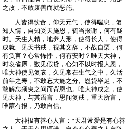
之故，不敢废善而就恶施。
人皆得饮食，仰天元气，使得喘息，复
知人情，自知受天施恩，辄当报谢，何有疑
时。天生人精，地养人形，使得长大，使得
成就。见天书戒，视其文辞，不战自栗，何
有负言？心常怖悸，何有安时？唯天大神，
时哀省原，数见假贷，心知不以时报大恩，
唯大神使见复哀，久见常在生气之中，久活
前年之寿，不敢忘大施之分。恩贷毕足，不
敢解忘须臾之间而背恩也。唯大神成之，使
见天神，与其语言，思闻复戒，重天所言，
唯蒙有报，乃敢自信。
大神报有善心人言：“天君常爱是有心善
之人，于天有用辄进。自今有心善之人自陈