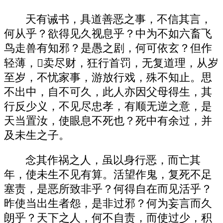
天有诫书，具道善恶之事，不信其言，
何从乎？欲得见久视息乎？中为不如六畜飞
鸟走兽有知邪？是愚之剧，何可依玄？但作
轻薄，卖尽财，狂行首罚，无复道理，从岁
至岁，不忧家事，游放行戏，殊不知止。思
不出中，自不可久，此人亦因父母得生，其
行反少义，不见尽忠孝，有顺无逆之意，是
天当置汝，使眼息不死也？死中有余过，并
及未生之子。
念其作祸之人，虽以身行恶，而亡其
年，使未生不见有算。活望作鬼，复死不足
塞责，是恶所致非乎？何得自在而见活乎？
昨使当出生者怨，是非过邪？何为妄言而久
朗乎？天下之人，何不自责，而使过少，积