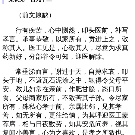
（前文原缺）
行有疾苦，心中恻然，叩头医前，补写
孝言。承事恭敬，以家所有，贡进上之，敬
称其人。医工见是，心敬其人，尽意为求真
药新好，分部谷令可知，迎医解除。
常垂涕而言，谢过于天，自搏求哀，叩
头于地，不避瓦石泥涂之中，辄得令父母平
安。教儿妇常在亲前，作肥甘脆，恣口所
食。父母商家所有，不致苦其子孙。令尽家
所有，殊私心孝于前。亲属比邻，见其孝
善，知无所有，更往给饷，为其呼迎医工蒙
荐席，相与日夜数劳，知其安危问养，视其
复闻小善言，心为之喜欢，是孝之所致也。