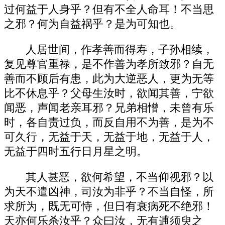
过何益于人身乎？但有不全人命耳！不当思
之邪？何为自益祸乎？是为可知也。
人居世间，作孝善而得寿，子孙相续，
复见尊官重禄，是不作善为孝所致邪？自无
善而不顾后有患，此为大逆恶人，更为无等
比不休息乎？父母生汝时，欲闻其善，宁欲
闻恶，声闻老亲耳邪？兄弟相憎，未曾有乐
时，各自责过负，而反自用不为善，是为不
可久行，无益于天，无益于地，无益于人，
无益于四时五行日月星之明。
其人甚恶，欲何希望，不当仰视邪？以
为天不遣凶神，司汝为非乎？不当自怪，所
求所为，既无可恃，但日有衰病死不绝邪！
天亦何乐杀汝乎？众曰汝，无有逋须臾之