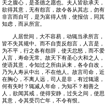
天之腹心，是圣德之愿也。夫人皆欲承天，
欲得其意，无有怨言，故令各从其志，勿有
非言而自可，是为富得人情，使报信，同其
知虑，而从所宜。
人居世间，大不容易，动辄当承所言，
皆不失其规中。而不自责反怨言，人言是，
为不平，行之各有怨辞，使天忿怒，而不爱
人言，寿命无常。故天下有圣心大和之人，
使语其意，令知过之所由从来，各令自改，
乃为人寿从中出，不在他人。故言司命，近
在胸心，不离人远，司人是非，有过辄退，
何有失时？辄减人年命，为知不？相善之
人，欲闻其戒，使得安静，过失之间，使思
其意，令其受罚亡年，不令有恨。