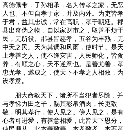
高德佩带，子孙相承，名为传孝之家，无恶
人也。不但自孝于家，并及内外。为吏皆孝
于君，益其忠诚，常在高职，孝于朝廷。郡
县出奇伪之物，自以家财市之，取善不烦于
民，无所役。郡县皆慈孝，五谷为丰熟，无
中夭之民。天为其调和风雨，使时节。是天
上孝善之人，使不逢灾害，人民师化，皆食
养，有顺之心，天不逆意也。是善尤善，孝
忠尤孝，遂成之，使天下不孝之人相效，为
设孝意。
朋大命赦天下，诸所不当犯者尽除，并
与孝悌力田之子，赐其彩帛酒肉，长吏致
敬，明其孝行，使人见之。傍人见之，是有
心者可进爱，有善意相爱，此皆天下恩分，
使民顺从。此本善致善，本孝致孝，本不孝