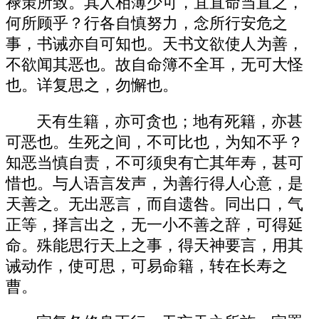
禄策所致。其人相薄少可，宜直命当直之，
何所顾乎？行各自慎努力，念所行安危之
事，书诫亦自可知也。天书文欲使人为善，
不欲闻其恶也。故自命簿不全耳，无可大怪
也。详复思之，勿懈也。
天有生籍，亦可贪也；地有死籍，亦甚
可恶也。生死之间，不可比也，为知不乎？
知恶当慎自责，不可须臾有亡其年寿，甚可
惜也。与人语言发声，为善行得人心意，是
天善之。无出恶言，而自遗咎。同出口，气
正等，择言出之，无一小不善之辞，可得延
命。殊能思行天上之事，得天神要言，用其
诫动作，使可思，可易命籍，转在长寿之
曹。