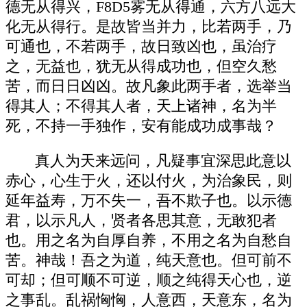
德无从得兴，F8D5雾无从得通，六方八远大
化无从得行。是故皆当并力，比若两手，乃
可通也，不若两手，故日致凶也，虽治疗
之，无益也，犹无从得成功也，但空久愁
苦，而日日凶凶。故凡象此两手者，选举当
得其人；不得其人者，天上诸神，名为半
死，不持一手独作，安有能成功成事哉？
真人为天来远问，凡疑事宜深思此意以
赤心，心生于火，还以付火，为治象民，则
延年益寿，万不失一，吾不欺子也。以示德
君，以示凡人，贤者各思其意，无敢犯者
也。用之名为自厚自养，不用之名为自愁自
苦。神哉！吾之为道，纯天意也。但可前不
可却；但可顺不可逆，顺之纯得天心也，逆
之事乱。乱祸恟恟，人意西，天意东，名为