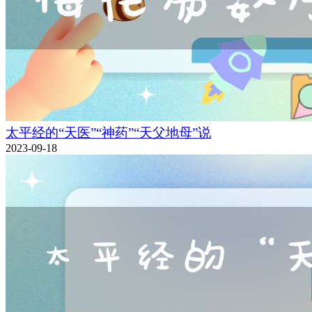
太平经的“天医”“神药”“天父地母”说
2023-09-18