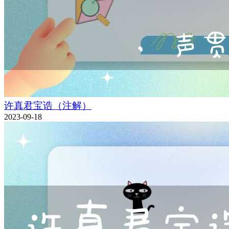
许真君宝诰（注解）
2023-09-18