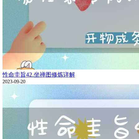
性命圭旨42.坐禅图修炼详解
2023-09-20