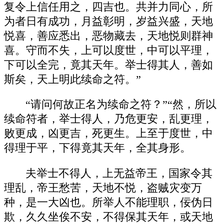
复令上信任用之，四吉也。共并力同心，所
为者日有成功，月益彰明，岁益兴盛，天地
悦喜，善应悉出，恶物藏去，天地悦则群神
喜。守而不失，上可以度世，中可以平理，
下可以全完，竟其天年。举士得其人，善如
斯矣，天上明此续命之符。”
“请问何故正名为续命之符？”“然，所以
续命符者，举士得人，乃危更安，乱更理，
败更成，凶更吉，死更生。上至于度世，中
得理于平，下得竟其天年，全其身形。
夫举士不得人，上无益帝王，国家令其
理乱，帝王愁苦，天地不悦，盗贼灾变万
种，是一大凶也。所举人不能理职，佞伪日
欺，久久坐俟不安，不得保其天年，或天地