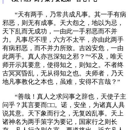
“天有两手，乃常共成凡事。其一手有病
邪恶，则无有成事。天大怨之，地以为忌，
天下乱而无成功，一由此一手邪恶而不并
力。凡事尽不理，六方不太平，亦由此两手
有病邪恶，而不并力所致。吉凶安危，一由
此两手。真人亦岂深知之邪？”“不及，唯天
师开示其要意，使得知之，则知之。不者终
古冥冥昏乱，无从得知之也。夫师者，乃天
地凡事教化之本也，虽难，安得不言哉？”
“善哉！真人之求问事之辞也，天使子主
问乎？其言要而□□。诺，安坐，为诸真人具
说其意。天下象而行之，无复凶乱事。天上
诸神名为两手策字为要记，国家行之则长