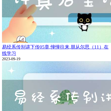
易经系传别讲下传05章,憧憧往来,朋从尔思（11）在
线学习
2023-09-19