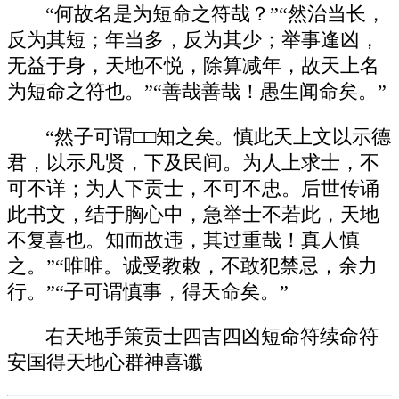
“何故名是为短命之符哉？”“然治当长，
反为其短；年当多，反为其少；举事逢凶，
无益于身，天地不悦，除算减年，故天上名
为短命之符也。”“善哉善哉！愚生闻命矣。”
“然子可谓□□知之矣。慎此天上文以示德
君，以示凡贤，下及民间。为人上求士，不
可不详；为人下贡士，不可不忠。后世传诵
此书文，结于胸心中，急举士不若此，天地
不复喜也。知而故违，其过重哉！真人慎
之。”“唯唯。诚受教敕，不敢犯禁忌，余力
行。”“子可谓慎事，得天命矣。”
右天地手策贡士四吉四凶短命符续命符
安国得天地心群神喜谶