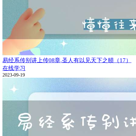
易经系传别讲上传08章,圣人有以见天下之赜（17）
在线学习
2023-09-19