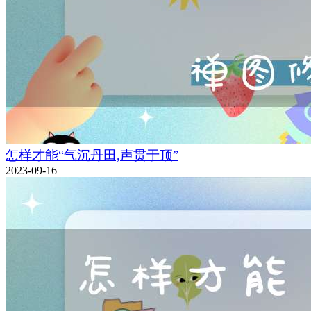
怎样才能“气沉丹田,声贯于顶”
2023-09-16