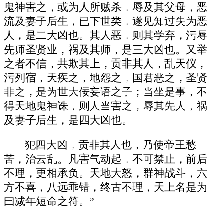
鬼神害之，或为人所贼杀，辱及其父母，恶
流及妻子后生，已下世类，遂见知过失为恶
人，是二大凶也。其人恶，则其学弃，污辱
先师圣贤业，祸及其师，是三大凶也。又举
之者不信，共欺其上，贡非其人，乱天仪，
污列宿，天疾之，地怨之，国君恶之，圣贤
非之，是为世大佞妄语之子；当坐是事，不
得天地鬼神诛，则人当害之，辱其先人，祸
及妻子后生，是四大凶也。
犯四大凶，贡非其人也，乃使帝王愁
苦，治云乱。凡害气动起，不可禁止，前后
不理，更相承负。天地大怒，群神战斗，六
方不喜，八远乖错，终古不理，天上名是为
曰减年短命之符。”