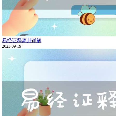
易经证释离卦详解
2023-09-19