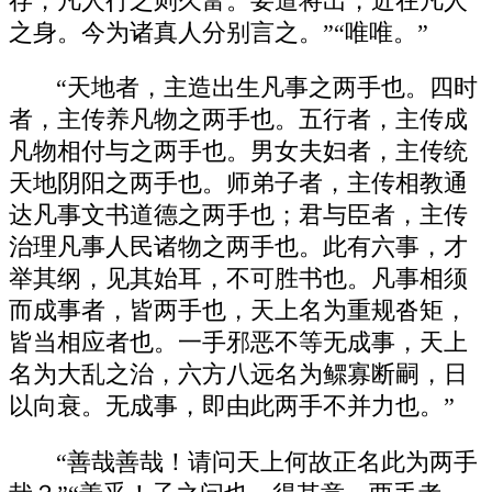
存，凡人行之则久富。要道将出，近在凡人
之身。今为诸真人分别言之。”“唯唯。”
“天地者，主造出生凡事之两手也。四时
者，主传养凡物之两手也。五行者，主传成
凡物相付与之两手也。男女夫妇者，主传统
天地阴阳之两手也。师弟子者，主传相教通
达凡事文书道德之两手也；君与臣者，主传
治理凡事人民诸物之两手也。此有六事，才
举其纲，见其始耳，不可胜书也。凡事相须
而成事者，皆两手也，天上名为重规沓矩，
皆当相应者也。一手邪恶不等无成事，天上
名为大乱之治，六方八远名为鳏寡断嗣，日
以向衰。无成事，即由此两手不并力也。”
“善哉善哉！请问天上何故正名此为两手