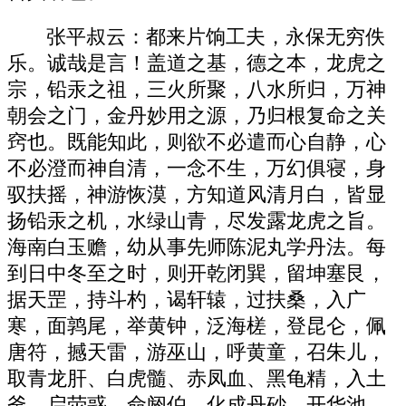
张平叔云：都来片饷工夫，永保无穷佚
乐。诚哉是言！盖道之基，德之本，龙虎之
宗，铅汞之祖，三火所聚，八水所归，万神
朝会之门，金丹妙用之源，乃归根复命之关
窍也。既能知此，则欲不必遣而心自静，心
不必澄而神自清，一念不生，万幻俱寝，身
驭扶摇，神游恢漠，方知道风清月白，皆显
扬铅汞之机，水绿山青，尽发露龙虎之旨。
海南白玉赡，幼从事先师陈泥丸学丹法。每
到日中冬至之时，则开乾闭巽，留坤塞艮，
据天罡，持斗杓，谒轩辕，过扶桑，入广
寒，面鹑尾，举黄钟，泛海槎，登昆仑，佩
唐符，撼天雷，游巫山，呼黄童，召朱儿，
取青龙肝、白虎髓、赤凤血、黑龟精，入土
釜，启荧惑，命阏伯，化成丹砂，开华池，