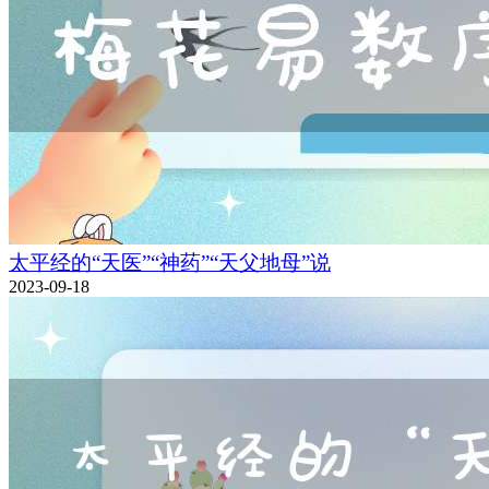
太平经的“天医”“神药”“天父地母”说
2023-09-18