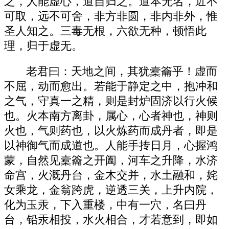
之，人能虚心，道自归之。道本无名，近不
可取，远不可舍，非方非圆，非内非外，惟
圣人知之。三毒无根，六欲无种，顿悟此
理，归于虚无。
老君曰：天地之间，其犹槖籥乎！虚而
不屈，动而愈出。若能于静定之中，抱冲和
之气，守真一之精，则是封炉固济以行火候
也。火本南方离卦，属心，心者神也，神则
火也，气则药也，以火炼药而成丹者，即是
以神御气而成道也。人能手抟日月，心握鸿
蒙，自然见槖籥之开阖，河车之升降，水济
命宫，火溉丹台，金木交并，水土融和，姹
女乘龙，金翁跨虎，逆透三关，上升内院，
化为玉汞，下入重楼，中有一穴，名曰丹
台，铅汞相投，水火相合，才若意到，即如