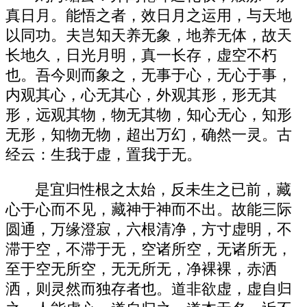
真日月。能悟之者，效日月之运用，与天地
以同功。夫岂知天养无象，地养无体，故天
长地久，日光月明，真一长存，虚空不朽
也。吾今则而象之，无事于心，无心于事，
内观其心，心无其心，外观其形，形无其
形，远观其物，物无其物，知心无心，知形
无形，知物无物，超出万幻，确然一灵。古
经云：生我于虚，置我于无。
是宜归性根之太始，反未生之已前，藏
心于心而不见，藏神于神而不出。故能三际
圆通，万缘澄寂，六根清净，方寸虚明，不
滞于空，不滞于无，空诸所空，无诸所无，
至于空无所空，无无所无，净裸裸，赤洒
洒，则灵然而独存者也。道非欲虚，虚自归