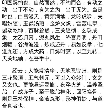
印圈契约也。自然而然，不约而合，有动之
动，出于不动，有为之为，出于无为。当是
时也，白雪漫天，黄芽满地，龙吟虎啸，夫
唱妇随，玉鼎汤煎，金炉火炽，雷轰电掣，
撼动乾坤，百脉耸然，三关透彻，玄珠成
象，太乙归真，泥丸风生，绛宫月明，丹田
烟暖，谷海波澄，炼成还丹，易如反掌，七
返九还，方成大药，日炼时烹，以至九转，
天关地轴，在吾手中。
经云：人能常清净，天地悉皆归。则是
三花聚顶，五气朝元，可以入众妙门，玄之
又玄也。更能昼运灵旗，夜孕火芝，温养圣
胎，产成赤子，至于脱胎神化，回阳换骨，
则是玉符保神，金液炼形，形神俱妙，与道
合真者也。