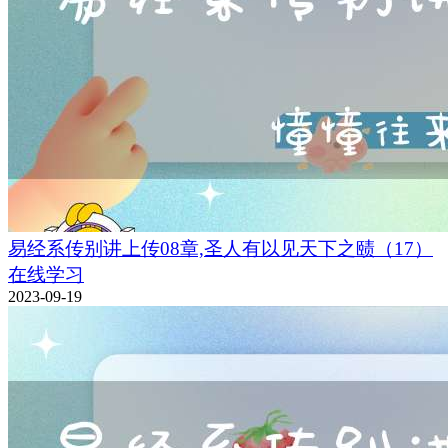
易经系传别讲上传08章,圣人有以见天下之赜（17）
在线学习
2023-09-19