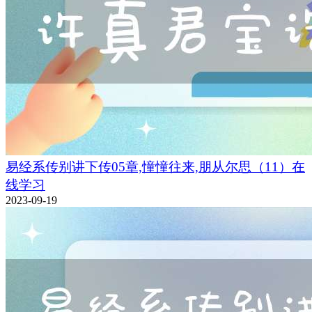
易经系传别讲下传05章,憧憧往来,朋从尔思（11）在
线学习
2023-09-19