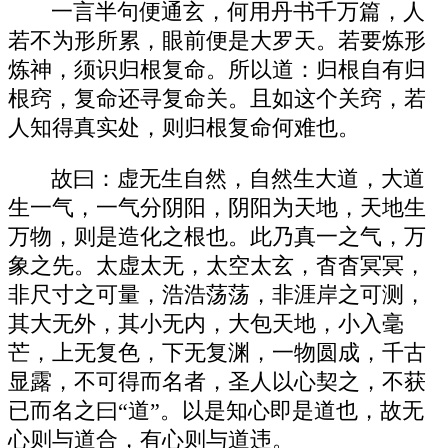
一言半句便通玄，何用丹书千万篇，人
若不为形所累，眼前便是大罗天。若要炼形
炼神，须识归根复命。所以道：归根自有归
根窍，复命还寻复命关。且如这个关窍，若
人知得真实处，则归根复命何难也。
故曰：虚无生自然，自然生大道，大道
生一气，一气分阴阳，阴阳为天地，天地生
万物，则是造化之根也。此乃真一之气，万
象之先。太虚太无，太空太玄，杳杳冥冥，
非尺寸之可量，浩浩荡荡，非涯岸之可测，
其大无外，其小无内，大包天地，小入毫
芒，上无复色，下无复渊，一物圆成，千古
显露，不可得而名者，圣人以心契之，不获
已而名之曰“道”。以是知心即是道也，故无
心则与道合，有心则与道违。