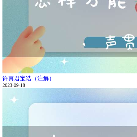
许真君宝诰（注解）
2023-09-18