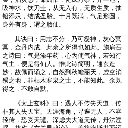
吸神水，饮刀圭，从无入有，无质生质，抽
铅添汞，结成圣胎。十月既满，气足形圆，
身外有身，谓之胎仙。
其诀曰：用志不分，乃可凝神，灰心冥
冥，金丹内成。此余之所得也如此。施肩吾
之诗曰：气是添年药，心为使气神，若知行
气主，便是得仙人。惟此诗简明，通玄造
妙，故佩而诵之，自然到秋蟾丽天，虚空消
殒之地，非枯木寒泉之士，不能知此。余既
得之，不敢自默。
《太上玄科》曰：遇人不传失天道，传
非其人失天宝。天涯海角，寻遍无人，不容
轻传，恐受天谴。深虑夫大道无传，丹法湮