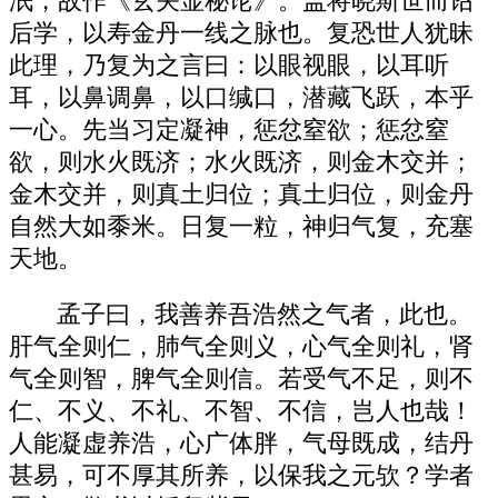
泯，故作《玄关显秘论》。盖将晓斯世而诏
后学，以寿金丹一线之脉也。复恐世人犹昧
此理，乃复为之言曰：以眼视眼，以耳听
耳，以鼻调鼻，以口缄口，潜藏飞跃，本乎
一心。先当习定凝神，惩忿窒欲；惩忿窒
欲，则水火既济；水火既济，则金木交并；
金木交并，则真土归位；真土归位，则金丹
自然大如黍米。日复一粒，神归气复，充塞
天地。
孟子曰，我善养吾浩然之气者，此也。
肝气全则仁，肺气全则义，心气全则礼，肾
气全则智，脾气全则信。若受气不足，则不
仁、不义、不礼、不智、不信，岂人也哉！
人能凝虚养浩，心广体胖，气母既成，结丹
甚易，可不厚其所养，以保我之元欤？学者