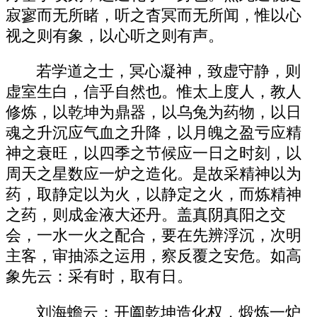
寂寥而无所睹，听之杳冥而无所闻，惟以心
视之则有象，以心听之则有声。
若学道之士，冥心凝神，致虚守静，则
虚室生白，信乎自然也。惟太上度人，教人
修炼，以乾坤为鼎器，以乌兔为药物，以日
魂之升沉应气血之升降，以月魄之盈亏应精
神之衰旺，以四季之节候应一日之时刻，以
周天之星数应一炉之造化。是故采精神以为
药，取静定以为火，以静定之火，而炼精神
之药，则成金液大还丹。盖真阴真阳之交
会，一水一火之配合，要在先辨浮沉，次明
主客，审抽添之运用，察反覆之安危。如高
象先云：采有时，取有日。
刘海蟾云：开阖乾坤造化权，煅炼一炉