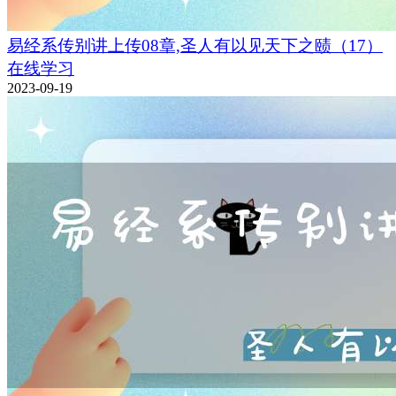
易经系传别讲上传08章,圣人有以见天下之赜（17）
在线学习
2023-09-19