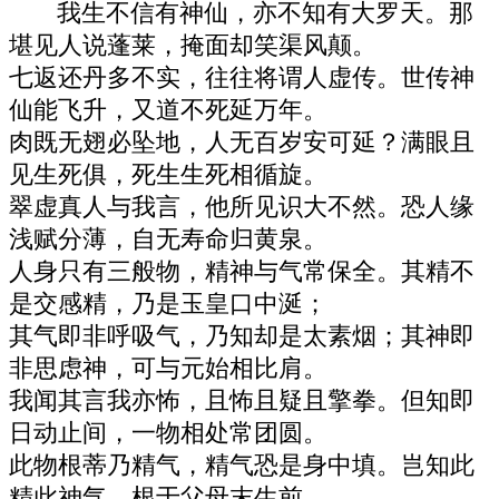
我生不信有神仙，亦不知有大罗天。那
堪见人说蓬莱，掩面却笑渠风颠。
七返还丹多不实，往往将谓人虚传。世传神
仙能飞升，又道不死延万年。
肉既无翅必坠地，人无百岁安可延？满眼且
见生死俱，死生生死相循旋。
翠虚真人与我言，他所见识大不然。恐人缘
浅赋分薄，自无寿命归黄泉。
人身只有三般物，精神与气常保全。其精不
是交感精，乃是玉皇口中涎；
其气即非呼吸气，乃知却是太素烟；其神即
非思虑神，可与元始相比肩。
我闻其言我亦怖，且怖且疑且擎拳。但知即
日动止间，一物相处常团圆。
此物根蒂乃精气，精气恐是身中填。岂知此
精此神气，根于父母末生前。