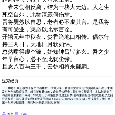
三者未尝相反离，结为一块大无边。人之生
死空自尔，此物湛寂何伤焉。
吾将矍然以自思，老者必不虚其言。是我将
有可受业，渠必以此示言诠。
开禧元年中秋夜，焚香跪地口相传。偶尔行
持三两日，天地日月软如绵。
忽然嚼得虚空破，始知钟吕皆参玄。吾之少
年早留心，必不至此犹尘缘。
且念八百与三千，云鹤相将来翩翩。
道家经典
声明：
我们致力于保护作者版权，注重分享，被刊用文章因无法核实真实出处，未能
及时与作者取得联系，或有版权异议的，请联系管理员，我们会立即处理，本站部分文字
与图片资源来自于网络，转载是出于传递更多信息之目的,若有来源标注错误或侵犯了您的
合法权益，请立即通知我们(管理员邮箱：15053971836@139.com)，情况属实，我们会
第一时间予以删除，并同时向您表示歉意,谢谢!
丹道九层口诀