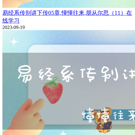
易经系传别讲下传05章,憧憧往来,朋从尔思（11）在
线学习
2023-09-19