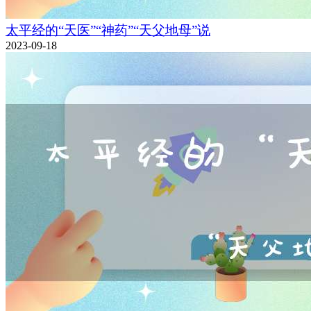
太平经的“天医”“神药”“天父地母”说
2023-09-18