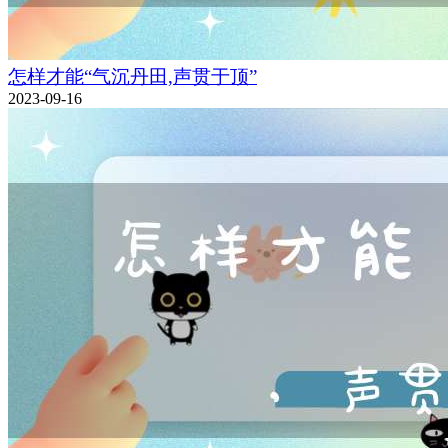
怎样才能“气沉丹田,声贯于顶”
2023-09-16