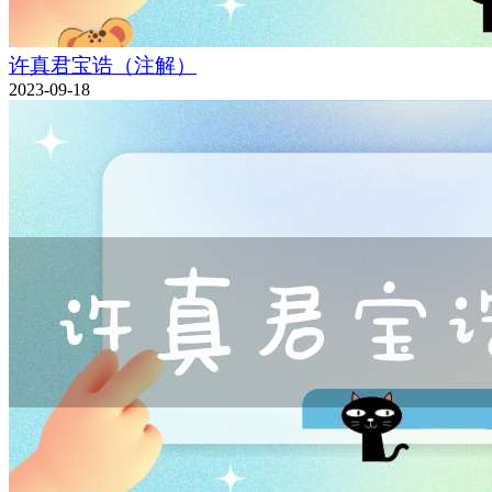
许真君宝诰（注解）
2023-09-18