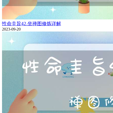
性命圭旨42.坐禅图修炼详解
2023-09-20