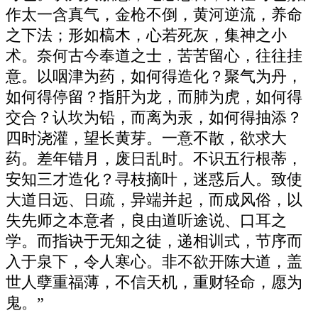
作太一含真气，金枪不倒，黄河逆流，养命
之下法；形如槁木，心若死灰，集神之小
术。奈何古今奉道之士，苦苦留心，往往挂
意。以咽津为药，如何得造化？聚气为丹，
如何得停留？指肝为龙，而肺为虎，如何得
交合？认坎为铅，而离为汞，如何得抽添？
四时浇灌，望长黄芽。一意不散，欲求大
药。差年错月，废日乱时。不识五行根蒂，
安知三才造化？寻枝摘叶，迷惑后人。致使
大道日远、日疏，异端并起，而成风俗，以
失先师之本意者，良由道听途说、口耳之
学。而指诀于无知之徒，递相训式，节序而
入于泉下，令人寒心。非不欲开陈大道，盖
世人孽重福薄，不信天机，重财轻命，愿为
鬼。”