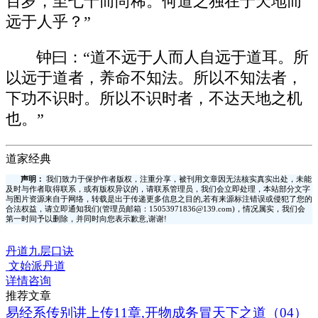
百岁，至七十而尚稀。何道之独在于天地而
远于人乎？”
钟曰：“道不远于人而人自远于道耳。所
以远于道者，养命不知法。所以不知法者，
下功不识时。所以不识时者，不达天地之机
也。”
道家经典
声明：
我们致力于保护作者版权，注重分享，被刊用文章因无法核实真实出处，未能
及时与作者取得联系，或有版权异议的，请联系管理员，我们会立即处理，本站部分文字
与图片资源来自于网络，转载是出于传递更多信息之目的,若有来源标注错误或侵犯了您的
合法权益，请立即通知我们(管理员邮箱：15053971836@139.com)，情况属实，我们会
第一时间予以删除，并同时向您表示歉意,谢谢!
丹道九层口诀
文始派丹道
详情咨询
推荐文章
易经系传别讲上传11章,开物成务冒天下之道（04）