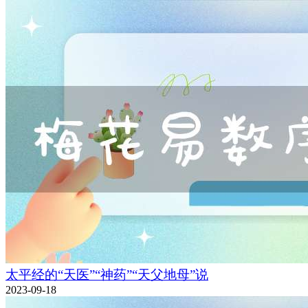
太平经的“天医”“神药”“天父地母”说
2023-09-18