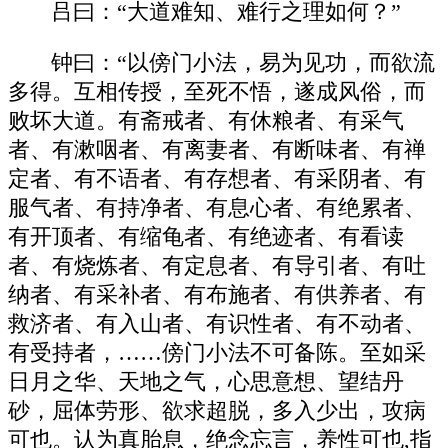
吕曰：“大道难知、难行之理如何？”
钟曰：“以傍门小法，易为见功，而欲流
多得。互相传授，至死不悟，遂成风俗，而
败坏大道。有斋戒者、有休粮者、有采气
者、有漱咽者、有离妻者、有断味者、有禅
定者、有不语者、有存想者、有采阴者、有
服气者、有持净者、有息心者、有绝累者、
有开顶者、有缩龟者、有绝迹者、有看读
者、有烧炼者、有定息者、有导引者、有吐
纳者、有采补者、有布施者、有供养者、有
救济者、有入山者、有识性者、有不动者、
有受持者，……傍门小法不可备陈。至如采
日月之华、天地之气，心思意想、望结丹
砂，屈体劳形、欲求超脱，多入少出，攻病
可也。认为真胎息，绝念忘言，养性可也,指