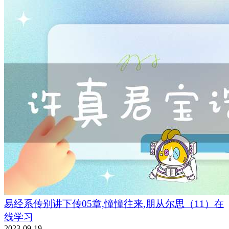
易经系传别讲下传05章,憧憧往来,朋从尔思（11）在
线学习
2023-09-19