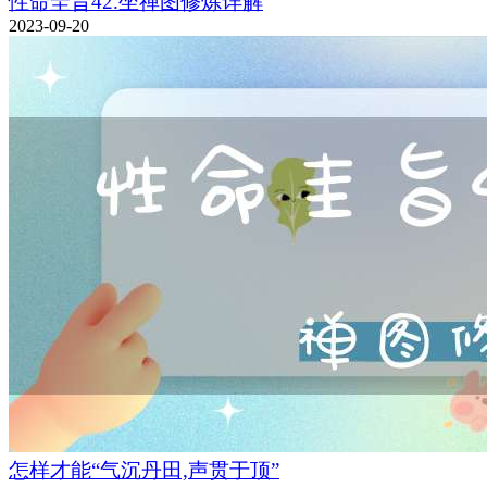
性命圭旨42.坐禅图修炼详解
2023-09-20
怎样才能“气沉丹田,声贯于顶”