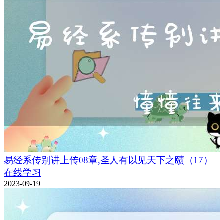
易经系传别讲上传08章,圣人有以见天下之赜（17）
在线学习
2023-09-19