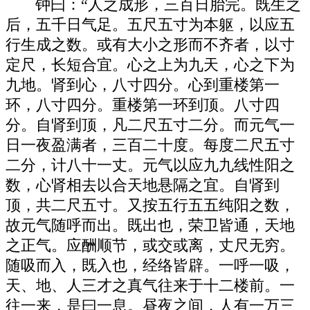
钟曰：“人之成形，三百日胎完。既生之
后，五千日气足。五尺五寸为本躯，以应五
行生成之数。或有大小之形而不齐者，以寸
定尺，长短合宜。心之上为九天，心之下为
九地。肾到心，八寸四分。心到重楼第一
环，八寸四分。重楼第一环到顶。八寸四
分。自肾到顶，凡二尺五寸二分。而元气一
日一夜盈满者，三百二十度。每度二尺五寸
二分，计八十一丈。元气以应九九线性阳之
数，心肾相去以合天地悬隔之宜。自肾到
顶，共二尺五寸。又按五行五五纯阳之数，
故元气随呼而出。既出也，荣卫皆通，天地
之正气。应酬顺节，或交或离，丈尺无穷。
随吸而入，既入也，经络皆辟。一呼一吸，
天、地、人三才之真气往来于十二楼前。一
往一来，是曰一息。昼夜之间，人有一万三