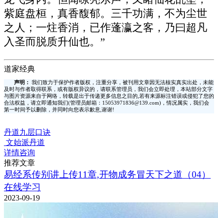
紫庭盘桓，真香馥郁。三千功满，不为尘世
之人；一炷香消，已作蓬瀛之客，乃曰超凡
入圣而脱质升仙也。”
道家经典
声明：
我们致力于保护作者版权，注重分享，被刊用文章因无法核实真实出处，未能
及时与作者取得联系，或有版权异议的，请联系管理员，我们会立即处理，本站部分文字
与图片资源来自于网络，转载是出于传递更多信息之目的,若有来源标注错误或侵犯了您的
合法权益，请立即通知我们(管理员邮箱：15053971836@139.com)，情况属实，我们会
第一时间予以删除，并同时向您表示歉意,谢谢!
丹道九层口诀
文始派丹道
详情咨询
推荐文章
易经系传别讲上传11章,开物成务冒天下之道（04）
在线学习
2023-09-19