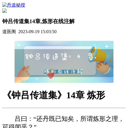
钟吕传道集14章,炼形在线注解
道医阁 2023-09-19 15:03:50
《钟吕传道集》14章 炼形
吕曰：“还丹既已知矣，所谓炼形之理，
可得闻乎？”