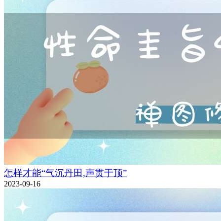
怎样才能“气沉丹田,声贯于顶”
2023-09-16