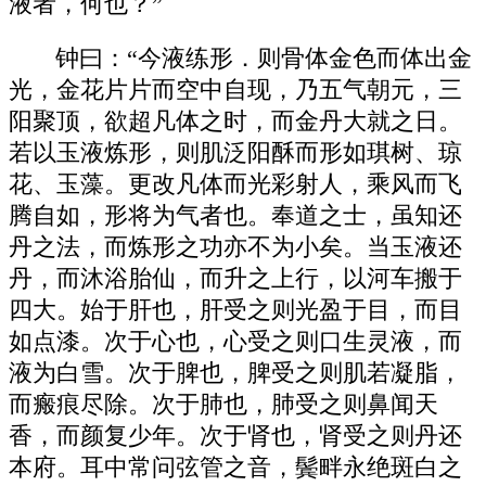
液者，何也？”
钟曰：“今液练形．则骨体金色而体出金
光，金花片片而空中自现，乃五气朝元，三
阳聚顶，欲超凡体之时，而金丹大就之日。
若以玉液炼形，则肌泛阳酥而形如琪树、琼
花、玉藻。更改凡体而光彩射人，乘风而飞
腾自如，形将为气者也。奉道之士，虽知还
丹之法，而炼形之功亦不为小矣。当玉液还
丹，而沐浴胎仙，而升之上行，以河车搬于
四大。始于肝也，肝受之则光盈于目，而目
如点漆。次于心也，心受之则口生灵液，而
液为白雪。次于脾也，脾受之则肌若凝脂，
而瘢痕尽除。次于肺也，肺受之则鼻闻天
香，而颜复少年。次于肾也，肾受之则丹还
本府。耳中常问弦管之音，鬓畔永绝斑白之