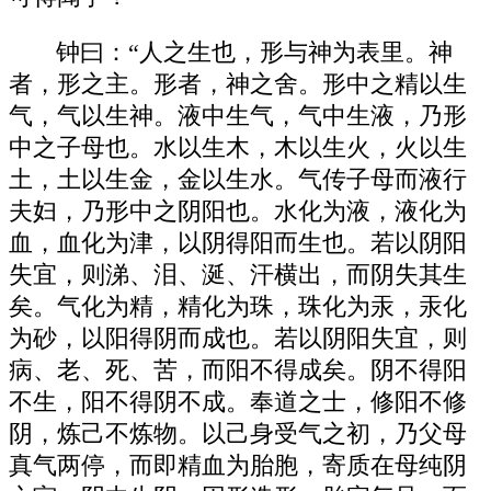
钟曰：“人之生也，形与神为表里。神
者，形之主。形者，神之舍。形中之精以生
气，气以生神。液中生气，气中生液，乃形
中之子母也。水以生木，木以生火，火以生
土，土以生金，金以生水。气传子母而液行
夫妇，乃形中之阴阳也。水化为液，液化为
血，血化为津，以阴得阳而生也。若以阴阳
失宜，则涕、泪、涎、汗横出，而阴失其生
矣。气化为精，精化为珠，珠化为汞，汞化
为砂，以阳得阴而成也。若以阴阳失宜，则
病、老、死、苦，而阳不得成矣。阴不得阳
不生，阳不得阴不成。奉道之士，修阳不修
阴，炼己不炼物。以己身受气之初，乃父母
真气两停，而即精血为胎胞，寄质在母纯阴