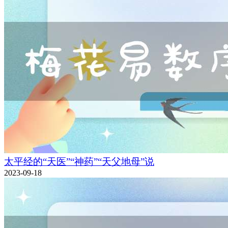
太平经的“天医”“神药”“天父地母”说
2023-09-18