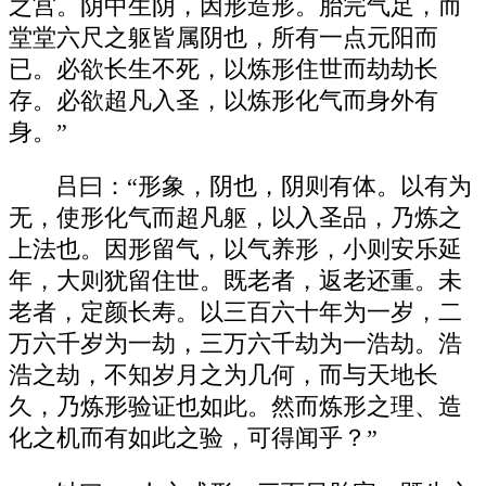
之宫。阴中生阴，因形造形。胎完气足，而
堂堂六尺之躯皆属阴也，所有一点元阳而
已。必欲长生不死，以炼形住世而劫劫长
存。必欲超凡入圣，以炼形化气而身外有
身。”
吕曰：“形象，阴也，阴则有体。以有为
无，使形化气而超凡躯，以入圣品，乃炼之
上法也。因形留气，以气养形，小则安乐延
年，大则犹留住世。既老者，返老还重。未
老者，定颜长寿。以三百六十年为一岁，二
万六千岁为一劫，三万六千劫为一浩劫。浩
浩之劫，不知岁月之为几何，而与天地长
久，乃炼形验证也如此。然而炼形之理、造
化之机而有如此之验，可得闻乎？”