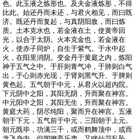
色。此玉液之炼形也。及夫金液炼形，不得
比此。始还丹而未还，与君火相见，而曰既
济。既还丹而复起，与真阴阳敌，而曰炼
质。土本克水也，若金液在土，使黄帝回
光，以合于太阴。火本克金也，若金液在
火，使赤子同炉，自生于紫气。于水中起
火，在阳里消阴。变金丹于黄庭之内，炼阳
神于五气之中。于肝则青气冲，于肺则白气
出，于心则赤光现，于肾则黑气升、于脾则
黄色起。五气朝于中元，从君火以超内院。
下元阴中之阳，其阳无阴，升而聚在神宫。
中元阳中之阳，其阳无生，升而聚在神宫。
黄庭大药，阴尽纯阳，聚而升在神宫。五液
朝于下元，五气前于中元，三阳朝于上元。
朝元既毕，功满三千，或而鹤舞顶中，或而
龙飞身内。但闻嘹亮乐声，又睹仙花乱坠，