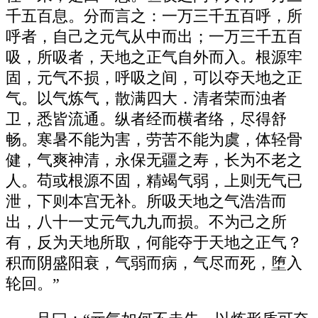
千五百息。分而言之：一万三千五百呼，所
呼者，自己之元气从中而出；一万三千五百
吸，所吸者，天地之正气自外而入。根源牢
固，元气不损，呼吸之间，可以夺天地之正
气。以气炼气，散满四大．清者荣而浊者
卫，悉皆流通。纵者经而横者络，尽得舒
畅。寒暑不能为害，劳苦不能为虞，体轻骨
健，气爽神清，永保无疆之寿，长为不老之
人。苟或根源不固，精竭气弱，上则无气已
泄，下则本宫无补。所吸天地之气浩浩而
出，八十一丈元气九九而损。不为己之所
有，反为天地所取，何能夺于天地之正气？
积而阴盛阳衰，气弱而病，气尽而死，堕入
轮回。”