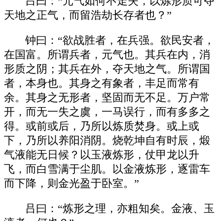
吕曰：“元气如何不走失，以炼形质可夺
天地之正气，而留浩劫长存者也？”
钟曰：“欲战胜者，在兵强。欲民安者，
在国富。所谓兵者，元气也。其兵在内，消
形质之阴；其兵在外，夺天地之气。所谓国
者，本身也。其身之有象者，丰足而常有
余。其身之无形者，坚固而无不足。万户常
开，而无一失之虞，一马误行，而有多多之
得。或前或后，乃所以炼质焚身。或上或
下，乃所以养阳消阴。烧乾坤自有时辰，煅
气液能无日候？以玉液炼形，仗甲龙以升
飞，而白雪满于尘肌。以金液炼形，逐雷车
而下降，则金光盈于卧室。”
吕曰：“炼形之理，亦粗知矣。金液、玉