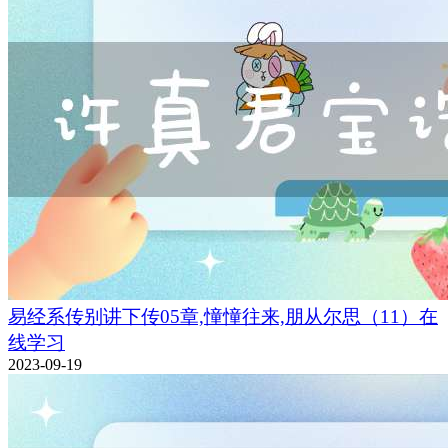
易经系传别讲下传05章,憧憧往来,朋从尔思（11）在
线学习
2023-09-19