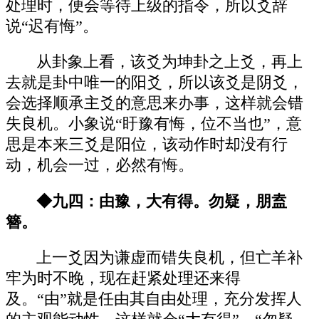
处理时，便会等待上级的指令，所以爻辞
说“迟有悔”。
从卦象上看，该爻为坤卦之上爻，再上
去就是卦中唯一的阳爻，所以该爻是阴爻，
会选择顺承主爻的意思来办事，这样就会错
失良机。小象说“盱豫有悔，位不当也”，意
思是本来三爻是阳位，该动作时却没有行
动，机会一过，必然有悔。
◆九四：由豫，大有得。勿疑，朋盍
簪。
上一爻因为谦虚而错失良机，但亡羊补
牢为时不晚，现在赶紧处理还来得
及。“由”就是任由其自由处理，充分发挥人