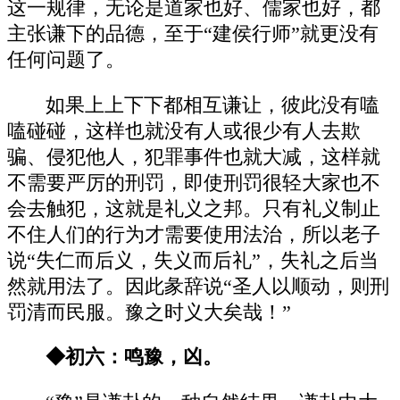
这一规律，无论是道家也好、儒家也好，都
主张谦下的品德，至于“建侯行师”就更没有
任何问题了。
如果上上下下都相互谦让，彼此没有嗑
嗑碰碰，这样也就没有人或很少有人去欺
骗、侵犯他人，犯罪事件也就大减，这样就
不需要严厉的刑罚，即使刑罚很轻大家也不
会去触犯，这就是礼义之邦。只有礼义制止
不住人们的行为才需要使用法治，所以老子
说“失仁而后义，失义而后礼”，失礼之后当
然就用法了。因此彖辞说“圣人以顺动，则刑
罚清而民服。豫之时义大矣哉！”
◆初六：鸣豫，凶。