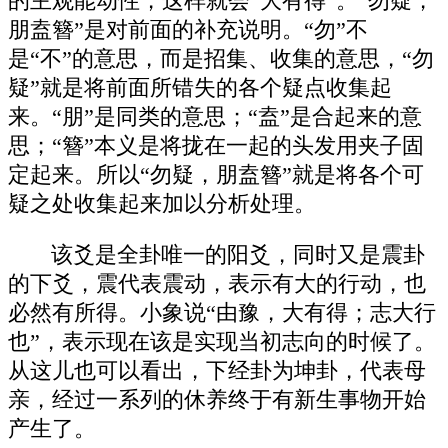
的主观能动性，这样就会“大有得”。“勿疑，
朋盍簪”是对前面的补充说明。“勿”不
是“不”的意思，而是招集、收集的意思，“勿
疑”就是将前面所错失的各个疑点收集起
来。“朋”是同类的意思；“盍”是合起来的意
思；“簪”本义是将拢在一起的头发用夹子固
定起来。所以“勿疑，朋盍簪”就是将各个可
疑之处收集起来加以分析处理。
该爻是全卦唯一的阳爻，同时又是震卦
的下爻，震代表震动，表示有大的行动，也
必然有所得。小象说“由豫，大有得；志大行
也”，表示现在该是实现当初志向的时候了。
从这儿也可以看出，下经卦为坤卦，代表母
亲，经过一系列的休养终于有新生事物开始
产生了。