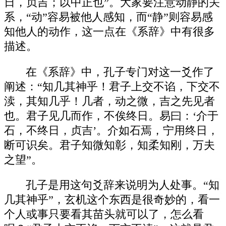
日，贞吉；以中正也”。大家要注意动静的关
系，“动”容易被他人感知，而“静”则容易感
知他人的动作，这一点在《系辞》中有很多
描述。
在《系辞》中，孔子专门对这一爻作了
阐述：“知几其神乎！君子上交不谄，下交不
渎，其知几乎！几者，动之微，吉之先见者
也。君子见几而作，不俟终日。易曰：‘介于
石，不终日，贞吉’。介如石焉，宁用终日，
断可识矣。君子知微知彰，知柔知刚，万夫
之望”。
孔子是用这句爻辞来说明为人处事。“知
几其神乎”，玄机这个东西是很奇妙的，看一
个人或事只要看其苗头就可以了，怎么看