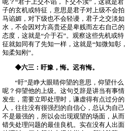
呢？“君子上交不谄，下交不渎”，这就是君
子的玄机或特征，意思是君子对上级不会拍
马谄媚，对下级也不会轻谩，君子之交淡如
水，不会因对方高贵还是卑贱而左右自己的
态度，这就是“介于石”。观察这些先机或特
征就如同有了先知一样，这就是“知微知彰，
知柔知刚”。
◆六三：盱豫，悔。迟有悔。
“盱”是睁大眼睛仰望的意思，仰望什么
呢？仰望他的上级。这句爻辞是讲当有事情
发生，需要立即处理时，谦虚得有点过分的
人，往往没有很强烈的自信心，总认为自己
不是最强的，所以会出现观望的场面，从而
错失处理问题的最佳良机。实在没有人出面