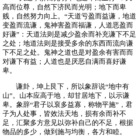
高而位尊，自然下济民而光明；地下而卑
贱，自然努力向上。“天道亏盈而益谦，地道
变盈而流谦，鬼神害盈而福谦，人道恶盈而
好谦”：天道法则是减少盈余而补充谦下不足
之处；地道法则是接受多余的东西而流向谦
下不足之处。鬼神之道也是对盈余有害而而
对谦下有益；人道也是厌恶自满而喜好谦
卑。
谦卦，坤上艮下，所以象辞说“地中有
山”。山本应高于地，却甘居地下，以示谦
卑。象辞“君子以裒多益寡，称物平施”，君
子为人处事，皆效法天地，损有余而补不
足，汇聚多方意见以弥补自己的不足，根据
物品的多少，做到施与均衡，各方和睦。