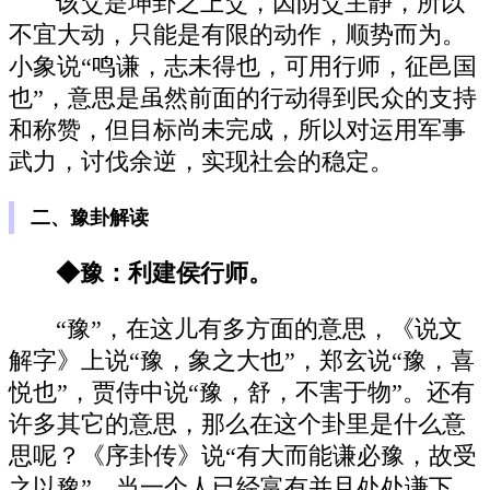
该爻是坤卦之上爻，因阴爻主静，所以
不宜大动，只能是有限的动作，顺势而为。
小象说“鸣谦，志未得也，可用行师，征邑国
也”，意思是虽然前面的行动得到民众的支持
和称赞，但目标尚未完成，所以对运用军事
武力，讨伐余逆，实现社会的稳定。
二、豫卦解读
◆豫：利建侯行师。
“豫”，在这儿有多方面的意思，《说文
解字》上说“豫，象之大也”，郑玄说“豫，喜
悦也”，贾侍中说“豫，舒，不害于物”。还有
许多其它的意思，那么在这个卦里是什么意
思呢？《序卦传》说“有大而能谦必豫，故受
之以豫”，当一个人已经富有并且处处谦下，