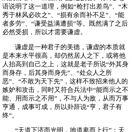
语说明了这一道理，例如“枪打出差鸟”、“木
秀于林风必吹之”、“损有余而补不足”、“能
者多劳”、“谦受益满遭损”等。既然满了之后
必然受损，所以才需要谦虚。
谦虚是一种君子的美德，谦虚的本质就
是本来水平很高，却仍然居人之下，或将他
人抬高到自己之上，这就是老子所说“外其身
而身存，后其身而身先”、“处众人之所
恶”、“不敢为天下先”，这样不致招来他人的
嫉妒和攻击，同时又符合兵法中“能而示之不
能、用而示之不用”，不与人为敌，从而万事
亨通，成事可成，所以卦辞说“亨，君子有
终”。
“天道下济而光明，地道卑而上行”：天