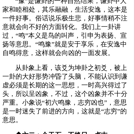
“豫”是谦卦的一种自然结果，谦卦中大
家和睦相处，其乐融融，生活安逸，这本是
一件好事。俗话说乐极生悲，好事情稍不注
意就会向不好的方面转化。我们上一卦讲
过，“鸣”本义是鸟的叫声，引申为表扬、宣
扬等意思。“鸣豫”就是安于享乐，在安逸中
自鸣得意，这样就会向凶的一面发展。
从卦象上看，该爻为坤卦之初爻，被上
一卦的大好形势冲昏了头脑，不能认识到谦
虚必须是长期的这一思想，一时高兴得过了
头，所以呈凶象，不过，这个凶象并不十分
严重。小象说“初六鸣豫，志穷凶也”，意思
是一时迷失了前进的方向，这就是“志穷”的
意思。