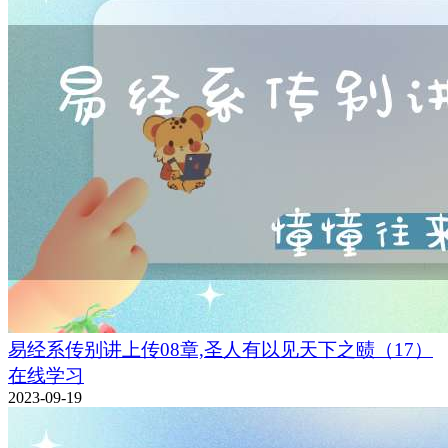
易经系传别讲上传08章,圣人有以见天下之赜（17）
在线学习
2023-09-19