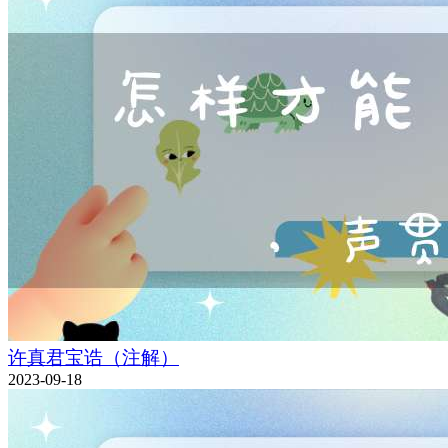
许真君宝诰（注解）
2023-09-18