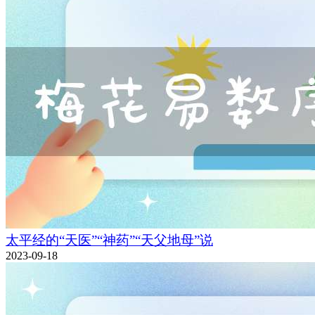
太平经的“天医”“神药”“天父地母”说
2023-09-18