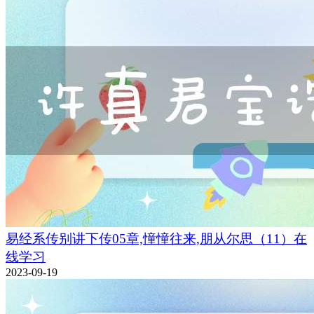
易经系传别讲下传05章,憧憧往来,朋从尔思（11）在
线学习
2023-09-19