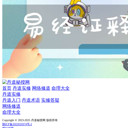
首页
丹道实修
网络修道
命理大全
丹道实修
丹道入门
丹道术语
实修答疑
网络修道
命理大全
Copyright © 2023-2025 丹道秘授网 版权所有
陕ICP备2022010374号-2