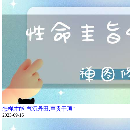
怎样才能“气沉丹田,声贯于顶”
2023-09-16