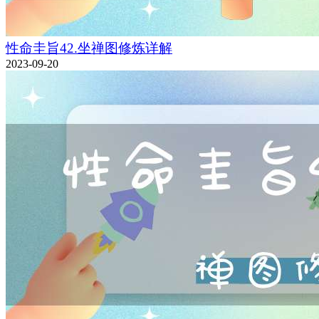
性命圭旨42.坐禅图修炼详解
2023-09-20