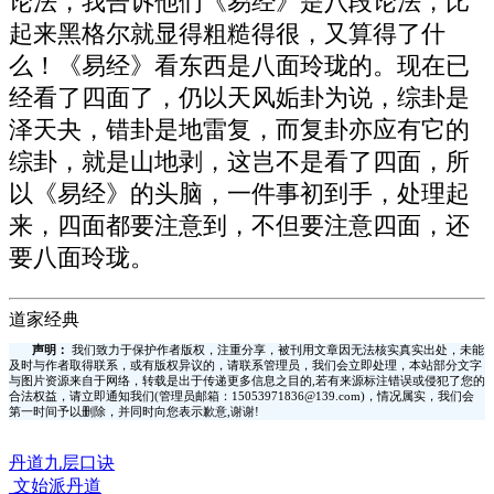
论法，我告诉他们《易经》是八段论法，比
起来黑格尔就显得粗糙得很，又算得了什
么！《易经》看东西是八面玲珑的。现在已
经看了四面了，仍以天风姤卦为说，综卦是
泽天夬，错卦是地雷复，而复卦亦应有它的
综卦，就是山地剥，这岂不是看了四面，所
以《易经》的头脑，一件事初到手，处理起
来，四面都要注意到，不但要注意四面，还
要八面玲珑。
道家经典
声明：
我们致力于保护作者版权，注重分享，被刊用文章因无法核实真实出处，未能
及时与作者取得联系，或有版权异议的，请联系管理员，我们会立即处理，本站部分文字
与图片资源来自于网络，转载是出于传递更多信息之目的,若有来源标注错误或侵犯了您的
合法权益，请立即通知我们(管理员邮箱：15053971836@139.com)，情况属实，我们会
第一时间予以删除，并同时向您表示歉意,谢谢!
丹道九层口诀
文始派丹道