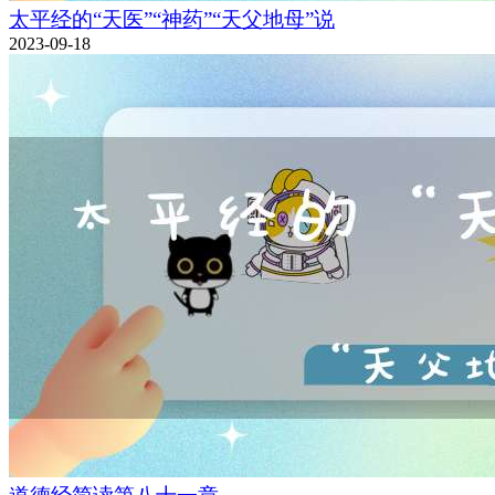
太平经的“天医”“神药”“天父地母”说
2023-09-18