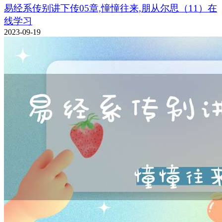
易经系传别讲下传05章,憧憧往来,朋从尔思（11）在
线学习
2023-09-19