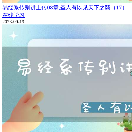
易经系传别讲上传08章,圣人有以见天下之赜（17）
在线学习
2023-09-19