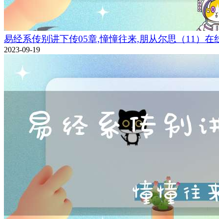
易经系传别讲下传05章,憧憧往来,朋从尔思（11）在
2023-09-19