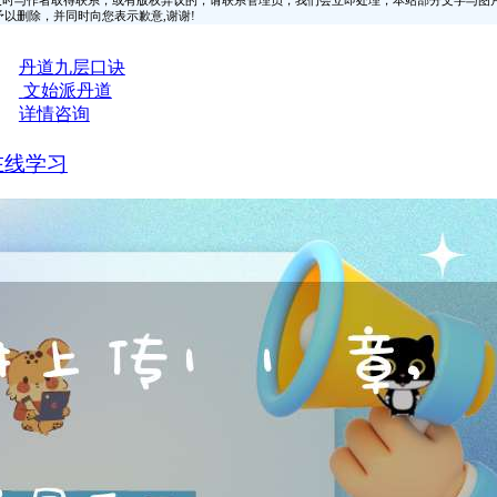
时与作者取得联系，或有版权异议的，请联系管理员，我们会立即处理，本站部分文字与图
时间予以删除，并同时向您表示歉意,谢谢!
丹道九层口诀
文始派丹道
详情咨询
在线学习