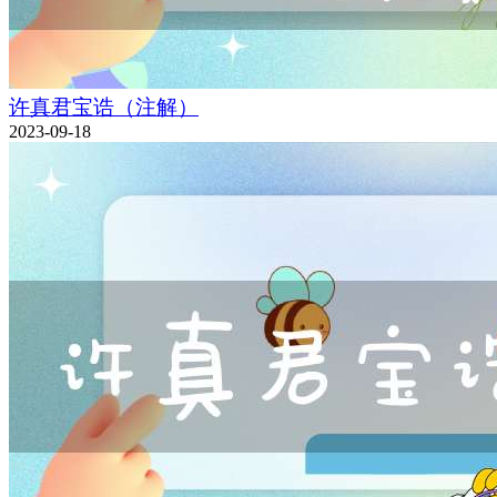
许真君宝诰（注解）
2023-09-18