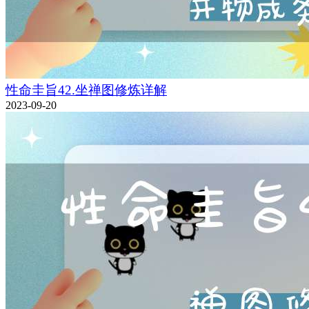
性命圭旨42.坐禅图修炼详解
2023-09-20