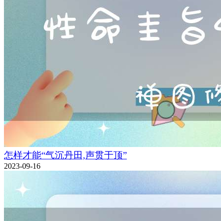
怎样才能“气沉丹田,声贯于顶”
2023-09-16