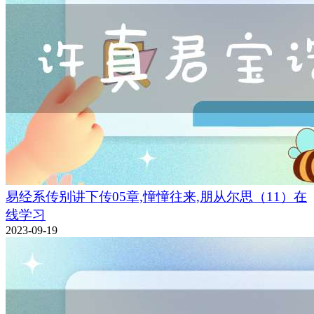
易经系传别讲下传05章,憧憧往来,朋从尔思（11）在
线学习
2023-09-19