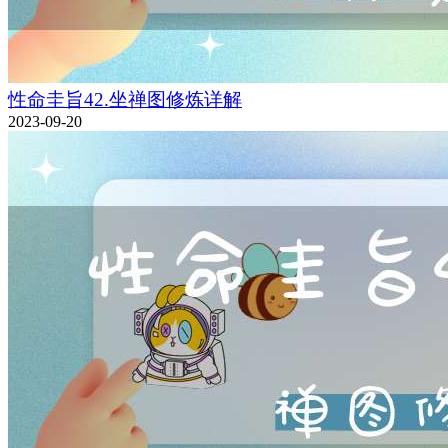
性命圭旨42.坐禅图修炼详解
2023-09-20