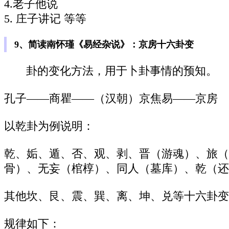
4.老子他说
5. 庄子讲记 等等
9、简读南怀瑾《易经杂说》：京房十六卦变
卦的变化方法，用于卜卦事情的预知。
孔子——商瞿——（汉朝）京焦易——京房
以乾卦为例说明：
乾、姤、遁、否、观、剥、晋（游魂）、旅（
骨）、无妄（棺椁）、同人（墓库）、乾（还
其他坎、艮、震、巽、离、坤、兑等十六卦变
规律如下：