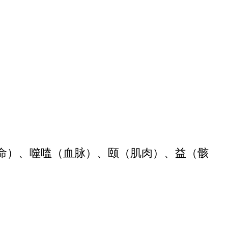
命）、噬嗑（血脉）、颐（肌肉）、益（骸