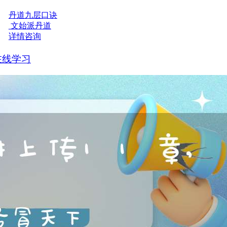
丹道九层口诀
文始派丹道
详情咨询
在线学习