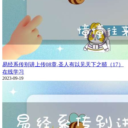
易经系传别讲上传08章,圣人有以见天下之赜（17）
在线学习
2023-09-19