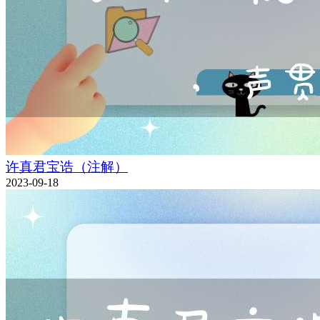
许真君宝诰（注解）
2023-09-18