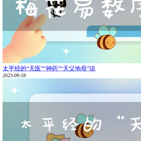
太平经的“天医”“神药”“天父地母”说
2023-09-18