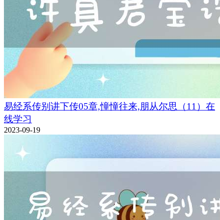
易经系传别讲下传05章,憧憧往来,朋从尔思（11）在
线学习
2023-09-19