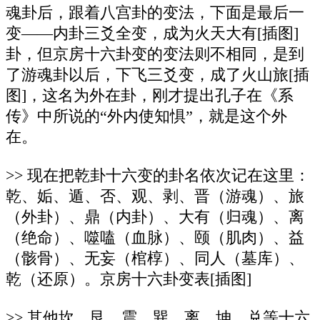
魂卦后，跟着八宫卦的变法，下面是最后一
变——内卦三爻全变，成为火天大有[插图]
卦，但京房十六卦变的变法则不相同，是到
了游魂卦以后，下飞三爻变，成了火山旅[插
图]，这名为外在卦，刚才提出孔子在《系
传》中所说的“外内使知惧”，就是这个外
在。
>> 现在把乾卦十六变的卦名依次记在这里：
乾、姤、遁、否、观、剥、晋（游魂）、旅
（外卦）、鼎（内卦）、大有（归魂）、离
（绝命）、噬嗑（血脉）、颐（肌肉）、益
（骸骨）、无妄（棺椁）、同人（墓库）、
乾（还原）。京房十六卦变表[插图]
>> 其他坎、艮、震、巽、离、坤、兑等十六