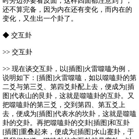
时旁边亦要看反面，这样四面都注意到了，
还不算完备，因为内在还有变化，而内在的
变化，又生出一个卦了。
◆ 交互卦
>> 交互卦
>> 现在谈交互卦，以[插图]火雷噬嗑为例，
说明如下：[插图]火雷噬嗑，如以噬嗑卦的第
二爻与第三爻、第四爻卦配上去，便成为[插
图]代表山的艮卦，这就是噬嗑卦的互卦。又
把噬嗑卦的第三爻，交到第四、第五爻上
去，便成为[插图]代表水的坎卦，这就是噬嗑
卦的交卦。再把噬嗑卦的交卦[插图]和互卦
[插图]重叠起来，便成为[插图]水山蹇卦，于