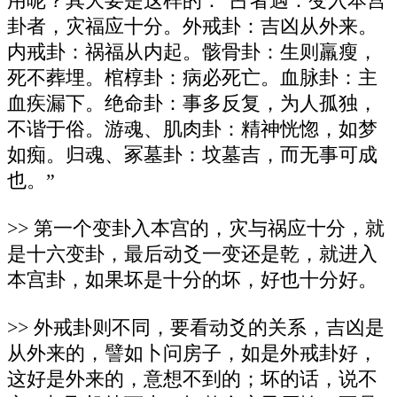
用呢？其大要是这样的：“占者遇：变入本宫
卦者，灾福应十分。外戒卦：吉凶从外来。
内戒卦：祸福从内起。骸骨卦：生则羸瘦，
死不葬埋。棺椁卦：病必死亡。血脉卦：主
血疾漏下。绝命卦：事多反复，为人孤独，
不谐于俗。游魂、肌肉卦：精神恍惚，如梦
如痴。归魂、冢墓卦：坟墓吉，而无事可成
也。”
>> 第一个变卦入本宫的，灾与祸应十分，就
是十六变卦，最后动爻一变还是乾，就进入
本宫卦，如果坏是十分的坏，好也十分好。
>> 外戒卦则不同，要看动爻的关系，吉凶是
从外来的，譬如卜问房子，如是外戒卦好，
这好是外来的，意想不到的；坏的话，说不