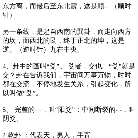
东方离，而最后至东北震，这是顺。（顺时
针）
另一条线，是起自西南的巽卦，而走向西方
的坎，而西北的艮，终于正北的坤，这是
逆。（逆时针）九在中央。
4、卦中的画叫“爻”。 爻者，交也。“爻”就是
交？卦在告诉我们，宇宙间万事万物，时时
都在交流，不停地发生关系，引起变化，所
以叫做“爻”。
5、 完整的—，叫“阳爻”；中间断裂的- -，叫
阴爻。
? 乾卦 ：代表天，男人，手背