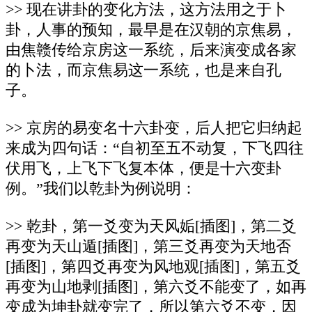
>> 现在讲卦的变化方法，这方法用之于卜
卦，人事的预知，最早是在汉朝的京焦易，
由焦赣传给京房这一系统，后来演变成各家
的卜法，而京焦易这一系统，也是来自孔
子。
>> 京房的易变名十六卦变，后人把它归纳起
来成为四句话：“自初至五不动复，下飞四往
伏用飞，上飞下飞复本体，便是十六变卦
例。”我们以乾卦为例说明：
>> 乾卦，第一爻变为天风姤[插图]，第二爻
再变为天山遁[插图]，第三爻再变为天地否
[插图]，第四爻再变为风地观[插图]，第五爻
再变为山地剥[插图]，第六爻不能变了，如再
变成为坤卦就变完了，所以第六爻不变，因