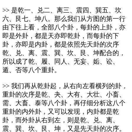
>> 是乾一、兑二、离三、震四、巽五、坎
六、艮七、坤八。那么我们从方图的第一行
由下往上看，全部八个卦，每卦的上卦，亦
即是外卦，都是天亦即乾卦，而每卦的下
卦，亦即是内卦，都是依照先天卦的次序
乾、兑、离、震、巽、坎、艮、坤配合的，
所以成了乾、履、同人、无妄、姤、讼、
遁、否等八个重卦。
>> 我们再从乾卦起，从右向左看横列的卦，
重卦的次序是乾、夬、大有、大壮、小畜、
需、大畜、泰等八个卦，再仔细分析这八个
重卦的内外卦，又可以发现，内卦都是乾
卦，而外卦从右到左，则是乾、兑、离、
震、巽、坎、艮、坤，又是先天卦的次序。