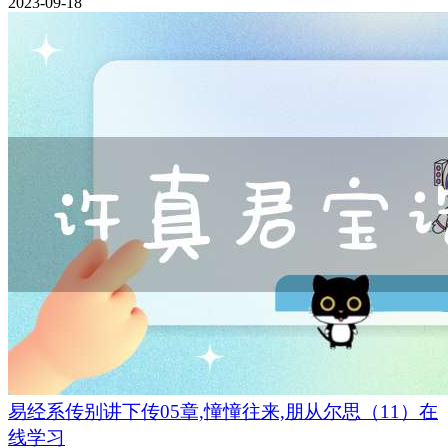
2023-09-18
易经系传别讲下传05章,憧憧往来,朋从尔思（11）在
线学习