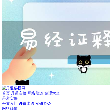
首页
丹道实修
网络修道
命理大全
丹道实修
丹道入门
丹道术语
实修答疑
网络修道