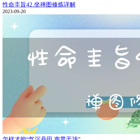
性命圭旨42.坐禅图修炼详解
2023-09-20
怎样才能“气沉丹田,声贯于顶”