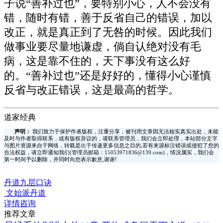
子说“善补过也”，要特别小心，人不会没有
错，随时有错，善于反省自己的错误，加以
改正，就是真正到了无咎的时候。因此我们
做事业要尽量地谦虚，倘自认绝对没有毛
病，这是靠不住的，天下事没有这么好
的。“善补过也”还是好好的，懂得小心谨慎
反省与改正错误，这是最高的哲学。
道家经典
声明：
我们致力于保护作者版权，注重分享，被刊用文章因无法核实真实出处，未能
及时与作者取得联系，或有版权异议的，请联系管理员，我们会立即处理，本站部分文字
与图片资源来自于网络，转载是出于传递更多信息之目的,若有来源标注错误或侵犯了您的
合法权益，请立即通知我们(管理员邮箱：15053971836@139.com)，情况属实，我们会
第一时间予以删除，并同时向您表示歉意,谢谢!
丹道九层口诀
文始派丹道
详情咨询
推荐文章