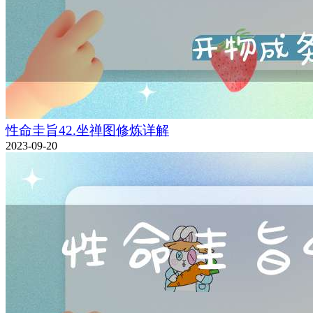
性命圭旨42.坐禅图修炼详解
2023-09-20