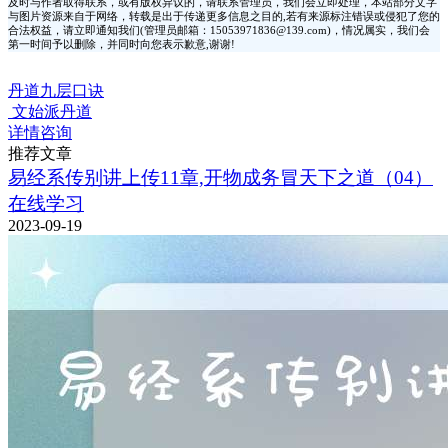
及时与作者取得联系，或有版权异议的，请联系管理员，我们会立即处理，本站部分文字
与图片资源来自于网络，转载是出于传递更多信息之目的,若有来源标注错误或侵犯了您的
合法权益，请立即通知我们(管理员邮箱：15053971836@139.com)，情况属实，我们会
第一时间予以删除，并同时向您表示歉意,谢谢!
丹道九层口诀
文始派丹道
详情咨询
推荐文章
易经系传别讲上传11章,开物成务冒天下之道（04）
在线学习
2023-09-19