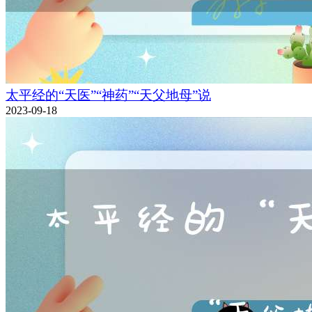
太平经的“天医”“神药”“天父地母”说
2023-09-18