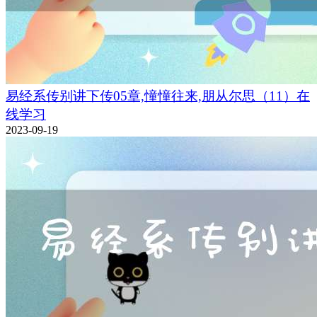
易经系传别讲下传05章,憧憧往来,朋从尔思（11）在
线学习
2023-09-19