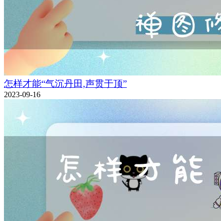
怎样才能“气沉丹田,声贯于顶”
2023-09-16