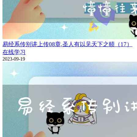
易经系传别讲上传08章,圣人有以见天下之赜（17）
在线学习
2023-09-19