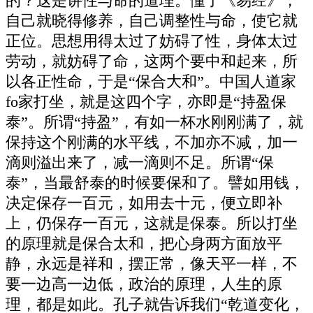
的？这是讲性与命的道理。懂了《易经》，
自己就晓得修养，自己调整性与命，使它就
正位。思想用得太过了妨碍了性，身体太过
劳动，就妨碍了命，这两个要中和起来，所
以各正性命，于是“保合大和”。中国人道家
fo家打坐，就是这四个字，亦即是“持盈保
泰”。所谓“持盈”，有如一杯水刚刚满了，就
保持这个刚满的水平线，不加亦不减，加一
滴则溢出来了，减一滴则不足。所谓“保
泰”，当最舒泰的时候要保和了。譬如用钱，
决定保存一百元，如用去十元，便立即补
上，仍保存一百元，这就是保泰。所以打坐
的原理就是保合太和，把心身两方面放平
静，永远是祥和，摆正常，像天平一样，不
要一边高一边低，政治的原理，人生的原
理，都是如此。孔子就告诉我们“乾道变化，