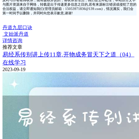
及时与作者取得联系，或有版权异议的，请联系管理员，我们会立即处理，本站部分文字
与图片资源来自于网络，转载是出于传递更多信息之目的,若有来源标注错误或侵犯了您的
合法权益，请立即通知我们(管理员邮箱：15053971836@139.com)，情况属实，我们会
第一时间予以删除，并同时向您表示歉意,谢谢!
丹道九层口诀
文始派丹道
详情咨询
推荐文章
易经系传别讲上传11章,开物成务冒天下之道（04）
在线学习
2023-09-19