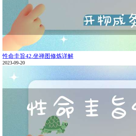
性命圭旨42.坐禅图修炼详解
2023-09-20