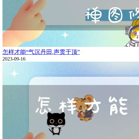
怎样才能“气沉丹田,声贯于顶”
2023-09-16