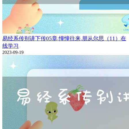
易经系传别讲下传05章,憧憧往来,朋从尔思（11）在
线学习
2023-09-19