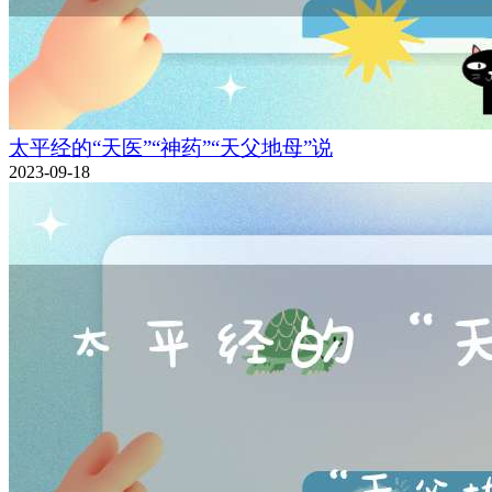
太平经的“天医”“神药”“天父地母”说
2023-09-18