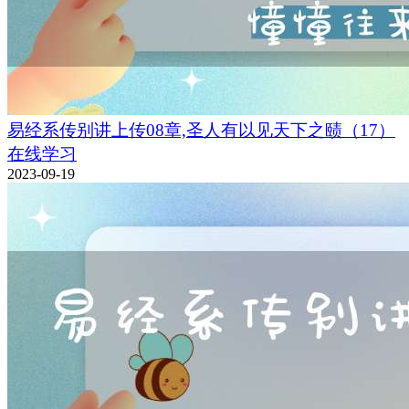
易经系传别讲上传08章,圣人有以见天下之赜（17）
在线学习
2023-09-19