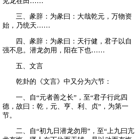
见龙在田……
三、彖辞：为彖曰：大哉乾元，万物资
始，乃统天……
四、彖辞：为彖曰：天行健，君子以自
强不息。潜龙勿用，阳在下也……
五、文言
乾卦的《文言》中又分为六节：
一、自“元者善之长”，至“君子行此四
德，故曰：乾，元、亨、利、贞”，为第一
节。
二、自“初九日潜龙勿用”，至“上九曰亢