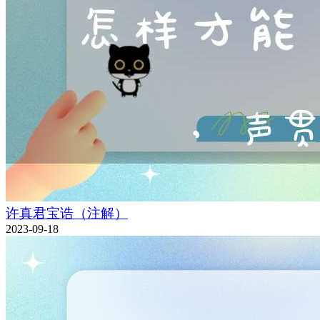
许真君宝诰（注解）
2023-09-18