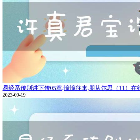
易经系传别讲下传05章,憧憧往来,朋从尔思（11）在
2023-09-19