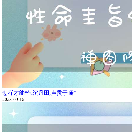
怎样才能“气沉丹田,声贯于顶”
2023-09-16