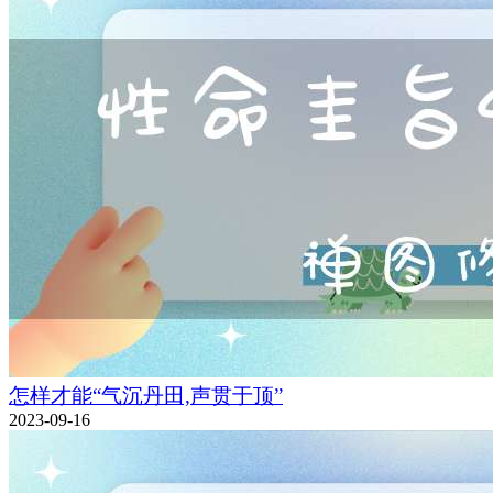
怎样才能“气沉丹田,声贯于顶”
2023-09-16