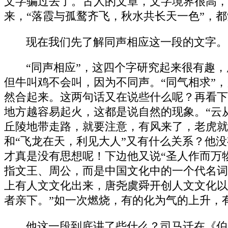
文字骗过去了。古人的文章，文字境界很高，
来，“落霞与孤鹜齐飞，秋水共长天一色”，
现在我们先了解同声相应这一段的文字。
“同声相应”，这四个字研究起来很有趣
但牛叫鸡不会叫，因为不同声。“同气相求”
然合起来。这两句话又在说些什么呢？再看下
地方越容易起火，这都是说自然的现象。“云
丘陵地带走路，就要注意，有风来了，老虎就
和“飞龙在天，利见大人”又有什么关系？他
才真是没有思想呢！下边他又说“圣人作而万
指文王、周公，而是中国文化中的一个代名词，
上有人文文化出来，唐尧虞舜开创人文文化以
者亲下。”如一次燃烧，有的化为气的上升，
他这一段到底讲了些什么？司马迁在《伯