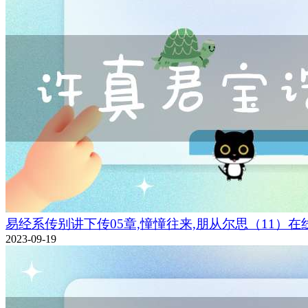
易经系传别讲下传05章,憧憧往来,朋从尔思（11）在
2023-09-19