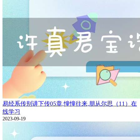
易经系传别讲下传05章,憧憧往来,朋从尔思（11）在
线学习
2023-09-19