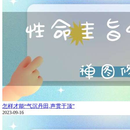
怎样才能“气沉丹田,声贯于顶”
2023-09-16