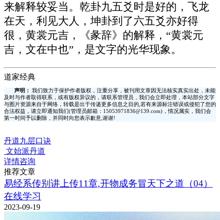
来解释较妥当。乾卦九五爻时是好的，飞龙
在天，利见大人，坤卦到了六五爻亦好得
很，黄裳元吉，《彖辞》的解释，“黄裳元
吉，文在中也”，是文字的光华现象。
道家经典
声明：
我们致力于保护作者版权，注重分享，被刊用文章因无法核实真实出处，未能
及时与作者取得联系，或有版权异议的，请联系管理员，我们会立即处理，本站部分文字
与图片资源来自于网络，转载是出于传递更多信息之目的,若有来源标注错误或侵犯了您的
合法权益，请立即通知我们(管理员邮箱：15053971836@139.com)，情况属实，我们会
第一时间予以删除，并同时向您表示歉意,谢谢!
丹道九层口诀
文始派丹道
详情咨询
推荐文章
易经系传别讲上传11章,开物成务冒天下之道（04）
在线学习
2023-09-19