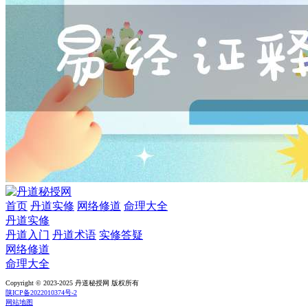
首页
丹道实修
网络修道
命理大全
丹道实修
丹道入门
丹道术语
实修答疑
网络修道
命理大全
Copyright © 2023-2025 丹道秘授网 版权所有
陕ICP备2022010374号-2
网站地图