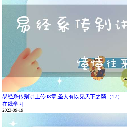
易经系传别讲上传08章,圣人有以见天下之赜（17）
在线学习
2023-09-19