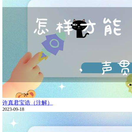
许真君宝诰（注解）
2023-09-18