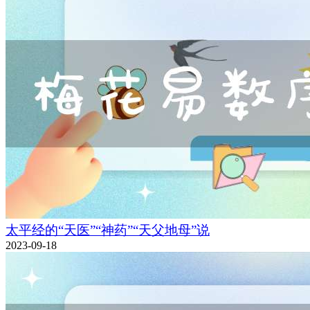
太平经的“天医”“神药”“天父地母”说
2023-09-18