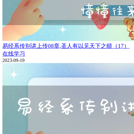
易经系传别讲上传08章,圣人有以见天下之赜（17）
在线学习
2023-09-19