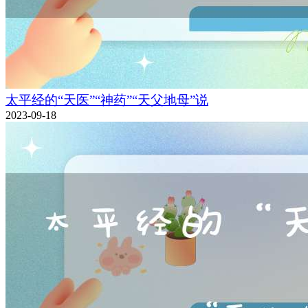
太平经的“天医”“神药”“天父地母”说
2023-09-18