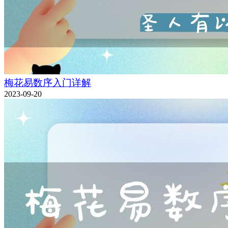
梅花易数序入门详解
2023-09-20