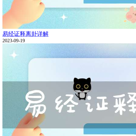
易经证释离卦详解
2023-09-19