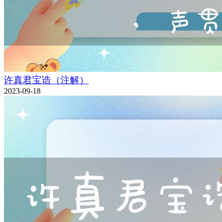
许真君宝诰（注解）
2023-09-18