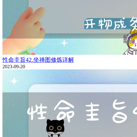
性命圭旨42.坐禅图修炼详解
2023-09-20