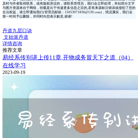
及时与作者取得联系，或有版权异议的，请联系管理员，我们会立即处理，本站部分文字
与图片资源来自于网络，转载是出于传递更多信息之目的,若有来源标注错误或侵犯了您的
合法权益，请立即通知我们(管理员邮箱：15053971836@139.com)，情况属实，我们会
第一时间予以删除，并同时向您表示歉意,谢谢!
丹道九层口诀
文始派丹道
详情咨询
推荐文章
易经系传别讲上传11章,开物成务冒天下之道（04）
在线学习
2023-09-19