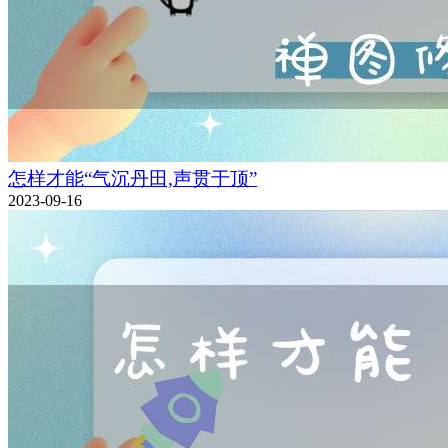
怎样才能“气沉丹田,声贯于顶”
2023-09-16