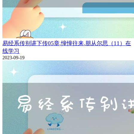
易经系传别讲下传05章,憧憧往来,朋从尔思（11）在
线学习
2023-09-19