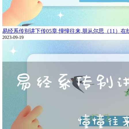
易经系传别讲下传05章,憧憧往来,朋从尔思（11）在
2023-09-19