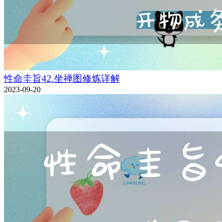
性命圭旨42.坐禅图修炼详解
2023-09-20