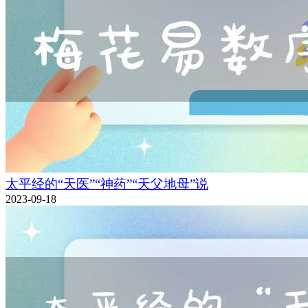
太平经的“天医”“神药”“天父地母”说
2023-09-18