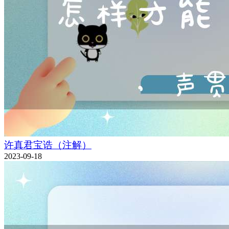
许真君宝诰（注解）
2023-09-18