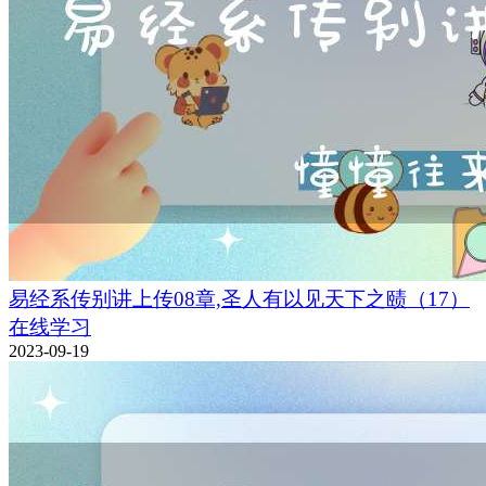
易经系传别讲上传08章,圣人有以见天下之赜（17）
在线学习
2023-09-19