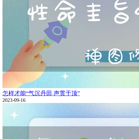
怎样才能“气沉丹田,声贯于顶”
2023-09-16