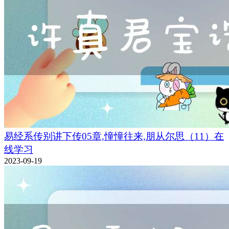
易经系传别讲下传05章,憧憧往来,朋从尔思（11）在
线学习
2023-09-19