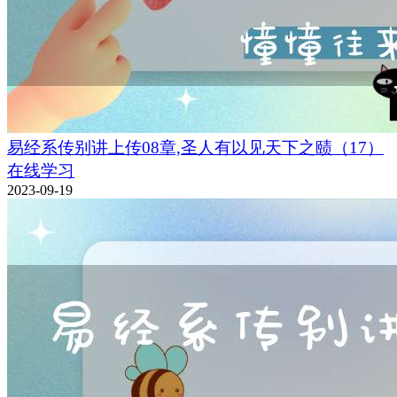
易经系传别讲上传08章,圣人有以见天下之赜（17）
在线学习
2023-09-19