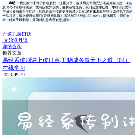
声明：
我们致力于保护作者版权，注重分享，被刊用文章因无法核实真实出处，未能
及时与作者取得联系，或有版权异议的，请联系管理员，我们会立即处理，本站部分文字
与图片资源来自于网络，转载是出于传递更多信息之目的,若有来源标注错误或侵犯了您的
合法权益，请立即通知我们(管理员邮箱：15053971836@139.com)，情况属实，我们会
第一时间予以删除，并同时向您表示歉意,谢谢!
丹道九层口诀
文始派丹道
详情咨询
推荐文章
易经系传别讲上传11章,开物成务冒天下之道（04）
在线学习
2023-09-19