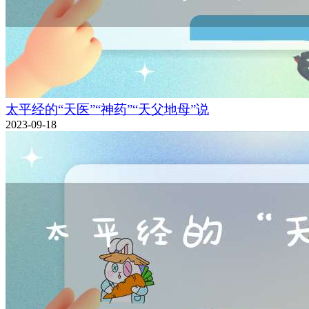
太平经的“天医”“神药”“天父地母”说
2023-09-18