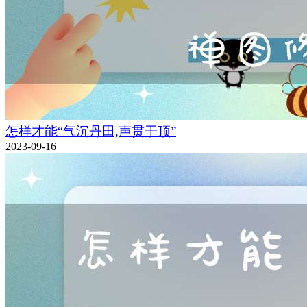
怎样才能“气沉丹田,声贯于顶”
2023-09-16