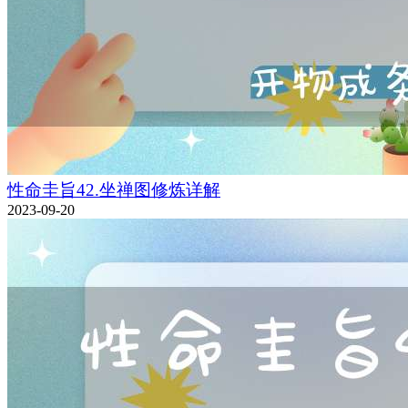
性命圭旨42.坐禅图修炼详解
2023-09-20