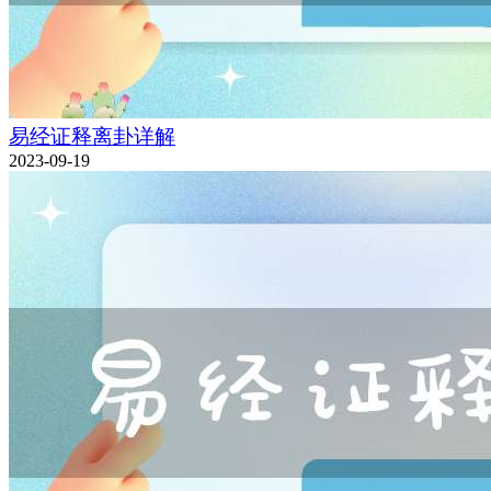
易经证释离卦详解
2023-09-19