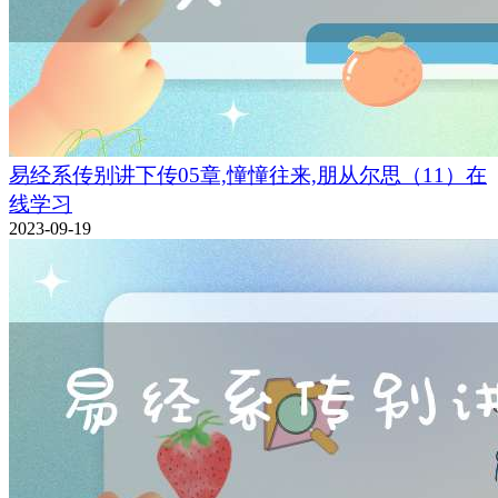
易经系传别讲下传05章,憧憧往来,朋从尔思（11）在
线学习
2023-09-19