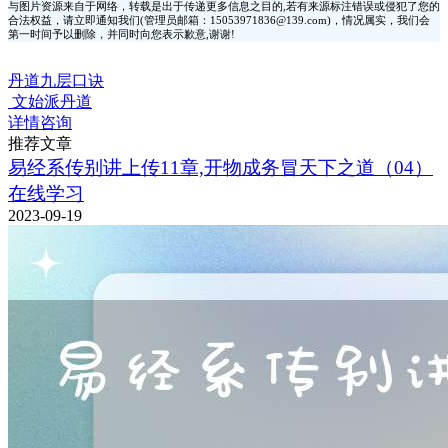
与图片资源来自于网络，转载是出于传递更多信息之目的,若有来源标注错误或侵犯了您的
合法权益，请立即通知我们(管理员邮箱：15053971836@139.com)，情况属实，我们会
第一时间予以删除，并同时向您表示歉意,谢谢!
丹道九层口诀
文始派丹道
详情咨询
推荐文章
易经系传别讲上传11章,开物成务冒天下之道（04）
在线学习
2023-09-19