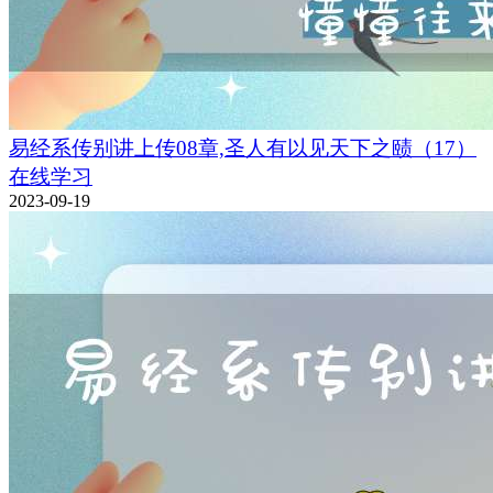
易经系传别讲上传08章,圣人有以见天下之赜（17）
在线学习
2023-09-19