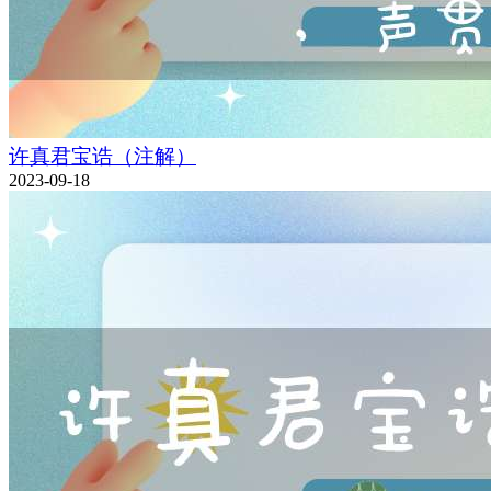
许真君宝诰（注解）
2023-09-18