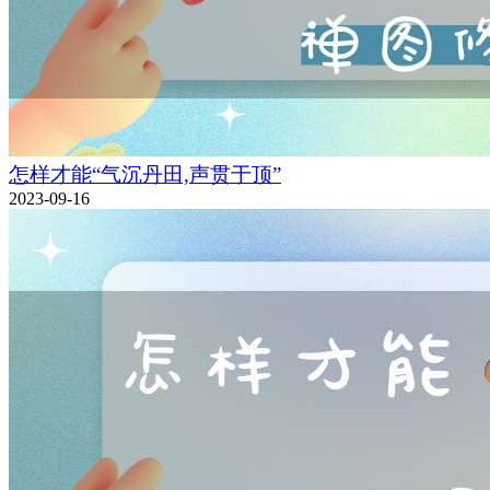
怎样才能“气沉丹田,声贯于顶”
2023-09-16