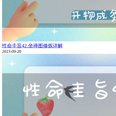
性命圭旨42.坐禅图修炼详解
2023-09-20