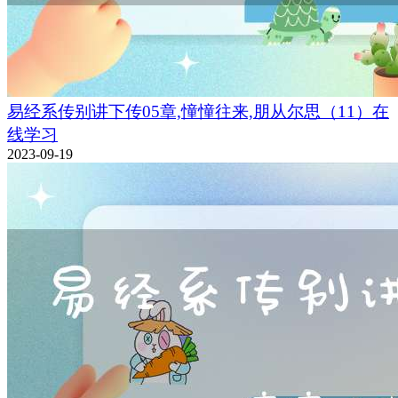
易经系传别讲下传05章,憧憧往来,朋从尔思（11）在
线学习
2023-09-19