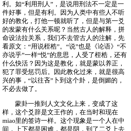
利。如“利用刑人”，是说用刑法不一定是一
件好事，但是有利。因为人类中有些人不听
好的教化，打他一顿就听了，但是与第一爻
的发蒙有什么关系呢？当然古人的解释，拼
命设法拉关系，我们不去管古人的注解，先
看原文：“用说桎梏”。“说”也是《论语》“不
亦说乎”一样“悦”的意思，人受了桎梏，还有
什么快活？因为这是教化，就是蒙以养正，
犯了罪受惩罚后。因此教化过来，就是很高
兴的事，“以往吝”卜到这个卦，是倒媚的，
不必去做了。
蒙卦一推到人文文化上来，变成了这
样，这个爻辞是文王作的，在当时和现在
miao里的签诗一样。这个现象是一个人在中
间，上下都是困难，都是阴，到了二爻上去