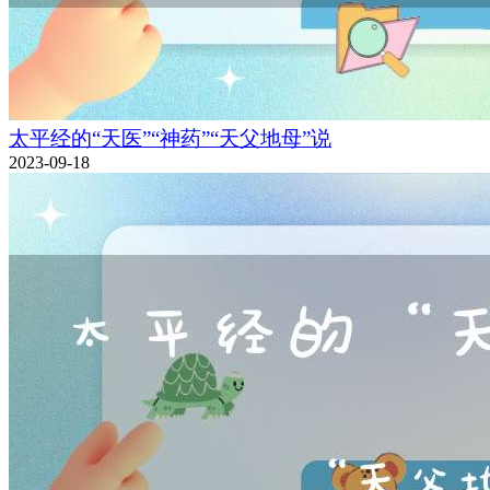
太平经的“天医”“神药”“天父地母”说
2023-09-18