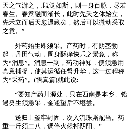
天之气游之，.既觉如斯，则一身百脉，尽若
春生。春意融而渐长，此时先夭之体始立，
先禾立而后天愈退藏矣，然后可以微动采取
之意。”
外药始生即须采。产药时，有阴茎勃
起，丹田气动，周身酥痒快乐之景象，称
为“消息”。消息一到，药动神知，便须急用
真意捕捉，使其运循任督升华，这一过程称
为“采药”。(悟真篇)就此说:
“要知产药川源处，只在西南是本乡。铅
遇癸生须急采，金逢望后不堪尝。
送归土釜牢封固，次入流珠厮配当。药
重一斤须二八，调停火候托阴阳。”