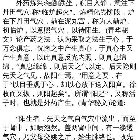
外药炼采:结跏跌坐，瞑目入静，意注下
丹田气穴.称“临炉起火”。炼精化炁阶段，炉
在下丹田气穴，鼎在泥丸宫，称为大鼎炉。
初临炉，以意照气穴，以待阳生。(青华秘
文》论产药之法，认为采取之法生于心，于
万念俱忘、恍惚之中产生真心，于真心中又
产生真意，以此真意反光内照，则真息绵
绵，“真息绵绵，则后天之气以定。后天隐则
先夭之气见，故阳生焉。”用意之要，在
于“以目垂观于心，却以心放下送入阳宫。徐
收而又纵，则阳起矣”。所谓“阳起”，又称活
子时、也就是外药产生。(青华秘文)论道:
“阳生者，先天之气自气穴中流出，而至
于肾中，如喷泡然。盖两肾中间，有一缕透
气穴，乃父母交姚之后，始生脉络也。故先