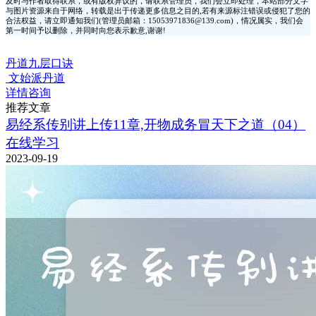
及时与作者取得联系，或有版权异议的，请联系管理员，我们会立即处理，本站部分文字
与图片资源来自于网络，转载是出于传递更多信息之目的,若有来源标注错误或侵犯了您的
合法权益，请立即通知我们(管理员邮箱：15053971836@139.com)，情况属实，我们会
第一时间予以删除，并同时向您表示歉意,谢谢!
丹道九层口诀
文始派丹道
详情咨询
推荐文章
易经系传别讲上传11章,开物成务冒天下之道（04）
在线学习
2023-09-19