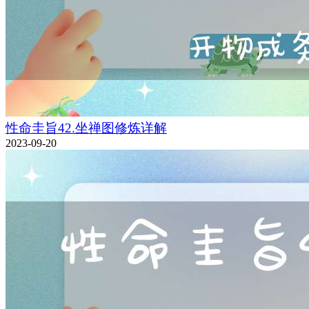
性命圭旨42.坐禅图修炼详解
2023-09-20