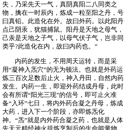
失，乃采先天一气，真阴真阳二八同类之
物，擒在一时辰内，炼成一粒至阳之丹，号
曰真铅。此造化在外。故曰外药。以此阳丹
点己阴汞，犹猫捕鼠。阳丹是夭地之母气，
己汞是天地之子气，以母气伏子气，岂非同
类乎?此造化在内，故曰内药也。”
内药的发生，不用周天运转，而是采
用“凝神入炁穴”的无为顿法。也就是外药运
炼三百次足数后止火，神入丹田，自然内药
发生。内药一生，即迎外药结成丹母，此时
会有所谓“阳光三现”的信号，即可止火准
备“入环”七日，将内外药合凝之丹母，炼成
大药，进入下一个阶段，亦即炼炁化
神。“炁”就是内外药合凝之药，也就是人体
先天元精经神火提炼烹制后的生命能量物