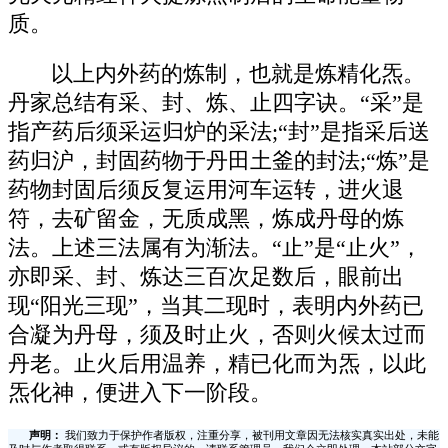
质。
以上内外药的炼制，也就是炼精化炁。
丹家总结有采、封、炼、止四字诀。“采”是
指产药后须采运归炉的采法;“封”是指采后送
药归沪，封固药物于丹田土釜的封法;“炼”是
药物封固后须反复运用河车运转，进火退
符，去矿留金，无质成黑，炼成丹母的炼
法。上述三法属有为渐法。“止”是“止火”，
亦即采、封、炼达三百次足数后，眼前出
现“阳光三现”，当其二现时，表明内外药已
合凝为丹母，须及时止火，否则火候太过而
丹老。止火后用温养，精已化而为炁，以此
炁化神，便进入下一阶段。
声明：
我们致力于保护作者版权，注重分享，被刊用文章因无法核实真实出处，未能