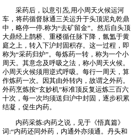
采药后，以意引炁,用小周天火候运河
车，将药循督脉通三关运升于头顶泥丸乾鼎
中，略停一停.称为“去矿留金”。然后自头顶
大鼎经上鹊桥、重楼循任脉下降，氤氲于黄
庭之上，转入下沪封固积存。这一过程，即
称为“采药归炉”。每炼药一转，称为一个小
周天。其意念及呼吸之法，称小周天火候。
小周天火候须用逆式呼吸。每行一周天，算
作炼药一次。因其由外转内，故谓之外药。
外药烹炼按“玄妙机”标准顶反复运炼三百六
十次，每一次均须送归沪中封固，逐步积累
结凝，促生内药。
内药采炼:内药之说，见于《悟真篇》
词:“内药还同外药，内通外亦须通。丹头和