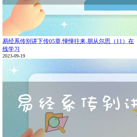
易经系传别讲下传05章,憧憧往来,朋从尔思（11）在
线学习
2023-09-19