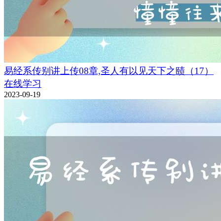
易经系传别讲上传08章,圣人有以见天下之赜（17）
在线学习
2023-09-19