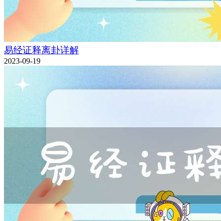
易经证释离卦详解
2023-09-19