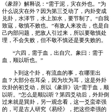
《彖辞》解释说：“需于泥，灾在外也。”为
什么说灾在外？因为第三爻动了，内卦变成
兑卦，水泽节，水上加水，要节制了。“自我
致寇，敬慎不败也。”有敌人来攻击，也是自
己内部问题，把敌人引过来，所以要敬慎处
理，不会失败，但不敬不慎还是要失败的。
“六四，需于血，出自穴。象曰：需于
血，顺以听也。”
卜到这个卦，有流血的事，在哪里出
血？大部分在耳朵，因为坎为耳，这是外卦
坎卦的初爻动，所以《彖辞》说“需于血，顺
以听。”怎么是顺以听？第四爻动后，外卦倒
过来就是巽卦，另一观念看，这一爻蛮牵强
的，可是古人研究《易经》，把这些牵强的