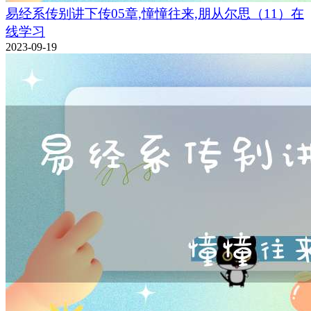
易经系传别讲下传05章,憧憧往来,朋从尔思（11）在
线学习
2023-09-19