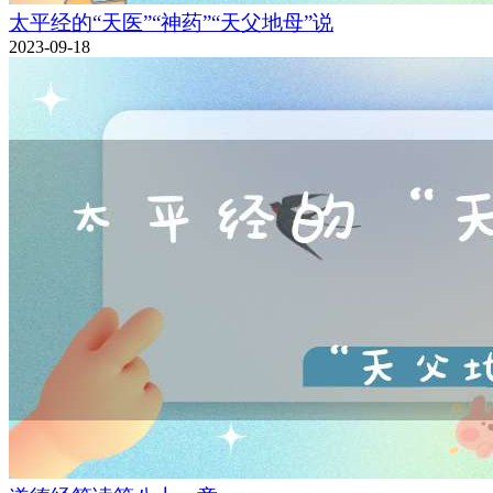
太平经的“天医”“神药”“天父地母”说
2023-09-18