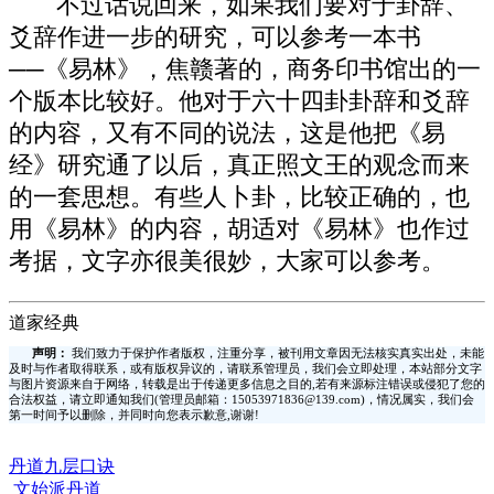
不过话说回来，如果我们要对于卦辞、
爻辞作进一步的研究，可以参考一本书
──《易林》，焦赣著的，商务印书馆出的一
个版本比较好。他对于六十四卦卦辞和爻辞
的内容，又有不同的说法，这是他把《易
经》研究通了以后，真正照文王的观念而来
的一套思想。有些人卜卦，比较正确的，也
用《易林》的内容，胡适对《易林》也作过
考据，文字亦很美很妙，大家可以参考。
道家经典
声明：
我们致力于保护作者版权，注重分享，被刊用文章因无法核实真实出处，未能
及时与作者取得联系，或有版权异议的，请联系管理员，我们会立即处理，本站部分文字
与图片资源来自于网络，转载是出于传递更多信息之目的,若有来源标注错误或侵犯了您的
合法权益，请立即通知我们(管理员邮箱：15053971836@139.com)，情况属实，我们会
第一时间予以删除，并同时向您表示歉意,谢谢!
丹道九层口诀
文始派丹道