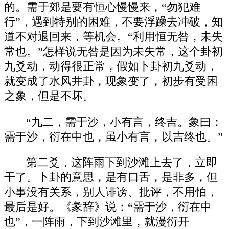
的。需于郊是要有恒心慢慢来，“勿犯难
行”，遇到特别的困难，不要浮躁去冲破，知
道不对退回来，等机会。“利用恒无咎，未失
常也。”怎样说无咎是因为未失常，这个卦初
九爻动，动得很正常，假如卜卦初九爻动，
就变成了水风井卦，现象变了，初步有受困
之象，但是不坏。
“九二，需于沙，小有言，终吉。象曰：
需于沙，衍在中也，虽小有言，以吉终也。”
第二爻，这阵雨下到沙滩上去了，立即
干了。卜卦的意思，是有口舌，是非多，但
小事没有关系，别人诽谤、批评，不用怕，
最后是好。《彖辞》说：“需于沙，衍在中
也”，一阵雨，下到沙滩里，就漫衍开