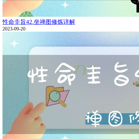
性命圭旨42.坐禅图修炼详解
2023-09-20