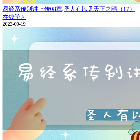
易经系传别讲上传08章,圣人有以见天下之赜（17）
在线学习
2023-09-19