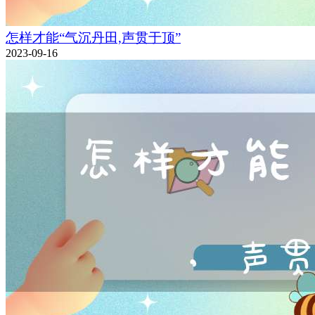
怎样才能“气沉丹田,声贯于顶”
2023-09-16