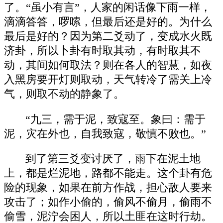
了。“虽小有言”，人家的闲话像下雨一样，
滴滴答答，啰嗦，但最后还是好的。为什么
最后是好的？因为第二爻动了，变成水火既
济卦，所以卜卦有时取其动，有时取其不
动，其间如何取法？则在各人的智慧，如夜
入黑房要开灯则取动，天气转冷了需关上冷
气，则取不动的静象了。
“九三，需于泥，致寇至。象曰：需于
泥，灾在外也，自我致寇，敬慎不败也。”
到了第三爻变讨厌了，雨下在泥土地
上，都是烂泥地，路都不能走。这个卦有危
险的现象，如果在前方作战，担心敌人要来
攻击了；如作小偷的，偷风不偷月，偷雨不
偷雪，泥泞会困人，所以土匪在这时行劫。