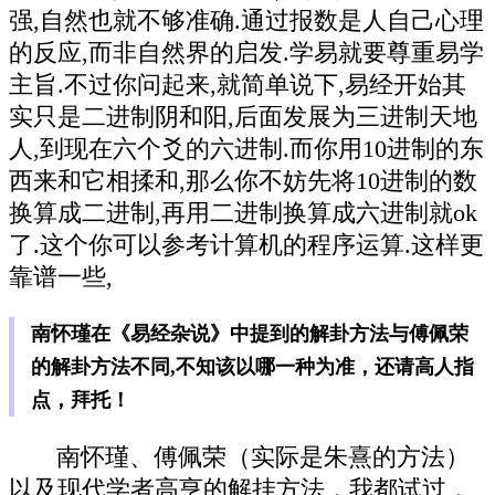
强,自然也就不够准确.通过报数是人自己心理
的反应,而非自然界的启发.学易就要尊重易学
主旨.不过你问起来,就简单说下,易经开始其
实只是二进制阴和阳,后面发展为三进制天地
人,到现在六个爻的六进制.而你用10进制的东
西来和它相揉和,那么你不妨先将10进制的数
换算成二进制,再用二进制换算成六进制就ok
了.这个你可以参考计算机的程序运算.这样更
靠谱一些,
南怀瑾在《易经杂说》中提到的解卦方法与傅佩荣
的解卦方法不同,不知该以哪一种为准，还请高人指
点，拜托！
南怀瑾、傅佩荣（实际是朱熹的方法）
以及现代学者高亨的解挂方法，我都试过，