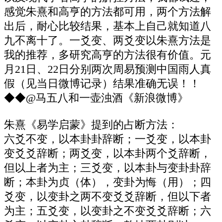
感觉朱熹和高亨的方法都可用，两个方法解
出后，耐心比较结果，基本上自己就知道八
九不离十了。一爻变、两爻变以朱熹方法是
我的推荐，多研究高亨的方法很有价值。元
月21日、22日分别两次周易预测中国雨人真
假（见当日微博记录）结果准确无误！！
◆◆@马五八和一壶浊酒《新浪微博》
朱熹《易学启蒙》提到的占断方法：
六爻不变，以本卦卦辞断；一爻变，以本卦
变爻爻辞断；两爻变，以本卦两个爻辞断，
但以上者为主；三爻变，以本卦与变卦卦辞
断；本卦为贞（体），变卦为悔（用）；四
爻变，以变卦之两不变爻爻辞断，但以下者
为主；五爻变，以变卦之不变爻爻辞断；六