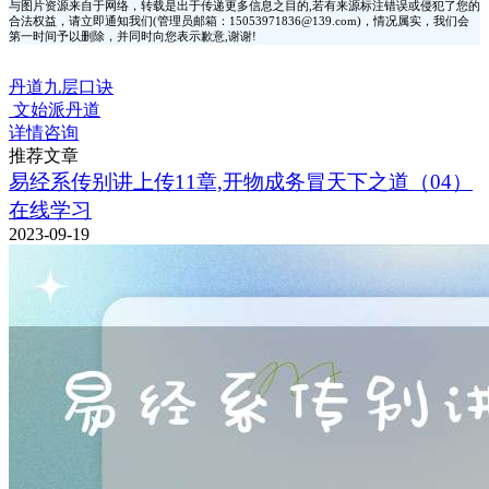
与图片资源来自于网络，转载是出于传递更多信息之目的,若有来源标注错误或侵犯了您的
合法权益，请立即通知我们(管理员邮箱：15053971836@139.com)，情况属实，我们会
第一时间予以删除，并同时向您表示歉意,谢谢!
丹道九层口诀
文始派丹道
详情咨询
推荐文章
易经系传别讲上传11章,开物成务冒天下之道（04）
在线学习
2023-09-19