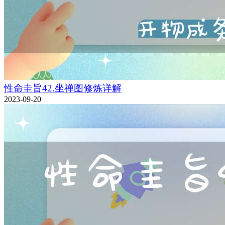
性命圭旨42.坐禅图修炼详解
2023-09-20