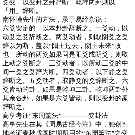
爻变，以变卦之卦辞断，乾坤两卦则以
「用」辞断。
南怀瑾先生的方法，录于易经杂说：
六爻安定的，以本卦卦辞断之。一爻动，以
动爻之爻辞断之。两爻动者，则取阴爻之爻
辞以为断，盖以“阳主过去，阴主未来”故
也。所动的两爻如果同是阳爻或阴爻，则取
上动之爻断之。三爻动者，以所动三爻的中
间一爻之爻辞为断。四爻动者，以下静之爻
辞断之。五爻动者，取静爻的爻辞断之。六
爻皆动的卦，如果是乾坤二卦。乾坤两卦外
其余各卦，如果是六爻皆动，则以变卦的彖
辞断之。
高亨考证“东周筮法”————变卦法
高亨先生在其《周易古经今注》中，独创性
地考证春秋战国时期所用的“东周筮法”之变