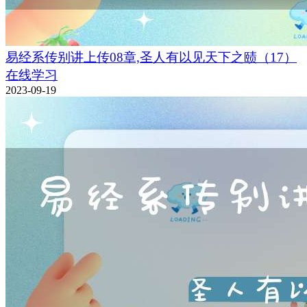
易经系传别讲上传08章,圣人有以见天下之赜（17）
在线学习
2023-09-19