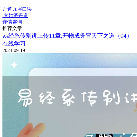
丹道九层口诀
文始派丹道
详情咨询
推荐文章
易经系传别讲上传11章,开物成务冒天下之道（04）
在线学习
2023-09-19