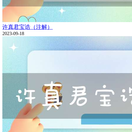
许真君宝诰（注解）
2023-09-18