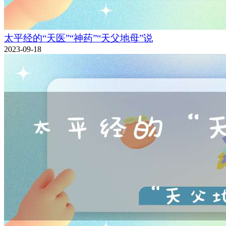
太平经的“天医”“神药”“天父地母”说
2023-09-18