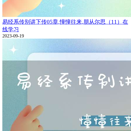
易经系传别讲下传05章,憧憧往来,朋从尔思（11）在
线学习
2023-09-19