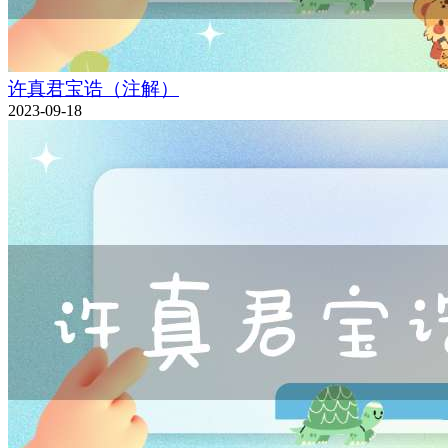
许真君宝诰（注解）
2023-09-18