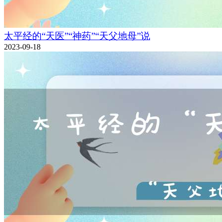
太平经的“天医”“神药”“天父地母”说
2023-09-18