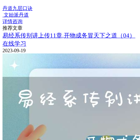
丹道九层口诀
文始派丹道
详情咨询
推荐文章
易经系传别讲上传11章,开物成务冒天下之道（04）
在线学习
2023-09-19