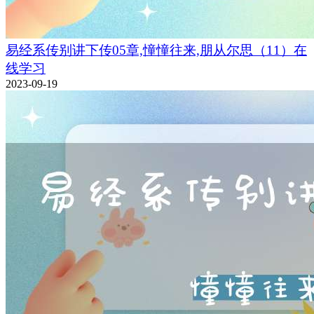
易经系传别讲下传05章,憧憧往来,朋从尔思（11）在
线学习
2023-09-19