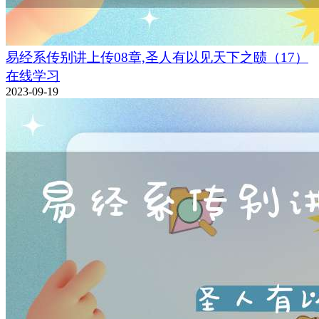
易经系传别讲上传08章,圣人有以见天下之赜（17）
在线学习
2023-09-19