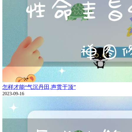
怎样才能“气沉丹田,声贯于顶”
2023-09-16