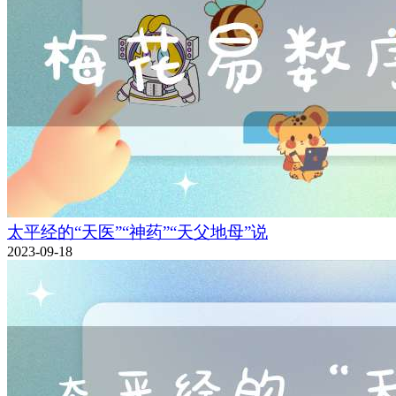
太平经的“天医”“神药”“天父地母”说
2023-09-18