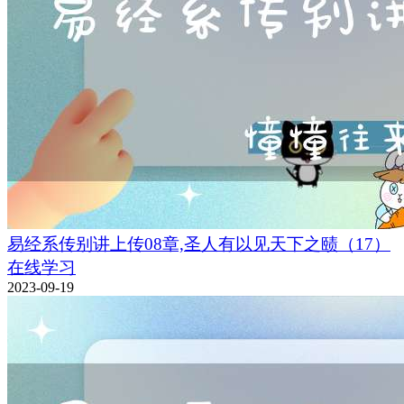
易经系传别讲上传08章,圣人有以见天下之赜（17）
在线学习
2023-09-19