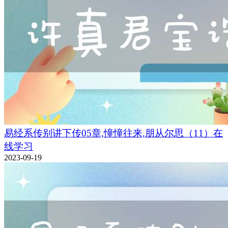
易经系传别讲下传05章,憧憧往来,朋从尔思（11）在
线学习
2023-09-19