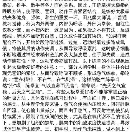
拳架、推手、散手等各方面的关系。因此，正确掌握太极拳的
呼吸方法，使呼吸、意识、动作三者紧密结合，是练好太极拳
功夫和健身、强体、养生的重要一环。田兆麟大师说：“普通
教习授徒，分为内外两部，内部为呼吸，外部为拳势。但往往
仅教外部，而不授内部。这是因为，如果授之不得其法，反滋
弊端，所以不如听其自然，日久或许能知其诀窍。”如果呼吸
配合不当，开始阶段呼吸过浅、过短，运动耗氧过多造成氧
债，将使其后的动作失调，从而导致呼吸紊乱，这时疲劳细胞
不断地通过神经末梢刺激肌肉及大脑皮层，使手脚失调，造成
动作连贯性下降，运动节奏亦被打乱。以下练拳的不良现象应
引起太极拳爱好者的注意：一、部分人初学时，身体往往会出
现无意识的紧张，从而导致呼吸不顺畅，形成憋气练拳。拳论
说：“意在精神，不在气，在气则滞”，这样的憋气练拳当
然“滞”哦！练拳宜“气以直养而无害”。前辈说：“先天之气宜
稳，后天之气宜顺”。二、有些太极拳爱好者不能够掌握正确
的呼吸方法，具体表现在练习过程中，有面红耳赤，胸口发闷
的感觉，从生理学角度来讲，憋气会使胸内压增大，阻碍静脉
血回流，使心输出量减少。而且由于憋气，可反射性的使肌肉
持续紧张，限制了组织间的交换，尤其是在氧代谢不足的情况
下，更加剧了组织的缺氧，肌肉中的乳酸浓度快速提高，导致
肢体过早产生疲劳。三、初学时，动作尚未纯熟，做不到上下