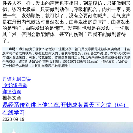
件各人不一样，发出的声音也不相同，刻意模仿，只能做到形
似。练习太极拳，只要做到动作与呼吸相配合，内外一家，完
整一气，发劲顺畅，就可以了，没有必要刻意喊声。吐气发声
是在丹田内气鼓荡时自然发出，由鼻发出的是“哼”，由嘴发出
的是“哈”，由喉发出的是“咳”。发声时也就是在发劲，一切顺
其自然，否則会散架懈体，甚至内伤到自己就不能做到善待
了。
声明：
我们致力于保护作者版权，注重分享，被刊用文章因无法核实真实出处，未能
及时与作者取得联系，或有版权异议的，请联系管理员，我们会立即处理，本站部分文字
与图片资源来自于网络，转载是出于传递更多信息之目的,若有来源标注错误或侵犯了您的
合法权益，请立即通知我们(管理员邮箱：15053971836@139.com)，情况属实，我们会
第一时间予以删除，并同时向您表示歉意,谢谢!
丹道九层口诀
文始派丹道
详情咨询
推荐文章
易经系传别讲上传11章,开物成务冒天下之道（04）
在线学习
2023-09-19