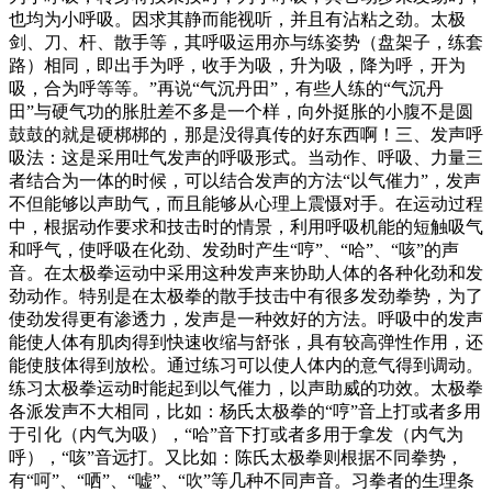
也均为小呼吸。因求其静而能视听，并且有沾粘之劲。太极
剑、刀、杆、散手等，其呼吸运用亦与练姿势（盘架子，练套
路）相同，即出手为呼，收手为吸，升为吸，降为呼，开为
吸，合为呼等等。”再说“气沉丹田”，有些人练的“气沉丹
田”与硬气功的胀肚差不多是一个样，向外挺胀的小腹不是圆
鼓鼓的就是硬梆梆的，那是没得真传的好东西啊！三、发声呼
吸法：这是采用吐气发声的呼吸形式。当动作、呼吸、力量三
者结合为一体的时候，可以结合发声的方法“以气催力”，发声
不但能够以声助气，而且能够从心理上震慑对手。在运动过程
中，根据动作要求和技击时的情景，利用呼吸机能的短触吸气
和呼气，使呼吸在化劲、发劲时产生“哼”、“哈”、“咳”的声
音。在太极拳运动中采用这种发声来协助人体的各种化劲和发
劲动作。特别是在太极拳的散手技击中有很多发劲拳势，为了
使劲发得更有渗透力，发声是一种效好的方法。呼吸中的发声
能使人体有肌肉得到快速收缩与舒张，具有较高弹性作用，还
能使肢体得到放松。通过练习可以使人体内的意气得到调动。
练习太极拳运动时能起到以气催力，以声助威的功效。太极拳
各派发声不大相同，比如：杨氏太极拳的“哼”音上打或者多用
于引化（内气为吸），“哈”音下打或者多用于拿发（内气为
呼），“咳”音远打。又比如：陈氏太极拳则根据不同拳势，
有“呵”、“哂”、“嘘”、“吹”等几种不同声音。习拳者的生理条