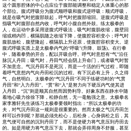
这个圆形腔体的中心点应位于腹部能调整和稳定人体重心的那
个部位。腹式呼吸分为腹式顺呼吸和腹式逆呼吸：顺式呼吸，
就是在吸气时把腹部鼓起，呼气时把腹部缩回。逆腹式呼吸是
指吸气时腹部自然内收，呼气时小腹自然外鼓。练太极拳的
人，在运动中多采用逆腹式呼吸法，吸气时腹肌收缩，腹壁回
缩或稍内凹，横隔肌随之收缩下降，使腹腔容积变小；呼气时
腹肌放松，腹壁隆起，横隔肌上升还原，使腹腔容积变大。逆
腹式呼吸实质上是太极拳内气的“呼吸”(升降、鼓荡)。在行拳
中，随着拳势的开合，配以开吸合呼。呼气时意想有“气”沿任
脉沉人丹田；吸气时，丹田气经会阴上升命门，或者吸气时暂
不加意念。气沉丹田不是死沉，而是一个活的行气过程，即随
着呼气意想内气向丹田松沉的过程。有下沉必有上升，久之得
气，自然明白。太极拳的“气沉丹田”不同于练硬功时的“气贯
丹田”和“入力丹田”。“贯”和“入”是努力向下硬压内气使其进
入丹田，“沉”则是顺其自然而因势利导。好象东西在静水中随
着地心吸力徐徐下降，松静自然，无一毫勉强之意。太极拳名
家李雅轩先生谈练习太极拳要领时指出：“所以太极拳的功
夫，对气沉丹田这一规则是很重要的。然而太极之气沉丹田怎
样可以作到呢？那就必须先松心，后松身，心身俱松之后，其
意气便可自然的沉到丹田了，而不是使硬力将气意压到丹田去
的。如是用硬力将气意压下去，那就会弄得周身不舒服，甚至