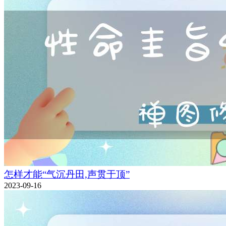
怎样才能“气沉丹田,声贯于顶”
2023-09-16