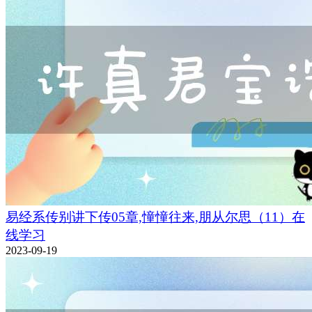
易经系传别讲下传05章,憧憧往来,朋从尔思（11）在
线学习
2023-09-19