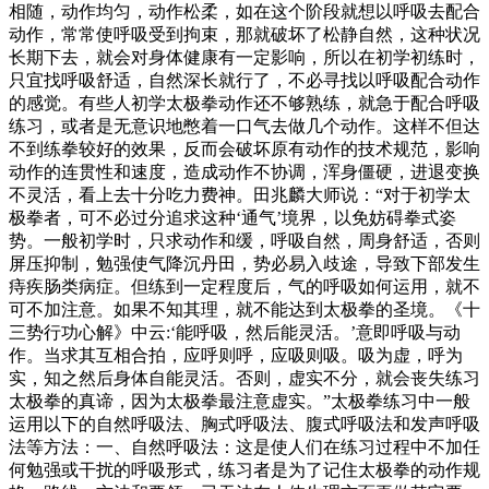
相随，动作均匀，动作松柔，如在这个阶段就想以呼吸去配合
动作，常常使呼吸受到拘束，那就破坏了松静自然，这种状况
长期下去，就会对身体健康有一定影响，所以在初学初练时，
只宜找呼吸舒适，自然深长就行了，不必寻找以呼吸配合动作
的感觉。有些人初学太极拳动作还不够熟练，就急于配合呼吸
练习，或者是无意识地憋着一口气去做几个动作。这样不但达
不到练拳较好的效果，反而会破坏原有动作的技术规范，影响
动作的连贯性和速度，造成动作不协调，浑身僵硬，进退变换
不灵活，看上去十分吃力费神。田兆麟大师说：“对于初学太
极拳者，可不必过分追求这种‘通气’境界，以免妨碍拳式姿
势。一般初学时，只求动作和缓，呼吸自然，周身舒适，否则
屏压抑制，勉强使气降沉丹田，势必易入歧途，导致下部发生
痔疾肠类病症。但练到一定程度后，气的呼吸如何运用，就不
可不加注意。如果不知其理，就不能达到太极拳的圣境。《十
三势行功心解》中云:‘能呼吸，然后能灵活。’意即呼吸与动
作。当求其互相合拍，应呼则呼，应吸则吸。吸为虚，呼为
实，知之然后身体自能灵活。否则，虚实不分，就会丧失练习
太极拳的真谛，因为太极拳最注意虚实。”太极拳练习中一般
运用以下的自然呼吸法、胸式呼吸法、腹式呼吸法和发声呼吸
法等方法：一、自然呼吸法：这是使人们在练习过程中不加任
何勉强或干扰的呼吸形式，练习者是为了记住太极拳的动作规