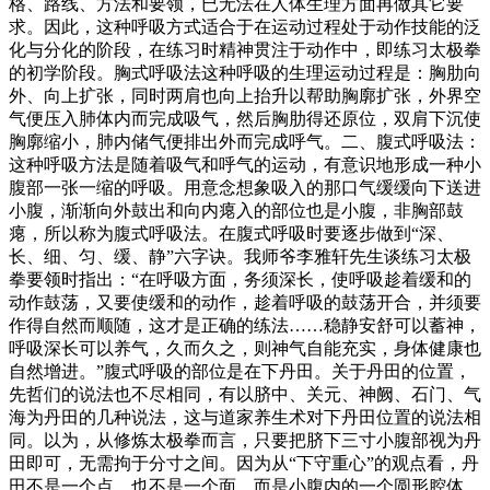
格、路线、方法和要领，已无法在人体生理方面再做其它要
求。因此，这种呼吸方式适合于在运动过程处于动作技能的泛
化与分化的阶段，在练习时精神贯注于动作中，即练习太极拳
的初学阶段。胸式呼吸法这种呼吸的生理运动过程是：胸肋向
外、向上扩张，同时两肩也向上抬升以帮助胸廓扩张，外界空
气便压入肺体内而完成吸气，然后胸肋得还原位，双肩下沉使
胸廓缩小，肺内储气便排出外而完成呼气。二、腹式呼吸法：
这种呼吸方法是随着吸气和呼气的运动，有意识地形成一种小
腹部一张一缩的呼吸。用意念想象吸入的那口气缓缓向下送进
小腹，渐渐向外鼓出和向内瘪入的部位也是小腹，非胸部鼓
瘪，所以称为腹式呼吸法。在腹式呼吸时要逐步做到“深、
长、细、匀、缓、静”六字诀。我师爷李雅轩先生谈练习太极
拳要领时指出：“在呼吸方面，务须深长，使呼吸趁着缓和的
动作鼓荡，又要使缓和的动作，趁着呼吸的鼓荡开合，并须要
作得自然而顺随，这才是正确的练法……稳静安舒可以蓄神，
呼吸深长可以养气，久而久之，则神气自能充实，身体健康也
自然增进。”腹式呼吸的部位是在下丹田。关于丹田的位置，
先哲们的说法也不尽相同，有以脐中、关元、神阙、石门、气
海为丹田的几种说法，这与道家养生术对下丹田位置的说法相
同。以为，从修炼太极拳而言，只要把脐下三寸小腹部视为丹
田即可，无需拘于分寸之间。因为从“下守重心”的观点看，丹
田不是一个点，也不是一个面，而是小腹内的一个圆形腔体。