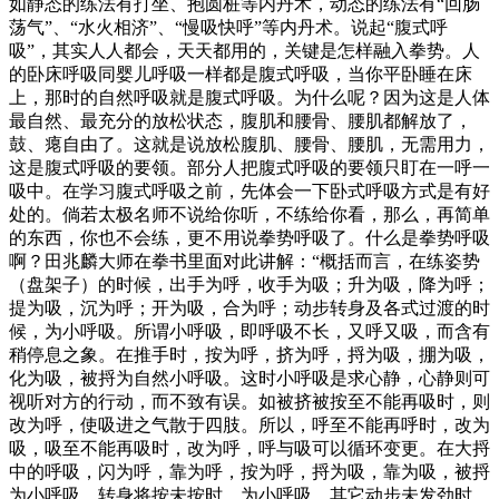
如静态的练法有打坐、抱圆桩等内丹术，动态的练法有“回肠
荡气”、“水火相济”、“慢吸快呼”等内丹术。说起“腹式呼
吸”，其实人人都会，天天都用的，关键是怎样融入拳势。人
的卧床呼吸同婴儿呼吸一样都是腹式呼吸，当你平卧睡在床
上，那时的自然呼吸就是腹式呼吸。为什么呢？因为这是人体
最自然、最充分的放松状态，腹肌和腰骨、腰肌都解放了，
鼓、瘪自由了。这就是说放松腹肌、腰骨、腰肌，无需用力，
这是腹式呼吸的要领。部分人把腹式呼吸的要领只盯在一呼一
吸中。在学习腹式呼吸之前，先体会一下卧式呼吸方式是有好
处的。倘若太极名师不说给你听，不练给你看，那么，再简单
的东西，你也不会练，更不用说拳势呼吸了。什么是拳势呼吸
啊？田兆麟大师在拳书里面对此讲解：“概括而言，在练姿势
（盘架子）的时候，出手为呼，收手为吸；升为吸，降为呼；
提为吸，沉为呼；开为吸，合为呼；动步转身及各式过渡的时
候，为小呼吸。所谓小呼吸，即呼吸不长，又呼又吸，而含有
稍停息之象。在推手时，按为呼，挤为呼，捋为吸，掤为吸，
化为吸，被捋为自然小呼吸。这时小呼吸是求心静，心静则可
视听对方的行动，而不致有误。如被挤被按至不能再吸时，则
改为呼，使吸进之气散于四肢。所以，呼至不能再呼时，改为
吸，吸至不能再吸时，改为呼，呼与吸可以循环变更。在大捋
中的呼吸，闪为呼，靠为呼，按为呼，捋为吸，靠为吸，被捋
为小呼吸，转身将按未按时，为小呼吸，其它动步未发劲时，