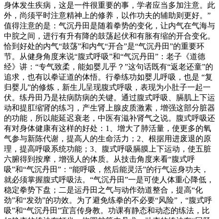
身体发生疾病，这是一件很重要的事，学者应当多加注意。此
外，尚须平时注意精神上的修养，以作功夫的辅助则更好。”
值得注意的是：气沉丹田是随着拳势的变化，让内气在气海与
中脘之间，进行有升有降的鼓荡起伏和有胀有缩的开合变化。
恰到好处的内气“鼓荡”和内气“开合”是“气沉丹田”的重要环
节。从健身角度来说“腹式呼吸”和“气沉丹田”：老子《道德
经》讲：“专气致柔，能如婴儿乎？”这句话既有“返老还童”的
追求，也有以拳证道的体悟。行拳练功如婴儿呼吸，也是 “复
归婴儿”的修炼，新生儿呈现腹式呼吸，表现为小肚子一起一
伏。练丹田乃是祛病防病的关键。通过腹式呼吸、膈肌上下运
动和提肛缩肾的练习，产生肾上腺皮质激素，增强这部分脏器
的功能，所以能延迟衰老，中医有滋补肾气之说。腹式呼吸还
有对身体健康有这样的好处：1、增大了肺活量，使更多的氧
气参与新陈代谢，提高人的生命活力；2、根据用进废退的原
理，提高呼吸系统功能；3、腹式呼吸膈膜上下运动，使五脏
六腑得到按摩，增强人的体质。从技击角度来看“腹式呼
吸”和“气沉丹田”：“能呼吸，然后能灵活”的行气运身功夫，
就必须掌握腹式呼吸法。“气沉丹田”一是可使人体重心降低，
稳定拳势下盘；二是运丹田之气与动作劲道整合，提高“化
劲”和“发劲”的功效。为了避免练拳的不必要“风险”，“腹式呼
吸”和“气沉丹田”宜言传身教。功课有静态和动态的练法，比