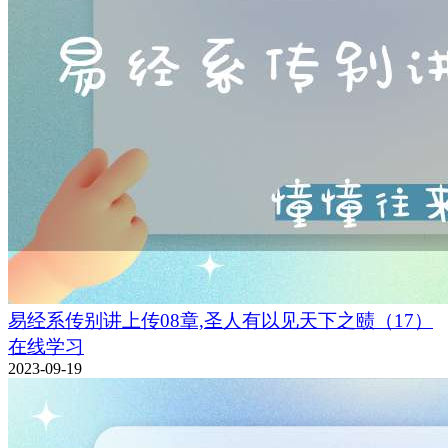
易经系传别讲上传08章,圣人有以见天下之赜（17）
在线学习
2023-09-19