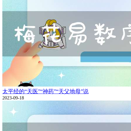
太平经的“天医”“神药”“天父地母”说
2023-09-18